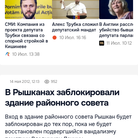
СМИ: Компания из
Алекс Трубка сложил
В Англии рассле
проекта депутата
депутатский мандат
убийство бывшег
Трубки связана со
депутата парламе
10 Июл. 16:16
спорной стройкой в
11 Июл. 10:12
Кишиневе
10 Июл. 13:38
14 мая 2012, 12:13
952
В Рышканах заблокировали
здание районного совета
Вход в здание районного совета Рышкан будет
заблокирован до тех пор, пока не будет
восстановлен подвергшийся вандализму