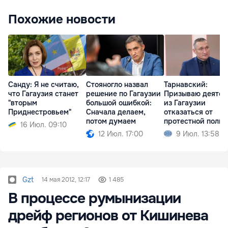
Похожие новости
Санду: Я не считаю,
Стояногло назвал
Тарнавский:
что Гагаузия станет
решение по Гагаузии
Призываю деятел
"вторым
большой ошибкой:
из Гагаузии
Приднестровьем"
Сначала делаем,
отказаться от
потом думаем
протестной поли
16 Июл. 09:10
12 Июл. 17:00
9 Июл. 13:58
Gzt
14 мая 2012, 12:17
1 485
В процессе румынизации
дрейф регионов от Кишинева