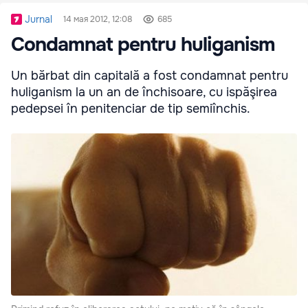
Jurnal
14 мая 2012, 12:08
685
Condamnat pentru huliganism
Un bărbat din capitală a fost condamnat pentru
huliganism la un an de închisoare, cu ispăşirea
pedepsei în penitenciar de tip semiînchis.