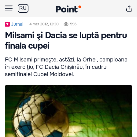
RU
Jurnal
14 мая 2012, 12:30
596
Milsami şi Dacia se luptă pentru
finala cupei
FC Milsami primeşte, astăzi, la Orhei, campioana
în exerciţiu, FC Dacia Chişinău, în cadrul
semifinalei Cupei Moldovei.