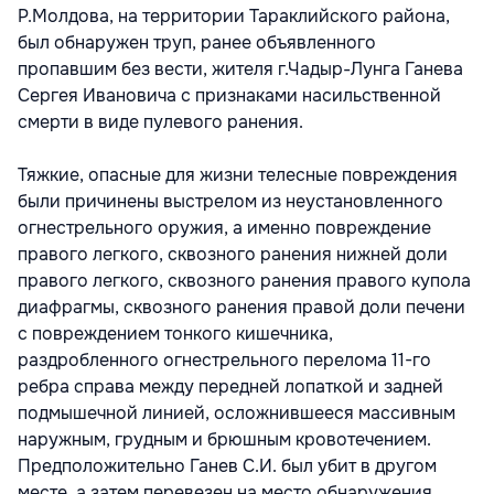
Р.Молдова, на территории Тараклийского района,
был обнаружен труп, ранее объявленного
пропавшим без вести, жителя г.Чадыр-Лунга Ганева
Сергея Ивановича с признаками насильственной
смерти в виде пулевого ранения.
Тяжкие, опасные для жизни телесные повреждения
были причинены выстрелом из неустановленного
огнестрельного оружия, а именно повреждение
правого легкого, сквозного ранения нижней доли
правого легкого, сквозного ранения правого купола
диафрагмы, сквозного ранения правой доли печени
с повреждением тонкого кишечника,
раздробленного огнестрельного перелома 11-го
ребра справа между передней лопаткой и задней
подмышечной линией, осложнившееся массивным
наружным, грудным и брюшным кровотечением.
Предположительно Ганев С.И. был убит в другом
месте, а затем перевезен на место обнаружения.