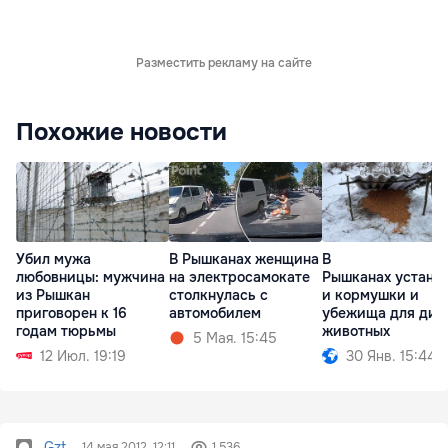
Разместить рекламу на сайте
Похожие новости
Убил мужа
В Рышканах женщина
В
любовницы: мужчина
на электросамокате
Рышканах устано
из Рышкан
столкнулась с
и кормушки и
приговорен к 16
автомобилем
убежища для дик
годам тюрьмы
животных
5 Мая. 15:45
12 Июл. 19:19
30 Янв. 15:44
Gzt
14 мая 2012, 12:11
1 536