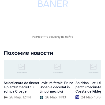
Разместить рекламу на сайте
Похожие новости
Selecționata de tineret
Lovitură fatală: Bruno
Spiridon: Lotul fina
a pierdut meciul cu
Boban a decedat în
pentru meciul-test
echipa Croației
timpul meciului
Coasta de Fildeș
28 Мар. 12:44
26 Мар. 14:13
24 Мар. 16:30