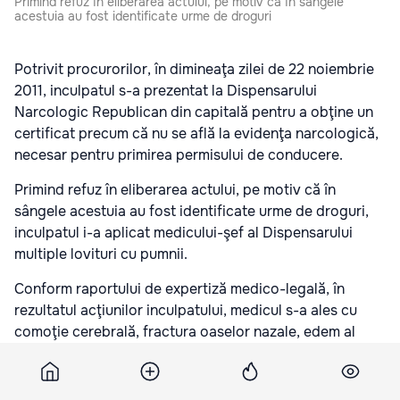
Primind refuz în eliberarea actului, pe motiv că în sângele
acestuia au fost identificate urme de droguri
Potrivit procurorilor, în dimineaţa zilei de 22 noiembrie
2011, inculpatul s-a prezentat la Dispensarului
Narcologic Republican din capitală pentru a obţine un
certificat precum că nu se află la evidenţa narcologică,
necesar pentru primirea permisului de conducere.
Primind refuz în eliberarea actului, pe motiv că în
sângele acestuia au fost identificate urme de droguri,
inculpatul i-a aplicat medicului-şef al Dispensarului
multiple lovituri cu pumnii.
Conform raportului de expertiză medico-legală, în
rezultatul acţiunilor inculpatului, medicul s-a ales cu
comoţie cerebrală, fractura oaselor nazale, edem al
ţesuturilor moi ale feţei, precum şi alte
leziuni corporale.
Подпишитесь на новости Point.md в Google