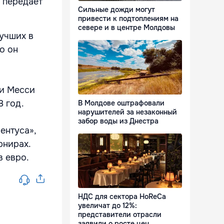
, передает
Сильные дожди могут
привести к подтоплениям на
севере и в центре Молдовы
лучших в
о он
 и Месси
8 год.
В Молдове оштрафовали
нарушителей за незаконный
забор воды из Днестра
ентуса»,
рнирах.
в евро.
НДС для сектора HoReCa
увеличат до 12%:
представители отрасли
заявили о росте цен