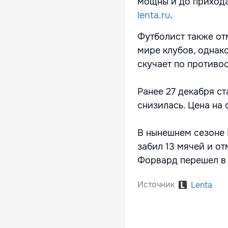
мощны и до прихода 
lenta.ru
.
Футболист также от
мире клубов, однако
скучает по противо
Ранее 27 декабря с
снизилась. Цена на 
В нынешнем сезоне 
забил 13 мячей и о
Форвард перешел в 
Источник
Lenta