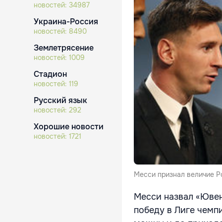
новостей:
34987
Украина-Россия
новостей:
8490
Землетрясение
новостей:
1009
Стадион
новостей:
119
Русский язык
новостей:
292
Хорошие новости
новостей:
1721
Месси признал величие Р
Месси назвал «Ювен
победу в Лиге чемп