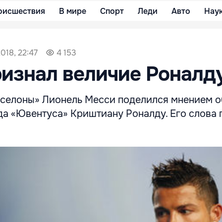
оисшествия
В мире
Спорт
Леди
Авто
Нау
018, 22:47
4 153
изнал величие Роналд
елоны» Лионель Месси поделился мнением о
да «Ювентуса» Криштиану Роналду. Его слова