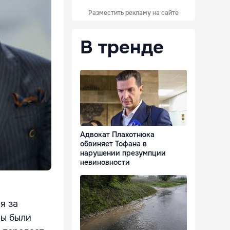
Разместить рекламу на сайте
В тренде
Адвокат Плахотнюка
обвиняет Тофана в
нарушении презумпции
невиновности
я за
цы были