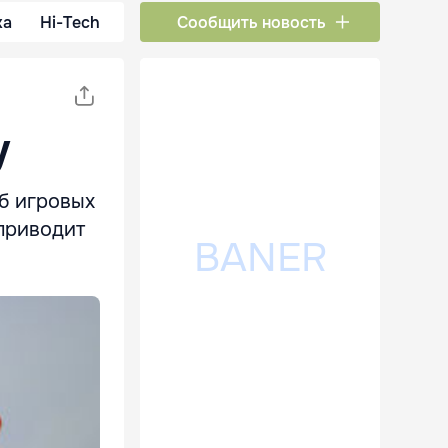
ка
Hi-Tech
Сообщить новость
у
б игровых
 приводит