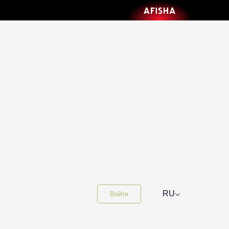
⌵
RU
Войти