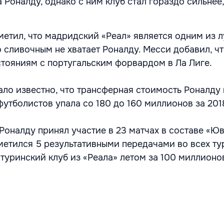
Роналду, однако с ним клуб стал гораздо сильнее
метил, что мадридский «Реал» является одним из 
 сливочным не хватает Роналду. Месси добавил, чт
стояниям с португальским форвардом в Ла Лиге.
тало известно, что трансферная стоимость Роналду
футболистов упала со 180 до 160 миллионов за 201
Роналду принял участие в 23 матчах в составе «Юв
тметился 5 результативными передачами во всех ту
туринский клуб из «Реала» летом за 100 миллионо