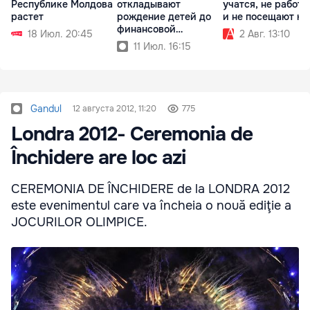
Республике Молдова
откладывают
учатся, не работ
растет
рождение детей до
и не посещают к
финансовой
18 Июл. 20:45
2 Авг. 13:10
стабильности
11 Июл. 16:15
Gandul
12 августа 2012, 11:20
775
Londra 2012- Ceremonia de
Închidere are loc azi
CEREMONIA DE ÎNCHIDERE de la LONDRA 2012
este evenimentul care va încheia o nouă ediţie a
JOCURILOR OLIMPICE.