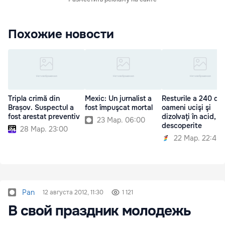
Похожие новости
Tripla crimă din
Mexic: Un jurnalist a
Resturile a 240 de
Brașov. Suspectul a
fost împuşcat mortal
oameni ucişi şi
fost arestat preventiv
dizolvaţi în acid,
23 Мар. 06:00
descoperite
28 Мар. 23:00
22 Мар. 22:46
Pan
12 августа 2012, 11:30
1 121
В свой праздник молодежь