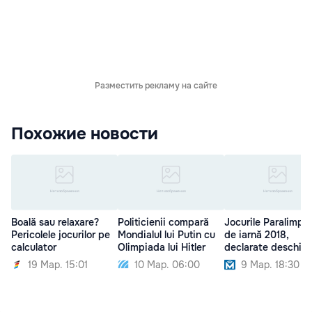
Разместить рекламу на сайте
Похожие новости
Boală sau relaxare?
Politicienii compară
Jocurile Paralimpi
Pericolele jocurilor pe
Mondialul lui Putin cu
de iarnă 2018,
calculator
Olimpiada lui Hitler
declarate deschise
19 Мар. 15:01
10 Мар. 06:00
9 Мар. 18:30