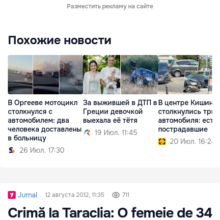
Разместить рекламу на сайте
Похожие новости
В Оргееве мотоцикл
За выжившей в ДТП в
В центре Кишине
столкнулся с
Греции девочкой
столкнулись три
автомобилем: два
выехала её тётя
автомобиля: есть
человека доставлены
пострадавшие
19 Июл. 11:45
в больницу
20 Июл. 16:24
26 Июл. 17:30
Jurnal
12 августа 2012, 11:35
711
Crimă la Taraclia: O femeie de 34