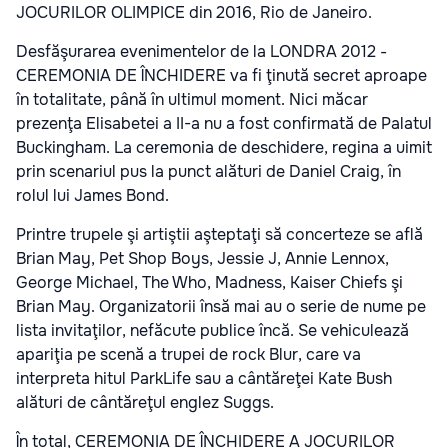
JOCURILOR OLIMPICE din 2016, Rio de Janeiro.
Desfăşurarea evenimentelor de la LONDRA 2012 -
CEREMONIA DE ÎNCHIDERE va fi ţinută secret aproape
în totalitate, până în ultimul moment. Nici măcar
prezenţa Elisabetei a II-a nu a fost confirmată de Palatul
Buckingham. La ceremonia de deschidere, regina a uimit
prin scenariul pus la punct alături de Daniel Craig, în
rolul lui James Bond.
Printre trupele şi artiştii aşteptaţi să concerteze se află
Brian May, Pet Shop Boys, Jessie J, Annie Lennox,
George Michael, The Who, Madness, Kaiser Chiefs şi
Brian May. Organizatorii însă mai au o serie de nume pe
lista invitaţilor, nefăcute publice încă. Se vehiculează
apariţia pe scenă a trupei de rock Blur, care va
interpreta hitul ParkLife sau a cântăreţei Kate Bush
alături de cântăreţul englez Suggs.
În total, CEREMONIA DE ÎNCHIDERE A JOCURILOR