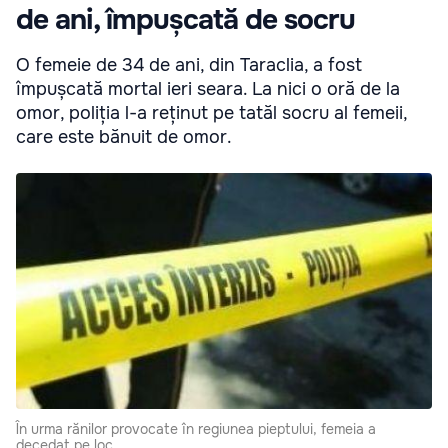
de ani, împușcată de socru
O femeie de 34 de ani, din Taraclia, a fost
împușcată mortal ieri seara. La nici o oră de la
omor, poliția l-a reținut pe tatăl socru al femeii,
care este bănuit de omor.
În urma rănilor provocate în regiunea pieptului, femeia a
decedat pe loc.