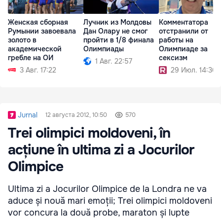
Женская сборная
Лучник из Молдовы
Комментатора
Румынии завоевала
Дан Олару не смог
отстранили от
золото в
пройти в 1/8 финала
работы на
академической
Олимпиады
Олимпиаде за
гребле на ОИ
сексизм
1 Авг. 22:57
3 Авг. 17:22
29 Июл. 14:30
Jurnal
12 августа 2012, 10:50
570
Trei olimpici moldoveni, în
acțiune în ultima zi a Jocurilor
Olimpice
Ultima zi a Jocurilor Olimpice de la Londra ne va
aduce și nouă mari emoții; Trei olimpici moldoveni
vor concura la două probe, maraton și lupte