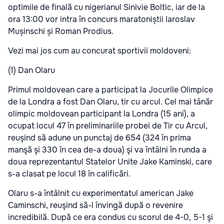
optimile de finală cu nigerianul Sinivie Boltic, iar de la
ora 13:00 vor intra în concurs maratoniștii Iaroslav
Mușinschi și Roman Prodius.
Vezi mai jos cum au concurat sportivii moldoveni:
(1) Dan Olaru
Primul moldovean care a participat la Jocurile Olimpice
de la Londra a fost Dan Olaru, tir cu arcul. Cel mai tânăr
olimpic moldovean participant la Londra (15 ani), a
ocupat locul 47 în preliminariile probei de Tir cu Arcul,
reuşind să adune un punctaj de 654 (324 în prima
manşă şi 330 în cea de-a doua) şi va întâlni în runda a
doua reprezentantul Statelor Unite Jake Kaminski, care
s-a clasat pe locul 18 în calificări.
Olaru s-a întâlnit cu experimentatul american Jake
Caminschi, reuşind să-l învingă după o revenire
incredibilă. După ce era condus cu scorul de 4-0, 5-1 şi