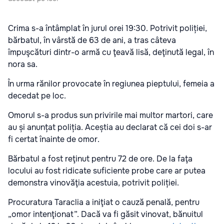
Crima s-a întâmplat în jurul orei 19:30. Potrivit poliției,
bărbatul, în vârstă de 63 de ani, a tras câteva
împuşcături dintr-o armă cu ţeavă lisă, deţinută legal, în
nora sa.
În urma rănilor provocate în regiunea pieptului, femeia a
decedat pe loc.
Omorul s-a produs sun privirile mai multor martori, care
au și anunțat poliția. Aceștia au declarat că cei doi s-ar
fi certat înainte de omor.
Bărbatul a fost reţinut pentru 72 de ore. De la faţa
locului au fost ridicate suficiente probe care ar putea
demonstra vinovăţia acestuia, potrivit poliției.
Procuratura Taraclia a iniţiat o cauză penală, pentru
„omor intenţionat”. Dacă va fi găsit vinovat, bănuitul