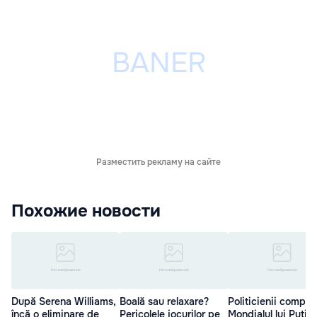
Разместить рекламу на сайте
Похожие новости
După Serena Williams,
Boală sau relaxare?
Politicienii compar
încă o eliminare de
Pericolele jocurilor pe
Mondialul lui Putin