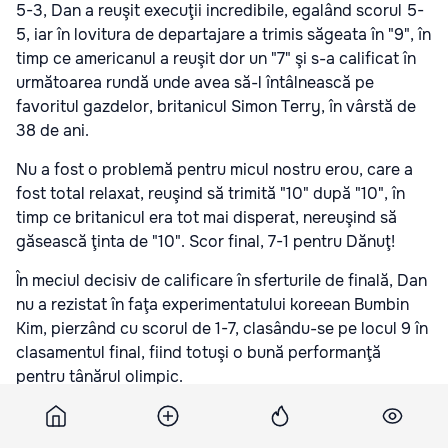
5-3, Dan a reuşit execuţii incredibile, egalând scorul 5-
5, iar în lovitura de departajare a trimis săgeata în "9", în
timp ce americanul a reuşit dor un "7" şi s-a calificat în
următoarea rundă unde avea să-l întâlnească pe
favoritul gazdelor, britanicul Simon Terry, în vârstă de
38 de ani.
Nu a fost o problemă pentru micul nostru erou, care a
fost total relaxat, reuşind să trimită "10" după "10", în
timp ce britanicul era tot mai disperat, nereuşind să
găsească ţinta de "10". Scor final, 7-1 pentru Dănuţ!
În meciul decisiv de calificare în sferturile de finală, Dan
nu a rezistat în faţa experimentatului koreean Bumbin
Kim, pierzând cu scorul de 1-7, clasându-se pe locul 9 în
clasamentul final, fiind totuşi o bună performanţă
pentru tânărul olimpic.
(2) Artiomov Dănilă