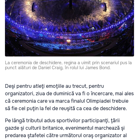
La ceremonia de deschidere, regina a uimit prin scenariul pus la
punct alături de Daniel Craig, în rolul lui James Bond.
Deşi pentru atleţi emoţiile au trecut, pentru
organizatori, ziua de duminică va fi o încercare, mai ales
că ceremonia care va marca finalul Olimpiadei trebuie
să fie cel puţin la fel de reuşită ca cea de deschidere.
Pe lângă tributul adus sportivilor participanţi, ţării
gazde şi culturii britanice, evenimentul marchează şi
predarea ştafetei către următorul oraş organizator al