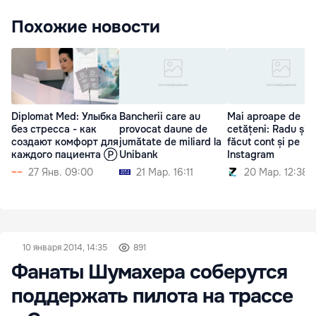
Похожие новости
Diplomat Med: Улыбка
Bancherii care au
Mai aproape de
без стресса - как
provocat daune de
cetățeni: Radu și-
создают комфорт для
jumătate de miliard la
făcut cont și pe
каждого пациента Ⓟ
Unibank
Instagram
27 Янв. 09:00
21 Мар. 16:11
20 Мар. 12:38
10 января 2014, 14:35
891
Фанаты Шумахера соберутся
поддержать пилота на трассе