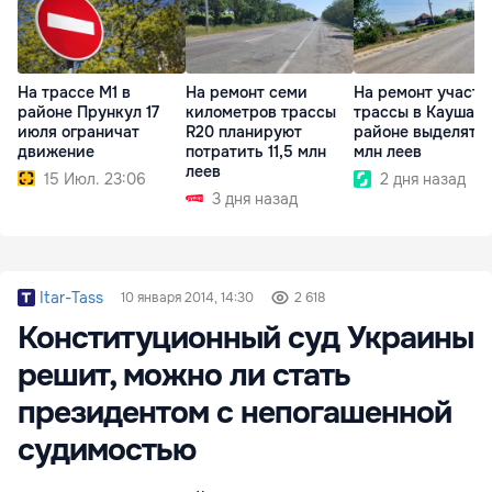
На трассе M1 в
На ремонт семи
На ремонт участк
районе Прункул 17
километров трассы
трассы в Каушан
июля ограничат
R20 планируют
районе выделят 17
движение
потратить 11,5 млн
млн леев
леев
15 Июл. 23:06
2 дня назад
3 дня назад
Itar-Tass
10 января 2014, 14:30
2 618
Конституционный суд Украины
решит, можно ли стать
президентом с непогашенной
судимостью