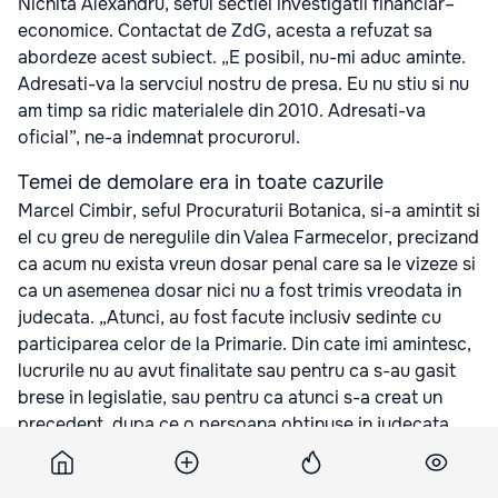
Nichita Alexandru, seful sectiei investigatii financiar–
economice. Contactat de ZdG, acesta a refuzat sa
abordeze acest subiect. „E posibil, nu-mi aduc aminte.
Adresati-va la servciul nostru de presa. Eu nu stiu si nu
am timp sa ridic materialele din 2010. Adresati-va
oficial”, ne-a indemnat procurorul.
Temei de demolare era in toate cazurile
Marcel Cimbir, seful Procuraturii Botanica, si-a amintit si
el cu greu de neregulile din Valea Farmecelor, precizand
ca acum nu exista vreun dosar penal care sa le vizeze si
ca un asemenea dosar nici nu a fost trimis vreodata in
judecata. „Atunci, au fost facute inclusiv sedinte cu
participarea celor de la Primarie. Din cate imi amintesc,
lucrurile nu au avut finalitate sau pentru ca s-au gasit
brese in legislatie, sau pentru ca atunci s-a creat un
precedent, dupa ce o persoana obtinuse in judecata
dreptul de a-si inregistra casa construita ilegal”, zice
Cimbir.