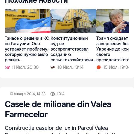
Похожие новости
Тэнасе о решении КС
Конституционный
Трамп ожидает
по Гагаузии: Оно
суд не
завершения боев 
устраняет проблему,
воспрепятствовал
Украине до конца
которую нужно было
созданию
своего
решить
сельскохозяйственны
президентского
х палат в Молдове
срока
11 Июл. 20:30
18 Июл. 13:14
15 Июл. 19:04
10 января 2014, 14:28
1 014
Casele de milioane din Valea
Farmecelor
Constructia caselor de lux in Parcul Valea