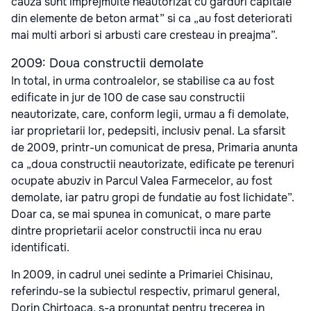
cauza sunt imprejmuite neautorizat cu garduri capitale
din elemente de beton armat” si ca „au fost deteriorati
mai multi arbori si arbusti care cresteau in preajma”.
2009: Doua constructii demolate
In total, in urma controalelor, se stabilise ca au fost
edificate in jur de 100 de case sau constructii
neautorizate, care, conform legii, urmau a fi demolate,
iar proprietarii lor, pedepsiti, inclusiv penal. La sfarsit
de 2009, printr-un comunicat de presa, Primaria anunta
ca „doua constructii neautorizate, edificate pe terenuri
ocupate abuziv in Parcul Valea Farmecelor, au fost
demolate, iar patru gropi de fundatie au fost lichidate”.
Doar ca, se mai spunea in comunicat, o mare parte
dintre proprietarii acelor constructii inca nu erau
identificati.
In 2009, in cadrul unei sedinte a Primariei Chisinau,
referindu-se la subiectul respectiv, primarul general,
Dorin Chirtoaca, s-a pronuntat pentru trecerea in