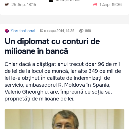
25 Апр. 18:15
1 Апр. 19:36
Ziarulnational
10 января 2014, 14:39
869
Un diplomat cu conturi de
milioane în bancă
Chiar dacă a câștigat anul trecut doar 96 de mii
de lei de la locul de muncă, iar alte 349 de mii de
lei le-a obținut în calitate de indemnizații de
serviciu, ambasadorul R. Moldova în Spania,
Valeriu Gheorghiu, are, împreună cu soția sa,
proprietăți de milioane de lei.