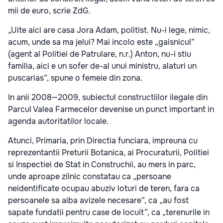
mii de euro, scrie ZdG.
„Uite aici are casa Jora Adam, politist. Nu-i lege, nimic,
acum, unde sa ma jelui? Mai incolo este „gaisnicul”
(agent al Politiei de Patrulare, n.r.) Anton, nu-i stiu
familia, aici e un sofer de-al unui ministru, alaturi un
puscarias”, spune o femeie din zona.
In anii 2008—2009, subiectul constructiilor ilegale din
Parcul Valea Farmecelor devenise un punct important in
agenda autoritatilor locale.
Atunci, Primaria, prin Directia funciara, impreuna cu
reprezentantii Preturii Botanica, ai Procuraturii, Politiei
si Inspectiei de Stat in Construchii, au mers in parc,
unde aproape zilnic constatau ca „persoane
neidentificate ocupau abuziv loturi de teren, fara ca
persoanele sa aiba avizele necesare”, ca „au fost
sapate fundatii pentru case de locuit”, ca „terenurile in