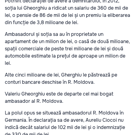
Potrivit declarației de avere a demnitarului, în 2012,
soția lui Gheorghiu a ridicat un salariu de 360 de mii de
lei, o pensie de 86 de mii de lei și un premiu la eliberarea
din funcție de 3,8 milioane de lei.
Ambasadorul și soția sa au în proprietate un
apartament de un milion de lei, o casă de două milioane,
spații comerciale de peste trei milioane de lei și două
automobile estimate la prețul de aproape un milion de
lei.
Alte cinci milioane de lei, Gherghiu le păstrează pe
conturi bancare deschise în R. Moldova.
Valeriu Gheorghiu este de departe cel mai bogat
ambasador al R. Moldova.
La polul opus se situează ambasadorul R. Moldova în
Germania. În declarația sa de avere, Aureliu Ciocoi nu
indică decât salariul de 102 mii de lei și o indemnizație
de 330 de mii de lei.