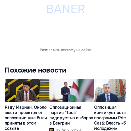
Разместить рекламу на сайте
Похожие новости
Раду Мариан: Около
Оппозиционная
Оппозиция
шести проектов от
партия "Тиса"
критикует остано
оппозиции уже были
лидирует на выборах
программы Prima
приняты в этом
в Венгрии
Casă: Власть «бье
созыве
молодежи»
12 Апр. 21:28