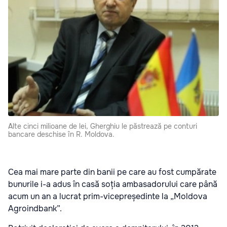
Alte cinci milioane de lei, Gherghiu le păstrează pe conturi
bancare deschise în R. Moldova.
Cea mai mare parte din banii pe care au fost cumpărate
bunurile i-a adus în casă soția ambasadorului care până
acum un an a lucrat prim-vicepreședinte la „Moldova
Agroindbank”.