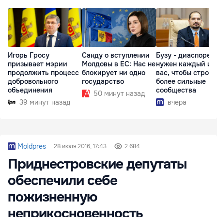
Игорь Гросу
Санду о вступлении
Бузу - диаспоре:
призывает мэрии
Молдовы в ЕС: Нас не
нужен каждый из
продолжить процесс
блокирует ни одно
вас, чтобы строит
добровольного
государство
более сильные
объединения
сообщества
50 минут назад
39 минут назад
вчера
Moldpres
28 июля 2016, 17:43
2 684
Приднестровские депутаты
обеспечили себе
пожизненную
неприкосновенность