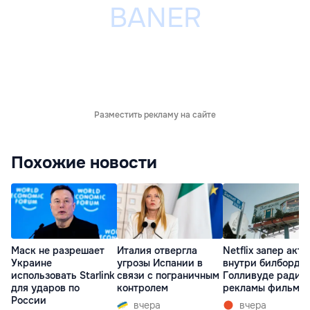
Разместить рекламу на сайте
Похожие новости
Маск не разрешает
Италия отвергла
Netflix запер акте
Украине
угрозы Испании в
внутри билборда 
использовать Starlink
связи с пограничным
Голливуде ради
для ударов по
контролем
рекламы фильма
России
вчера
вчера