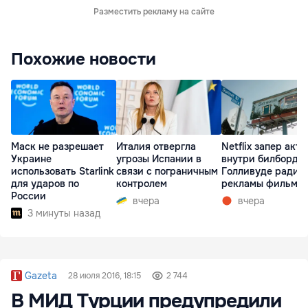
Разместить рекламу на сайте
Похожие новости
Маск не разрешает
Италия отвергла
Netflix запер акте
Украине
угрозы Испании в
внутри билборда 
использовать Starlink
связи с пограничным
Голливуде ради
для ударов по
контролем
рекламы фильма
России
вчера
вчера
3 минуты назад
Gazeta
28 июля 2016, 18:15
2 744
В МИД Турции предупредили