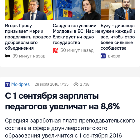
Игорь Гросу
Санду о вступлении
Бузу - диаспоре:
призывает мэрии
Молдовы в ЕС: Нас не
нужен каждый из
продолжить процесс
блокирует ни одно
вас, чтобы строит
добровольного
государство
более сильные
объединения
сообщества
50 минут назад
39 минут назад
вчера
Moldpres
28 июля 2016, 17:35
2 738
С 1 сентября зарплаты
педагогов увеличат на 8,6%
Средняя заработная плата преподавательского
состава в сфере доуниверситетского
образования увеличится с 1 сентября 2016