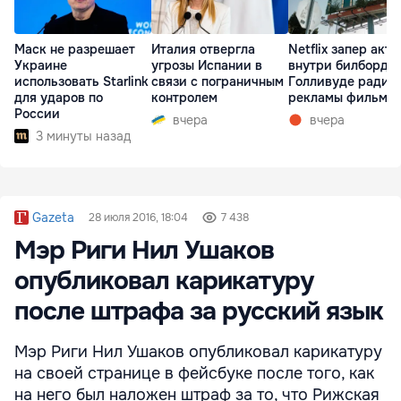
Маск не разрешает
Италия отвергла
Netflix запер акте
Украине
угрозы Испании в
внутри билборда 
использовать Starlink
связи с пограничным
Голливуде ради
для ударов по
контролем
рекламы фильма
России
вчера
вчера
3 минуты назад
Gazeta
28 июля 2016, 18:04
7 438
Мэр Риги Нил Ушаков
опубликовал карикатуру
после штрафа за русский язык
Мэр Риги Нил Ушаков опубликовал карикатуру
на своей странице в фейсбуке после того, как
на него был наложен штраф за то, что Рижская