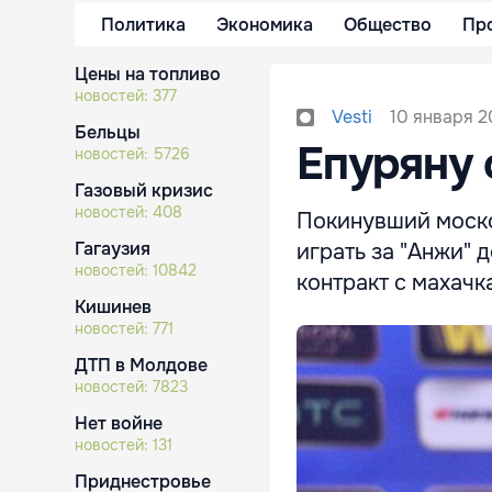
Политика
Экономика
Общество
Пр
Цены на топливо
новостей:
377
10 января 2
Vesti
Бельцы
Епуряну 
новостей:
5726
Газовый кризис
новостей:
408
Покинувший моско
Гагаузия
играть за "Анжи" 
новостей:
10842
контракт с махачк
Кишинев
новостей:
771
ДТП в Молдове
новостей:
7823
Нет войне
новостей:
131
Приднестровье