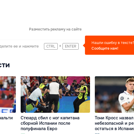
Разместить рекламу на сайте
Нашли ошибку в тексте
+
делите ее и нажмите
CTRL
ENTER
Сообщите нам!
сти
нальти
Стюард сбил с ног капитана
Тони Кросс назва
сборной Испании после
небезопасной и р
полуфинала Евро
остаться в Испани