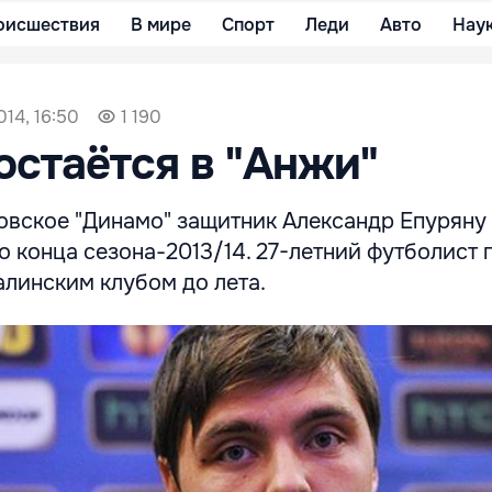
оисшествия
В мире
Спорт
Леди
Авто
Нау
014, 16:50
1 190
остаётся в "Анжи"
вское "Динамо" защитник Александр Епуряну
до конца сезона-2013/14. 27-летний футболист
алинским клубом до лета.