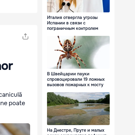
Италия отвергла угрозы
Испании в связи с
пограничным контролем
nor
В Швейцарии пауки
спровоцировали 19 ложных
вызовов пожарных к мосту
 caniculă
a ne poate
На Днестре, Пруте и малых