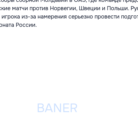
сборы сборной Молдавии в ОАЭ, где команде пред
кие матчи против Норвегии, Швеции и Польши. Ру
о игрока из-за намерения серьезно провести подго
оната России.