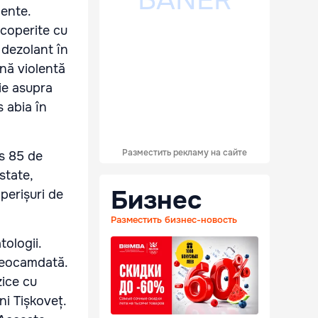
dente.
acoperite cu
 dezolant în
ună violentă
ie asupra
s abia în
Разместить рекламу на сайте
is 85 de
state,
Бизнес
perișuri de
Разместить бизнес-новость
tologii.
 deocamdată.
zice cu
i Tișkoveț.