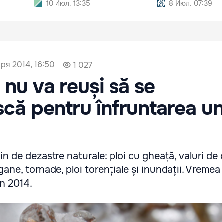
10 Июл. 13:35
8 Июл. 07:39
ря 2014, 16:50
1 027
nu va reuși să se
că pentru înfruntarea u
in de dezastre naturale: ploi cu gheață, valuri de
gane, tornade, ploi torențiale și inundații. Vreme
în 2014.