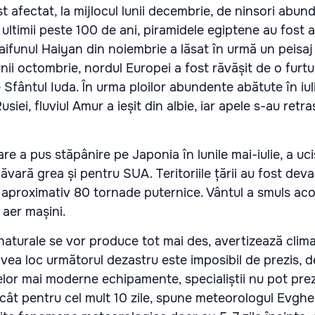
st afectat, la mijlocul lunii decembrie, de ninsori abun
 ultimii peste 100 de ani, piramidele egiptene au fost 
aifunul Haiyan din noiembrie a lăsat în urmă un peisaj
 lunii octombrie, nordul Europei a fost răvășit de o furt
 Sfântul Iuda. În urma ploilor abundente abătute în iul
siei, fluviul Amur a ieșit din albie, iar apele s-au retra
re a pus stăpânire pe Japonia în lunile mai-iulie, a uc
ăvară grea și pentru SUA. Teritoriile țării au fost deva
 aproximativ 80 tornade puternice. Vântul a smuls aco
n aer mașini.
naturale se vor produce tot mai des, avertizează clima
vea loc următorul dezastru este imposibil de prezis,
celor mai moderne echipamente, specialiștii nu pot pre
ât pentru cel mult 10 zile, spune meteorologul Evghen