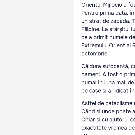
Orientul Mijlociu a fo
Pentru prima dată, în
un strat de zăpadă. T
Filipine. La sfârșitul
ce a primit numele de
Extremului Orient al Ru
octombrie.
Căldura sufocantă, ca
oameni. A fost o prim
numai în luna mai, de
pe case și a ridicat î
Astfel de cataclisme 
Când și unde poate a
Chiar și cu ajutorul 
exactitate vremea dec