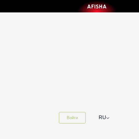
⌵
RU
Войти