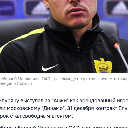
 сборной Молдавии в ОАЭ, где команде предстоит провести това
Швеции и Польши.
пуряну выступал за "Анжи" как арендованный игро
ли московскому "Динамо". 31 декабря контракт Епу
грок стал свободным агентом.