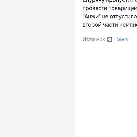
Епуряну пропустит 
провести товарищес
"Анжи" не отпустил
второй части чемпи
Источник
Vesti