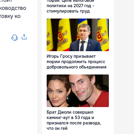
стоит
Тофан: Цель налоговой
политики на 2027 год -
ководство
стимулировать труд
товку ко
Игорь Гросу призывает
мэрии продолжить процесс
добровольного объединения
Брат Джоли совершил
каминг-аут в 53 года и
признался после развода,
что он гей