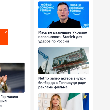
Маск не разрешает Украине
?
использовать Starlink для
ударов по России
Netflix запер актера внутри
билборда в Голливуде ради
рекламы фильма
л Германию
ешил
и