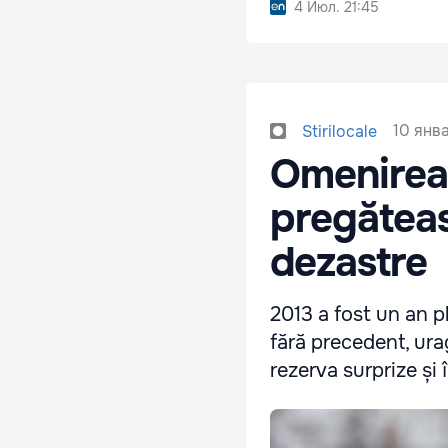
4 Июл. 21:45
10 янва
Stirilocale
Omenirea 
pregăteas
dezastre
2013 a fost un an pl
fără precedent, ura
rezerva surprize și 