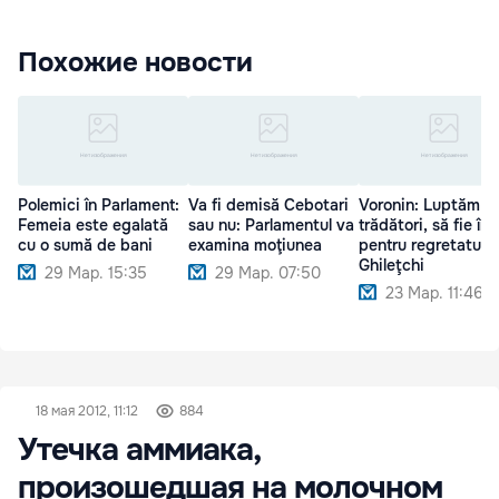
Похожие новости
Polemici în Parlament:
Va fi demisă Cebotari
Voronin: Luptăm c
Femeia este egalată
sau nu: Parlamentul va
trădători, să fie înț
cu o sumă de bani
examina moţiunea
pentru regretatul
Ghileţchi
29 Мар. 15:35
29 Мар. 07:50
23 Мар. 11:46
18 мая 2012, 11:12
884
Утечка аммиака,
произошедшая на молочном