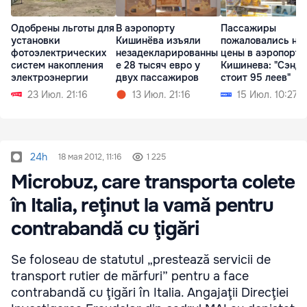
Одобрены льготы для
В аэропорту
Пассажиры
установки
Кишинёва изъяли
пожаловались на
фотоэлектрических
незадекларированны
цены в аэропорту
систем накопления
е 28 тысяч евро у
Кишинева: "Сэнд
электроэнергии
двух пассажиров
стоит 95 леев"
23 Июл. 21:16
13 Июл. 21:16
15 Июл. 10:27
24h
18 мая 2012, 11:16
1 225
Microbuz, care transporta colete
în Italia, reţinut la vamă pentru
contrabandă cu ţigări
Se foloseau de statutul „prestează servicii de
transport rutier de mărfuri” pentru a face
contrabandă cu ţigări în Italia. Angajaţii Direcţiei