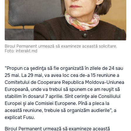
Biroul Permanent urmează să examineze această solicitare.
Foto: interakt.md
”Propun ca şedinţa să fie organizată în zilele de 24 sau
25 mai. La 29 mai, va avea loc cea de-a 15 reuniune a
Comitetului de Cooperare Republica Moldova-Uniunea
Europeană, unde va trebui să spunem ce am reuşit să
stabilim în dosarul 7 aprilie. Sînt cerinţe ale Consiliului
Europei şi ale Comisiei Europene. Pînă a pleca la
această reuniune, trebuie să organizăm audierile”, a
explicat Fusu.
Biroul Permanent urmează să examineze această