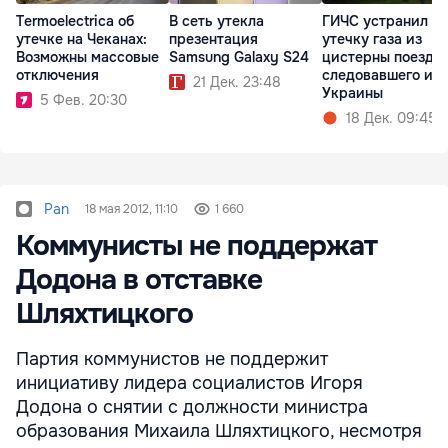
Termoelectrica об
В сеть утекла
ГИЧС устранил
утечке на Чеканах:
презентация
утечку газа из
Возможны массовые
Samsung Galaxy S24
цистерны поезда,
отключения
следовавшего из
21 Дек. 23:48
Украины
5 Фев. 20:30
18 Дек. 09:45
Pan
18 мая 2012, 11:10
1 660
Коммунисты не поддержат
Додона в отставке
Шляхтицкого
Партия коммунистов не поддержит
инициативу лидера социалистов Игоря
Додона о снятии с должности министра
образования Михаила Шляхтицкого, несмотря