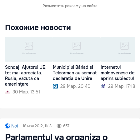
Разместить рекламу на сайте
Похожие новости
Sondaj: Ajutorul UE,
Municipiul Bârlad și
Internetul
tot mai apreciata.
Teleorman au semnat
moldovenesc dezb
Rusia, văzută ca
declarația de Unire
aprins subiectul Un
ameninţare
29 Мар. 20:40
29 Мар. 17:18
30 Мар. 13:51
Noi
18 мая 2012, 11:13
657
Parlamentul va organiza o