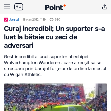
RU
Jurnal
18 мая 2012, 11:19
680
Curaj incredibil; Un suporter s-a
luat la bătaie cu zeci de
adversari
Gest incredibil al unui suporter al echipei
Wolverhampton Wanderers, care a reuşit să se
strecoare prin barajul forţelor de ordine la meciul
cu Wigan Athletic.