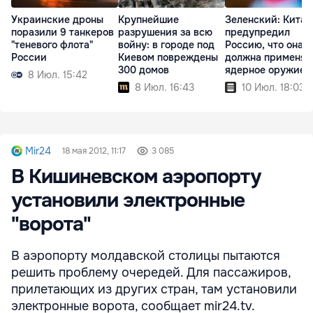
Украинские дроны
Крупнейшие
Зеленский: Китай
поразили 9 танкеров
разрушения за всю
предупредил
"теневого флота"
войну: в городе под
Россию, что она н
России
Киевом повреждены
должна применят
300 домов
ядерное оружие
8 Июл. 15:42
8 Июл. 16:43
10 Июл. 18:03
Mir24
18 мая 2012, 11:17
3 085
В Кишиневском аэропорту
установили электронные
"ворота"
В аэропорту молдавской столицы пытаются
решить проблему очередей. Для пассажиров,
прилетающих из других стран, там установили
электронные ворота, сообщает mir24.tv.