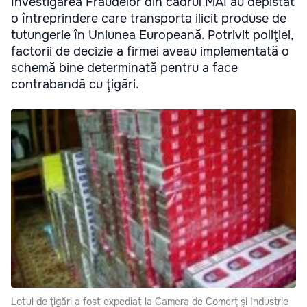
Investigarea Fraudelor din cadrul MAI au depistat
o întreprindere care transporta ilicit produse de
tutungerie în Uniunea Europeană. Potrivit poliţiei,
factorii de decizie a firmei aveau implementată o
schemă bine determinată pentru a face
contrabandă cu ţigări.
Lotul de ţigări a fost expediat la Camera de Comerţ şi Industrie