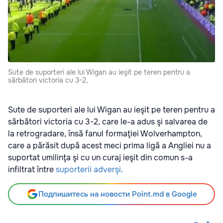
Sute de suporteri ale lui Wigan au ieşit pe teren pentru a
sărbători victoria cu 3-2,
Sute de suporteri ale lui Wigan au ieşit pe teren pentru a
sărbători victoria cu 3-2, care le-a adus şi salvarea de
la retrogradare, însă fanul formaţiei Wolverhampton,
care a părăsit după acest meci prima ligă a Angliei nu a
suportat umilinţa şi cu un curaj ieşit din comun s-a
infiltrat între
suporterii adverşi.
Подпишитесь на новости Point.md в Google