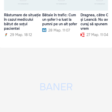
Răsturnare de situație
Bătaie în trafic: Cum
Dragnea, către Ca
în cazul medicului
un șofer l-a luat la
și Leancă: Nu ave
bătut de soțul
pumni pe un alt șofer
curaj să spunem c
pacientei
vrem
28 Мар. 11:07
29 Мар. 18:12
27 Мар. 11:04