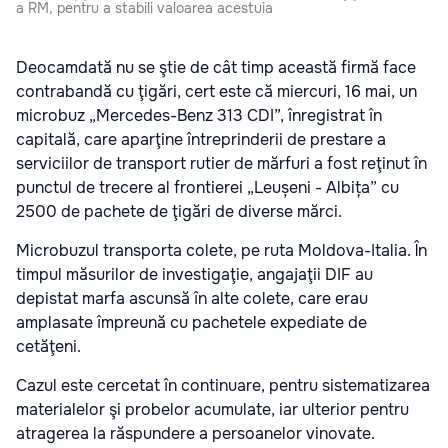
a RM, pentru a stabili valoarea acestuia
Deocamdată nu se ştie de cât timp această firmă face
contrabandă cu ţigări, cert este că miercuri, 16 mai, un
microbuz „Mercedes-Benz 313 CDI”, înregistrat în
capitală, care aparţine întreprinderii de prestare a
serviciilor de transport rutier de mărfuri a fost reţinut în
punctul de trecere al frontierei „Leușeni - Albița” cu
2500 de pachete de ţigări de diverse mărci.
Microbuzul transporta colete, pe ruta Moldova-Italia. În
timpul măsurilor de investigaţie, angajaţii DIF au
depistat marfa ascunsă în alte colete, care erau
amplasate împreună cu pachetele expediate de
cetăţeni.
Cazul este cercetat în continuare, pentru sistematizarea
materialelor şi probelor acumulate, iar ulterior pentru
atragerea la răspundere a persoanelor vinovate.