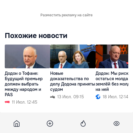
Разместить рекламу на сайте
Похожие новости
Додон о Тофане:
Новые
Додон: Мы риску
Будущий премьер
доказательства по
остаться молдав
должен выбрать
делу Додона приняты
землёй без молда
между народом и
судом
на ней
PAS
13 Июл. 09:15
18 Июл. 12:14
11 Июл. 12:45
Bzi
18 мая 2012, 11:09
4 437