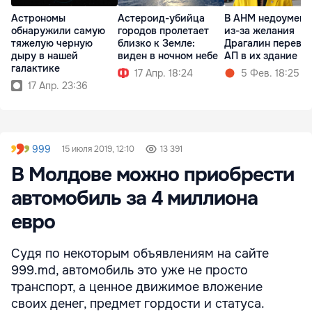
Астрономы
Астероид-убийца
​В АНМ недоумев
обнаружили самую
городов пролетает
из-за желания
тяжелую черную
близко к Земле:
Драгалин переве
дыру в нашей
виден в ночном небе
АП в их здание
галактике
17 Апр. 18:24
5 Фев. 18:25
17 Апр. 23:36
999
15 июля 2019, 12:10
13 391
В Молдове можно приобрести
автомобиль за 4 миллиона
евро
Судя по некоторым объявлениям на сайте
999.md, автомобиль это уже не просто
транспорт, а ценное движимое вложение
своих денег, предмет гордости и статуса.