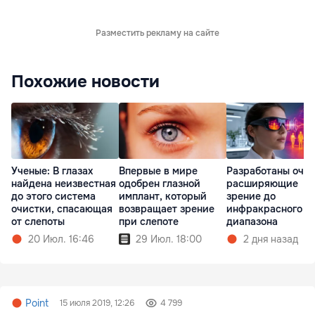
Разместить рекламу на сайте
Похожие новости
Ученые: В глазах
Впервые в мире
Разработаны очки
найдена неизвестная
одобрен глазной
расширяющие
до этого система
имплант, который
зрение до
очистки, спасающая
возвращает зрение
инфракрасного
от слепоты
при слепоте
диапазона
20 Июл. 16:46
29 Июл. 18:00
2 дня назад
Point
15 июля 2019, 12:26
4 799