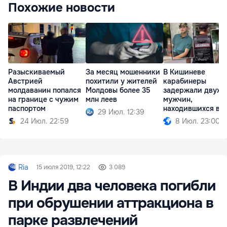
Похожие новости
Разыскиваемый
За месяц мошенники
В Кишиневе
Австрией
похитили у жителей
карабинеры
молдаванин попался
Молдовы более 35
задержали двух
на границе с чужим
млн леев
мужчин,
паспортом
находившихся в
29 Июл. 12:39
розыске
24 Июл. 22:59
8 Июл. 23:00
Ria
15 июля 2019, 12:22
3 089
В Индии два человека погибли
при обрушении аттракциона в
парке развлечений