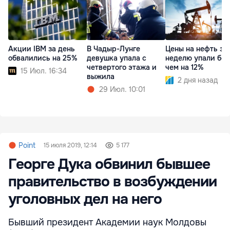
Акции IBM за день
В Чадыр-Лунге
Цены на нефть за
обвалились на 25%
девушка упала с
неделю упали бол
четвертого этажа и
чем на 12%
15 Июл. 16:34
выжила
2 дня назад
29 Июл. 10:01
Point
15 июля 2019, 12:14
5 177
Георге Дука обвинил бывшее
правительство в возбуждении
уголовных дел на него
Бывший президент Академии наук Молдовы