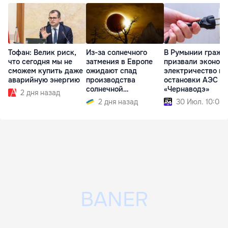
Из-за солнечного
В Румынии гражд
Тофан: Велик риск,
затмения в Европе
призвали эконом
что сегодня мы не
ожидают спад
электричество по
сможем купить даже
производства
остановки АЭС
аварийную энергию
солнечной
«Чернаводэ»
2 дня назад
электроэнергии
2 дня назад
30 Июл. 10:04