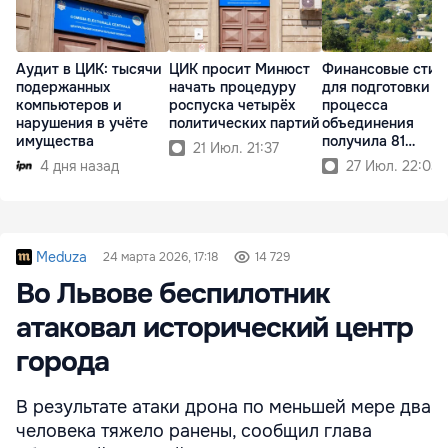
Аудит в ЦИК: тысячи
ЦИК просит Минюст
Финансовые стим
подержанных
начать процедуру
для подготовки
компьютеров и
роспуска четырёх
процесса
нарушения в учёте
политических партий
объединения
имущества
получила 81
21 Июл. 21:37
примэрия
4 дня назад
27 Июл. 22:03
Meduza
24 марта 2026, 17:18
14 729
Во Львове беспилотник
атаковал исторический центр
города
В результате атаки дрона по меньшей мере два
человека тяжело ранены, сообщил глава