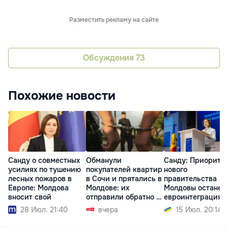
Разместить рекламу на сайте
Обсуждения
73
Похожие новости
Санду о совместных
Обманули
Санду: Приорите
усилиях по тушению
покупателей квартир
нового
лесных пожаров в
в Сочи и прятались в
правительства
Европе: Молдова
Молдове: их
Молдовы останет
вносит свой
отправили обратно в
евроинтеграция
РФ
28 Июл. 21:40
вчера
15 Июл. 20:14