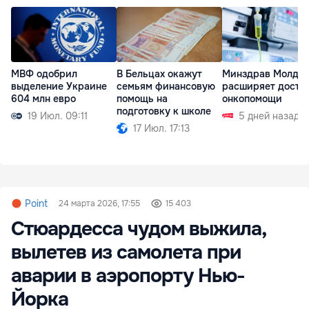
МВФ одобрил
В Бельцах окажут
Минздрав Молдо
выделение Украине
семьям финансовую
расширяет доступ
604 млн евро
помощь на
онкопомощи
подготовку к школе
19 Июл. 09:11
5 дней назад
17 Июл. 17:13
Point
24 марта 2026, 17:55
15 403
Стюардесса чудом выжила,
вылетев из самолета при
аварии в аэропорту Нью-
Йорка