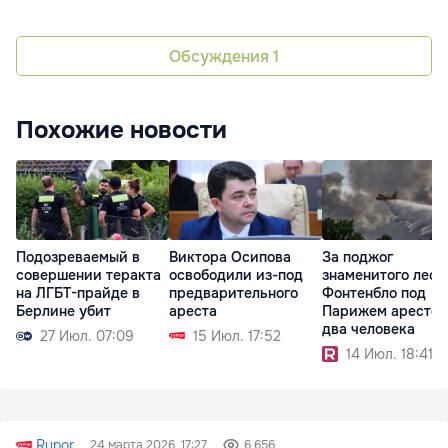
Обсуждения
1
Похожие новости
Подозреваемый в
Виктора Осипова
За поджог
совершении теракта
освободили из-под
знаменитого леса
на ЛГБТ-прайде в
предварительного
Фонтенбло под
Берлине убит
ареста
Парижем арестов
два человека
27 Июл. 07:09
15 Июл. 17:52
14 Июл. 18:41
Rupor
24 марта 2026, 17:27
6 656