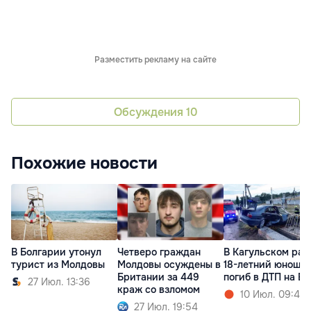
Разместить рекламу на сайте
Обсуждения
10
Похожие новости
Четверо граждан
В Кагульском рай
В Болгарии утонул
Молдовы осуждены в
18-летний юноша
турист из Молдовы
Британии за 449
погиб в ДТП на 
27 Июл. 13:36
краж со взломом
10 Июл. 09:44
27 Июл. 19:54