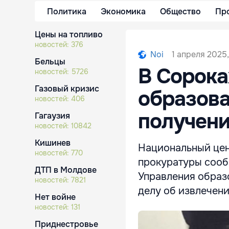
Политика
Экономика
Общество
Пр
Цены на топливо
новостей:
376
1 апреля 2025,
Noi
Бельцы
В Сорока
новостей:
5726
Газовый кризис
образова
новостей:
406
получени
Гагаузия
новостей:
10842
Кишинев
Национальный цен
новостей:
770
прокуратуры сооб
ДТП в Молдове
Управления образ
новостей:
7821
делу об извлечени
Нет войне
новостей:
131
Приднестровье