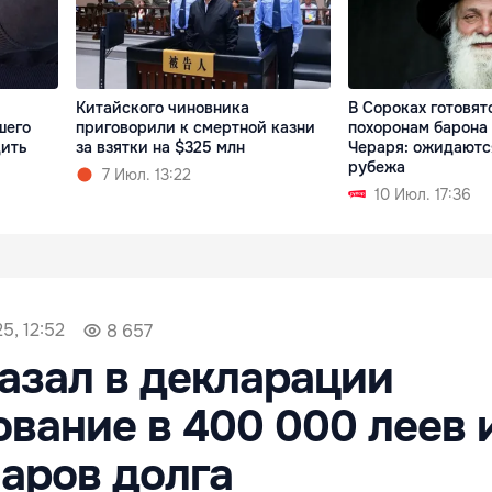
Китайского чиновника
В Сороках готовят
шего
приговорили к смертной казни
похоронам барона
дить
за взятки на $325 млн
Чераря: ожидаются
рубежа
7 Июл. 13:22
10 Июл. 17:36
5, 12:52
8 657
азал в декларации
вание в 400 000 леев 
аров долга