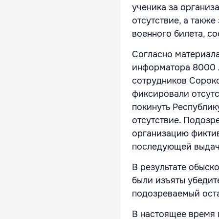
ученика за организ
отсутствие, а также
военного билета, с
Согласно материала
информатора 8000 л
сотрудников Сорокс
фиксировали отсутс
покинуть Республик
отсутствие. Подозр
организацию фиктив
последующей выдаче
В результате обыск
были изъяты убедит
подозреваемый оста
В настоящее время