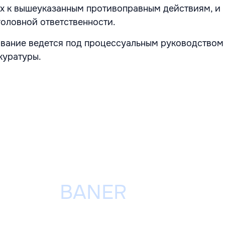
ых к вышеуказанным противоправным действиям, и
головной ответственности.
вание ведется под процессуальным руководством
куратуры.