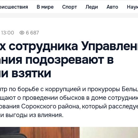
оисшествия
В мире
Спорт
Леди
Авто
Нау
 13:00
6 687
х сотрудника Управлен
ния подозревают в
и взятки
тр по борьбе с коррупцией и прокуроры Бель
щают о проведении обысков в доме сотрудни
ования Сорокского района, который расследу
и выгоды из влияния.