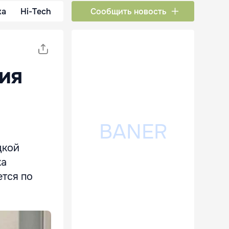
ка
Hi-Tech
Сообщить новость
ия
цкой
ка
ется по