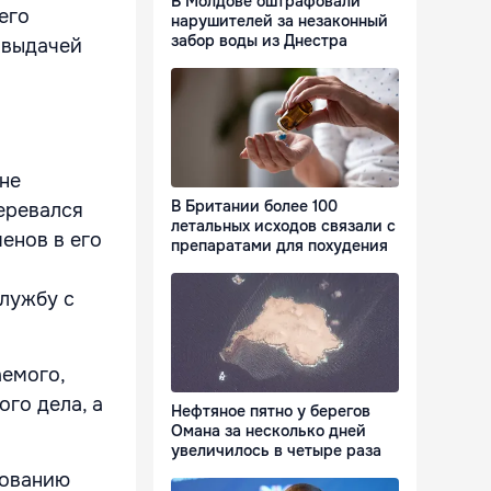
В Молдове оштрафовали
его
нарушителей за незаконный
забор воды из Днестра
с выдачей
не
В Британии более 100
еревался
летальных исходов связали с
енов в его
препаратами для похудения
лужбу с
аемого,
го дела, а
Нефтяное пятно у берегов
Омана за несколько дней
увеличилось в четыре раза
рованию