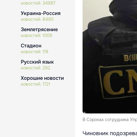
новостей:
34987
Украина-Россия
новостей:
8490
Землетрясение
новостей:
1009
Стадион
новостей:
119
Русский язык
новостей:
292
Хорошие новости
новостей:
1721
В Сороках сотрудника Уп
Чиновник подозрева