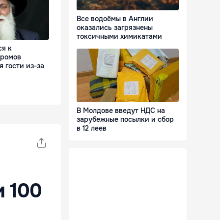
Все водоёмы в Англии
оказались загрязнены
токсичными химикатами
ся к
 ромов
 гости из-за
В Молдове введут НДС на
зарубежные посылки и сбор
в 12 леев
и 100