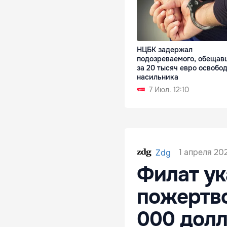
НЦБК задержал
подозреваемого, обещав
за 20 тысяч евро освобо
насильника
7 Июл. 12:10
1 апреля 202
Zdg
Филат ук
пожертво
000 долл