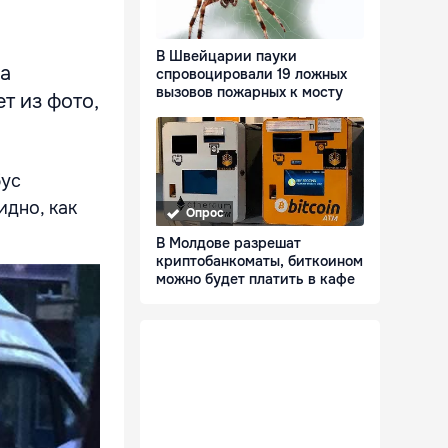
В Швейцарии пауки
са
спровоцировали 19 ложных
вызовов пожарных к мосту
т из фото,
бус
дно, как
Опрос
В Молдове разрешат
криптобанкоматы, биткоином
можно будет платить в кафе