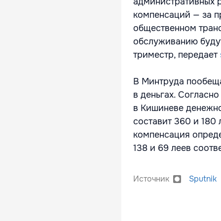
административных р
компенсаций — за п
общественном транс
обслуживанию будут
триместр, передает
В Минтруда пообеща
в деньгах. Согласн
в Кишиневе денежн
составит 360 и 180 
компенсация определ
138 и 69 леев соотв
Источник
Sputnik