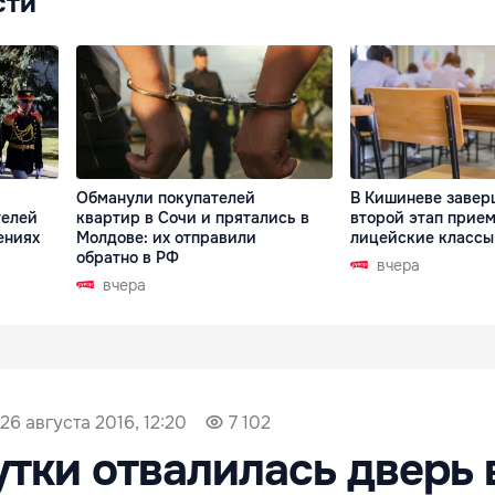
сти
Обманули покупателей
В Кишиневе завер
телей
квартир в Сочи и прятались в
второй этап прием
ениях
Молдове: их отправили
лицейские классы
обратно в РФ
вчера
вчера
26 августа 2016, 12:20
7 102
тки отвалилась дверь 