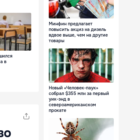
Минфин предлагает
повысить акциз на дизель
вдвое выше, чем на другие
товары
шился
а в
Новый «Человек-паук»
собрал $355 млн за первый
уик-энд в
североамериканском
прокате
во