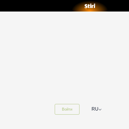
⌵
RU
Войти