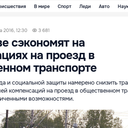
оисшествия
В мире
Спорт
Леди
Авто
Нау
а 2016, 12:30
3 681
е сэкономят на
циях на проезд в
енном транспорте
да и социальной защиты намерено снизить тра
чей компенсаций на проезд в общественном т
ниченными возможностями.