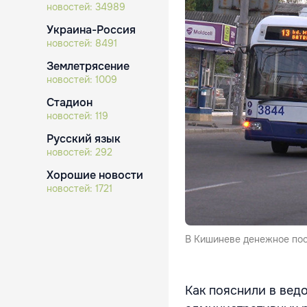
новостей:
34989
Украина-Россия
новостей:
8491
Землетрясение
новостей:
1009
Стадион
новостей:
119
Русский язык
новостей:
292
Хорошие новости
новостей:
1721
В Кишиневе денежное пос
Как пояснили в вед