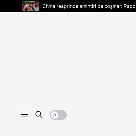
China reaprinde amintiri de coșmar: Rapo