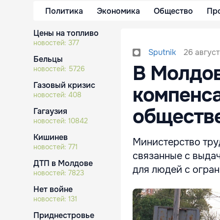
Политика
Экономика
Общество
Пр
Цены на топливо
новостей:
377
26 август
Sputnik
Бельцы
В Молдов
новостей:
5726
Газовый кризис
компенса
новостей:
408
обществ
Гагаузия
новостей:
10842
Кишинев
Министерство тру
новостей:
771
связанные с выда
ДТП в Молдове
для людей с огра
новостей:
7823
Нет войне
новостей:
131
Приднестровье