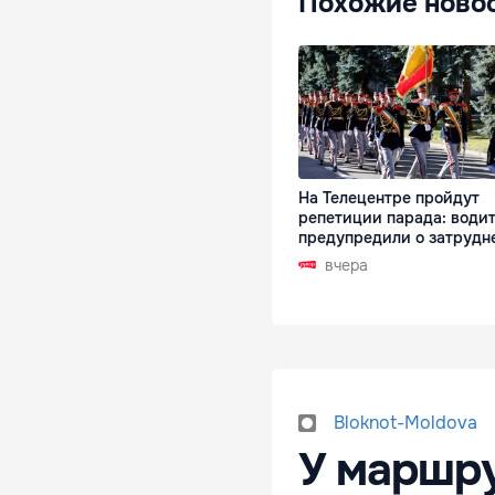
Похожие ново
На Телецентре пройдут
репетиции парада: води
предупредили о затрудн
вчера
Bloknot-Moldova
У маршру