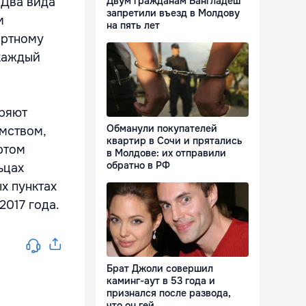
 Два вида
Двум гражданам Бангладеш
запретили въезд в Молдову
м
на пять лет
ортному
 каждый
еряют
Обманули покупателей
мством,
квартир в Сочи и прятались
ртом
в Молдове: их отправили
обратно в РФ
ьцах
х пунктах
2017 года.
Брат Джоли совершил
каминг-аут в 53 года и
признался после развода,
что он гей