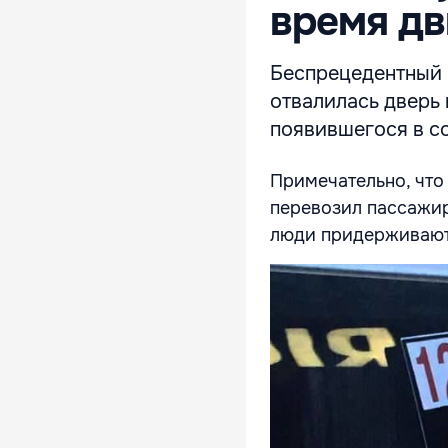
время д
Беспрецедентный 
отвалилась дверь 
появившегося в со
Примечательно, что
перевозил пассажир
люди придерживают