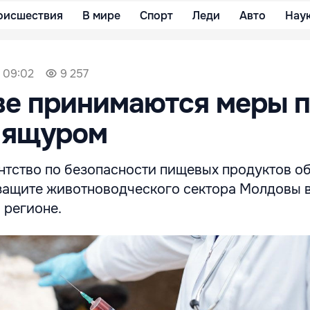
оисшествия
В мире
Спорт
Леди
Авто
Нау
 09:02
9 257
ве принимаются меры 
 ящуром
нтство по безопасности пищевых продуктов об
 защите животноводческого сектора Молдовы в
 регионе.