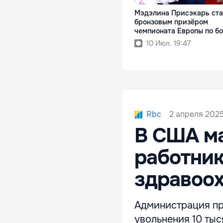
Мэдэлина Присэкарь ста
бронзовым призёром
чемпионата Европы по б
10 Июл. 19:47
2 апреля 2025
Rbc
В США м
работни
здравоо
Администрация пр
увольнения 10 ты