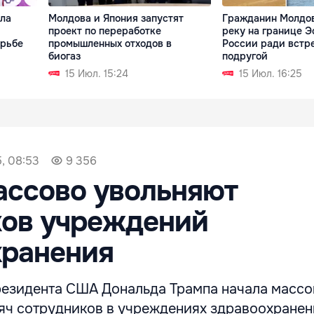
ла
Молдова и Япония запустят
Гражданин Молдо
проект по переработке
реку на границе Э
орьбе
промышленных отходов в
России ради встр
биогаз
подругой
15 Июл. 15:24
15 Июл. 16:25
, 08:53
9 356
ассово увольняют
ков учреждений
хранения
езидента США Дональда Трампа начала масс
сяч сотрудников в учреждениях здравоохранен