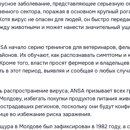
русное заболевание, представляющее серьезную о
венного сектора, поражая в основном крупный рога
 Хотя вирус не опасен для людей, он быстро переда
ежду животными и может нанести значительный ущ
NSA начало серию тренингов для ветеринаров, фел
айонов. Их обучают, как распознавать симптомы и 
 Кроме того, власти просят фермеров и владельце
ть в этот период, выявляя и сообщая о любых случ
ь распространение вируса, ANSA призывает всех г
олдову, избегать покупки продуктов питания жив
острадавших регионов, поскольку они будут конф
ице во избежание риска заражения.
щура в Молдове был зафиксирован в 1982 году, а 