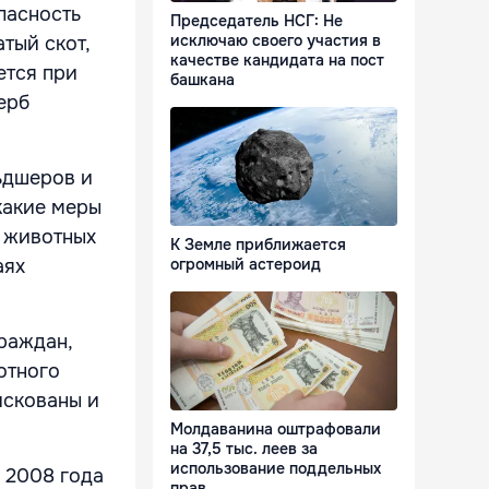
пасность
Председатель НСГ: Не
исключаю своего участия в
тый скот,
качестве кандидата на пост
ется при
башкана
ерб
ьдшеров и
какие меры
в животных
К Земле приближается
аях
огромный астероид
раждан,
отного
искованы и
Молдаванина оштрафовали
на 37,5 тыс. леев за
использование поддельных
с 2008 года
прав