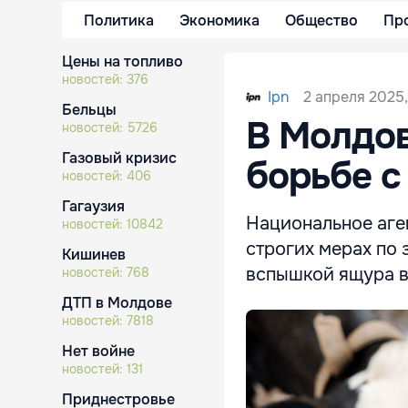
Политика
Экономика
Общество
Пр
Цены на топливо
новостей:
376
2 апреля 2025,
Ipn
Бельцы
В Молдо
новостей:
5726
Газовый кризис
борьбе с
новостей:
406
Гагаузия
Национальное аге
новостей:
10842
строгих мерах по
Кишинев
вспышкой ящура в
новостей:
768
ДТП в Молдове
новостей:
7818
Нет войне
новостей:
131
Приднестровье