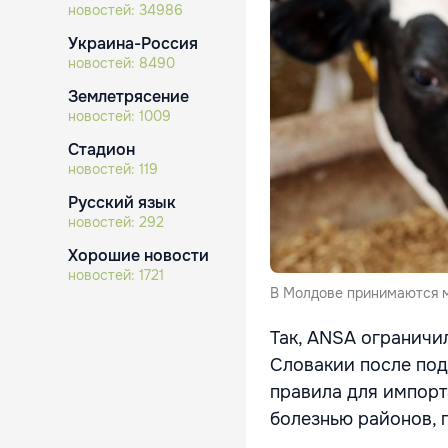
новостей:
34986
Украина-Россия
новостей:
8490
Землетрясение
новостей:
1009
Стадион
новостей:
119
Русский язык
новостей:
292
Хорошие новости
новостей:
1721
В Молдове принимаются м
Так, ANSA ограничи
Словакии после под
правила для импорт
болезнью районов, 