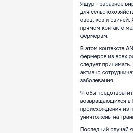
Ящур - заразное ви
для сельскохозяйст
овец, коз и свиней.
прямом контакте м
фермерам.
В этом контексте A
фермеров из всех р
следует принимать.
активно сотруднича
заболевания.
Чтобы предотвратит
возвращающихся в М
происхождения из п
уничтожены на гран
Последний случай я