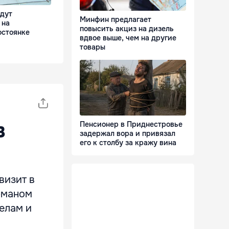
едут
Минфин предлагает
 на
повысить акциз на дизель
остоянке
вдвое выше, чем на другие
товары
в
Пенсионер в Приднестровье
задержал вора и привязал
его к столбу за кражу вина
визит в
рманом
елам и