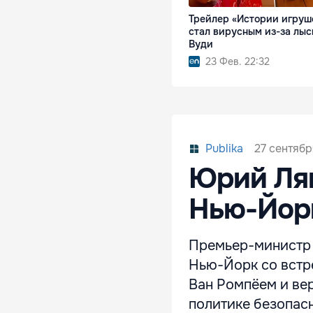
Трейлер «Истории игруш
стал вирусным из-за лы
Вуди
23 Фев. 22:32
27 сентябр
Publika
Юрий Лян
Нью-Йор
Премьер-министр 
Нью-Йорк со встр
Ван Ромпёем и ве
политике безопас