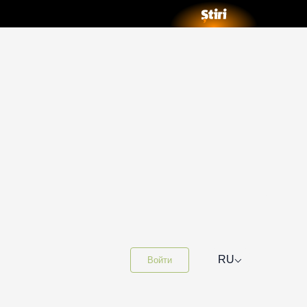
⌵
RU
Войти