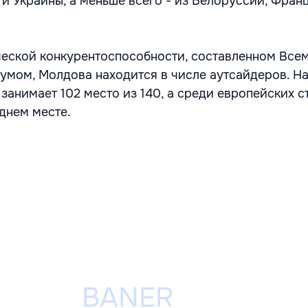
 и Украины, а меньше всего - из Белоруссии, Фран
ческой конкурентоспособности, составленном Вс
мом, Молдова находится в числе аутсайдеров. Н
занимает 102 место из 140, а среди европейских с
днем месте.