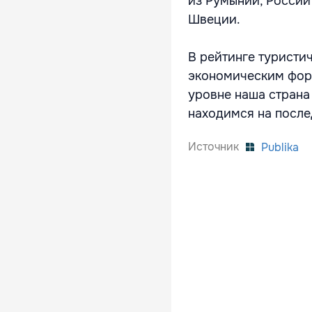
из Румынии, России
Швеции.
В рейтинге туристи
экономическим фору
уровне наша страна 
находимся на после
Источник
Publika