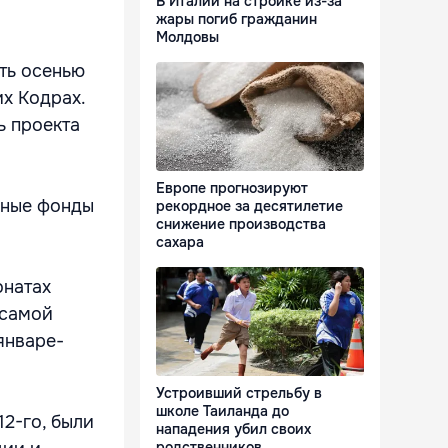
В Италии на стройке из-за
жары погиб гражданин
Молдовы
ть осенью
х Кодрах.
ь проекта
Европе прогнозируют
йные фонды
рекордное за десятилетие
снижение производства
сахара
онатах
 самой
январе-
Устроивший стрельбу в
школе Таиланда до
2-го, были
нападения убил своих
родственников