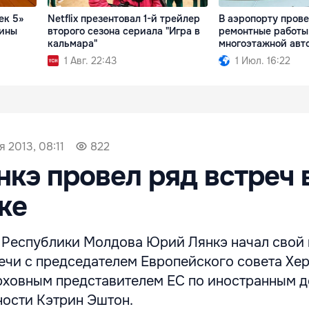
ек 5»
Netflix презентовал 1-й трейлер
В аэропорту пров
сины
второго сезона сериала "Игра в
ремонтные работы
кальмара"
многоэтажной авт
1 Авг. 22:43
1 Июл. 16:22
я 2013, 08:11
822
кэ провел ряд встреч 
ке
Республики Молдова Юрий Лянкэ начал свой 
ечи с председателем Европейского совета Хе
рховным представителем ЕС по иностранным д
ности Кэтрин Эштон.