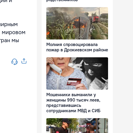
ции и
емирным
а мировом
тран мы
Молния спровоцировала
пожар в Дрокиевском районе
Мошенники выманили у
женщины 990 тысяч леев,
представившись
сотрудниками МВД и СИБ