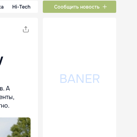
ка
Hi-Tech
Сообщить новость
у
в. А
енты,
тно.