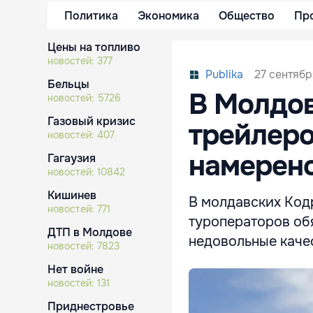
Политика
Экономика
Общество
Пр
Цены на топливо
новостей:
377
27 сентябр
Publika
Бельцы
В Молдов
новостей:
5726
Газовый кризис
трейлеро
новостей:
407
намерено
Гагаузия
новостей:
10842
Кишинев
В молдавских Кодр
новостей:
771
туроператоров об
ДТП в Молдове
недовольные качес
новостей:
7823
Нет войне
новостей:
131
Приднестровье