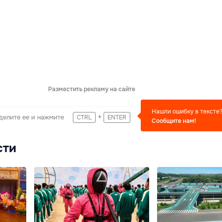
Разместить рекламу на сайте
Нашли ошибку в тексте
+
делите ее и нажмите
CTRL
ENTER
Сообщите нам!
сти