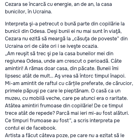
Cezara se încarcă cu energie, an de an, la casa
bunicilor, în Ucraina.
Interpreta şi-a petrecut o bună parte din copilărie la
bunicii din Odesa. Deşi bunii ei nu mai sunt în viaţă,
Cezara nu ezită să meargă la „căsuţa de poveste” din
Ucraina ori de câte ori i se iveşte ocazia.
„Am reuşit să trec şi pe la casa buneilor mei din
regiunea Odesa, unde am crescut o perioadă. Câte
amintiri! A rămas doar casa, din păcate. Buneii îmi
lipsesc atât de mult… Aş vrea să întorc timpul înapoi.
Mi-am amintit de raftul cu cărțile preferate, de cărucior,
primele păpuşi pe care le pieptănam. O casă ca un
muzeu, cu mobilă veche, care pe atunci era o raritate.
Atâtea amintiri frumoase din copilărie! De ce timpul
trece atât de repede? Parcă mai ieri mi-au fost alături.
Ce timpuri frumoase au fost”, a scris interpreta pe
contul ei de facebook.
Artista a făcut câteva poze, pe care nu a ezitat să le