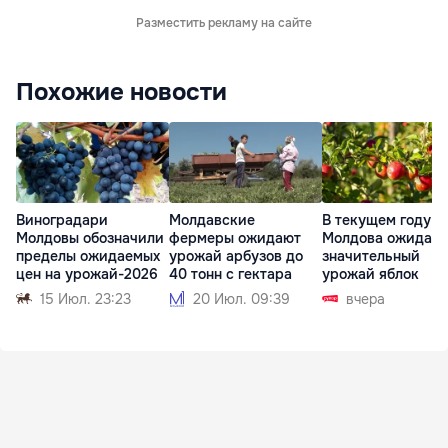
Разместить рекламу на сайте
Похожие новости
Виноградари
Молдавские
В текущем году
Молдовы обозначили
фермеры ожидают
Молдова ожидает
пределы ожидаемых
урожай арбузов до
значительный
цен на урожай-2026
40 тонн с гектара
урожай яблок
15 Июл. 23:23
20 Июл. 09:39
вчера