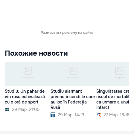
Разместить рекламу на сайте
Похожие новости
Studiu: Un pahar de
Studiu alarmant
Singurătatea creşt
vin roșu echivalează
privind incendiile care
riscul de mortalita
cu o oră de sport
au loc în Federația
ca urmare a unui
Rusă
infarct
29 Мар. 21:00
29 Мар. 14:19
27 Мар. 16:16