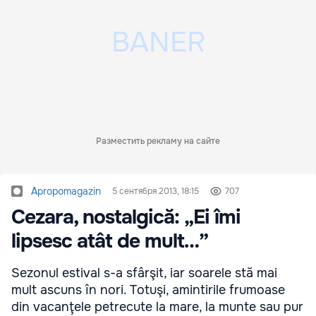
Разместить рекламу на сайте
Apropomagazin
5 сентября 2013, 18:15
707
Cezara, nostalgică: „Ei îmi
lipsesc atât de mult…”
Sezonul estival s-a sfârşit, iar soarele stă mai
mult ascuns în nori. Totuşi, amintirile frumoase
din vacanţele petrecute la mare, la munte sau pur