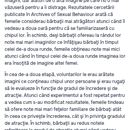
imagini, dar alături de o altă imagine pe care nu o mai
văzuseră pentru a îi distrage. Rezultatele cercetării
publicate în Archives of Sexual Behaviour arată că
femeile considerau bărbaţii mai atrăgători atunci când îi
vedeau a doua oară pentru că se familiarizaseră cu
chipul lor. În schimb, deşi bărbaţii ofereau la rândul lor
note mai mari imaginilor ce înfăţişau bărbaţi în timpul
celei de-a doua runde, femeile obţineau note mai mici
atunci când în timpul celei de-a doua runde imaginea lor
era însoţită de imagine altei femei.
În cea de-a doua etapă, voluntarilor le erau arătate
imagini ce conţineau chipul unor persoane şi erau rugaţi
să le evalueze în funcţie de gradul de încredere şi de
atracţie. Atunci când experimentul a fost repetat pentru
a vedea cum s-au modificat rezultatele, femeile tindeau
să ofere note mai mari feţelor familiare de bărbaţi atât
în ceea ce priveşte încrederea, cât şi în privinţa gradului
de atracţie. În schimb, bărbaţii au redus notele