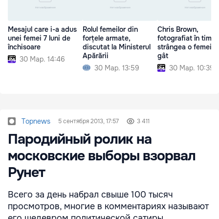
Mesajul care i-a adus
Rolul femeilor din
Chris Brown,
unei femei 7 luni de
forțele armate,
fotografiat în timp
închisoare
discutat la Ministerul
strângea o femeie 
Apărării
gât
30 Мар. 14:46
30 Мар. 13:59
30 Мар. 10:39
Topnews
5 сентября 2013, 17:57
3 411
Пародийный ролик на
московские выборы взорвал
Рунет
Всего за день набрал свыше 100 тысяч
просмотров, многие в комментариях называют
его шедевром политической сатиры.