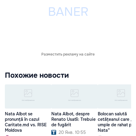
Разместить рекламу на сайте
Похожие новости
Nata Albot se
Nata Albot, despre
Bolocan salută
pronunță în cazul
Renato Usatîi: Trebuie
cetățeanul care „o
Caritate.md vs. RISE
de fugărit
umple de rahat pe
Moldova
Nata”
20 Янв. 10:55