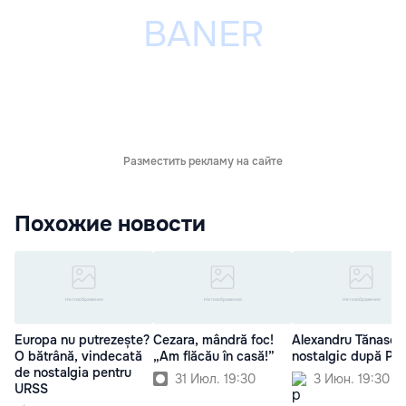
Разместить рекламу на сайте
Похожие новости
Europa nu putrezește?
Cezara, mândră foc!
Alexandru Tănase 
O bătrână, vindecată
„Am flăcău în casă!”
nostalgic după P
de nostalgia pentru
31 Июл. 19:30
3 Июн. 19:30
URSS