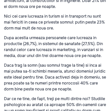
arhitecturii, al constructiilor si in inginerie. Doar 21% din
ei dorm noua ore pe noapte.
Nici cei care lucreaza in turism si in transport nu sunt
mai fericiti in ceea ce priveste somnul: putin peste 23%
dorm mai mult de noua ore.
Dupa acestia urmeaza persoanele care lucreaza in
productie (26,7%), in sistemul de sanatate (27,5%). Din
randul celor care lucreaza in marketing, in vanzari si in
media, doar unul din trei doarme noua ore pe noapte.
Daca trag la somn (sau somnul trage la tine) si inca ai
mai putea sa-ti schimbi meseria, atunci domeniul juridic
este ideal pentru tine. Daca activezi deja in domeniu, se
prea poate sa te numeri printre norocosii 40% care
dorm bine peste noua ore pe noapte.
Dar ce ne tine, de fapt, treji pe multi dintre noi? Studiile
psihologice au aratat ca aproape 50% din oamenii care
au un somn insuficient si prost calitativ nu dorm cum