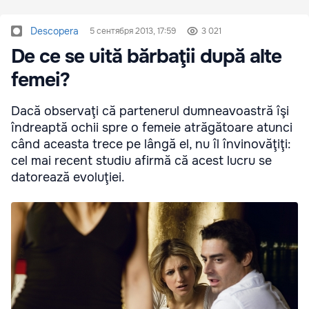
Descopera
5 сентября 2013, 17:59
3 021
De ce se uită bărbaţii după alte
femei?
Dacă observaţi că partenerul dumneavoastră îşi
îndreaptă ochii spre o femeie atrăgătoare atunci
când aceasta trece pe lângă el, nu îl învinovăţiţi:
cel mai recent studiu afirmă că acest lucru se
datorează evoluţiei.