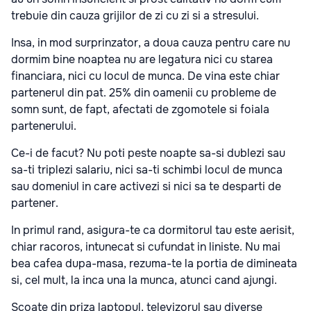
trebuie din cauza grijilor de zi cu zi si a stresului.
Insa, in mod surprinzator, a doua cauza pentru care nu
dormim bine noaptea nu are legatura nici cu starea
financiara, nici cu locul de munca. De vina este chiar
partenerul din pat. 25% din oamenii cu probleme de
somn sunt, de fapt, afectati de zgomotele si foiala
partenerului.
Ce-i de facut? Nu poti peste noapte sa-si dublezi sau
sa-ti triplezi salariu, nici sa-ti schimbi locul de munca
sau domeniul in care activezi si nici sa te desparti de
partener.
In primul rand, asigura-te ca dormitorul tau este aerisit,
chiar racoros, intunecat si cufundat in liniste. Nu mai
bea cafea dupa-masa, rezuma-te la portia de dimineata
si, cel mult, la inca una la munca, atunci cand ajungi.
Scoate din priza laptopul, televizorul sau diverse