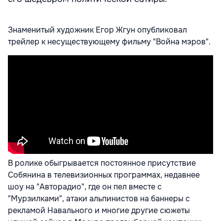
Знаменитый художник Егор Жгун опубликовал
трейлер к несуществующему фильму "Война мэров".
В ролике обыгрывается постоянное присутствие
Собянина в телевизионных программах, недавнее
шоу на "Авторадио", где он пел вместе с
"Мурзилками", атаки альпинистов на баннеры с
рекламой Навального и многие другие сюжеты