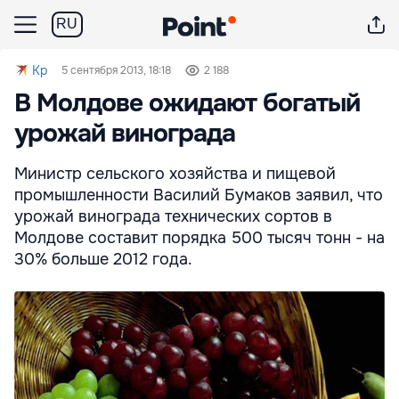
RU
Kp
5 сентября 2013, 18:18
2 188
В Молдове ожидают богатый
урожай винограда
Министр сельского хозяйства и пищевой
промышленности Василий Бумаков заявил, что
урожай винограда технических сортов в
Молдове составит порядка 500 тысяч тонн - на
30% больше 2012 года.