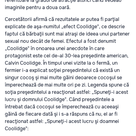
referitoare la gradul de atracţie atunci când vedeau
imaginile pentru a doua oară.
Cercetătorii afirmă că rezultatele ar putea fi parţial
explicate de aşa-numitul „efect Coolidge", ce descrie
faptul că bărbaţii sunt mai atraşi de ideea unui partener
sexual nou decât de femei. Efectul a fost denumit
„Coolidge" în onoarea unei anecdote în care
protagonist este cel de-al 30-lea preşedinte american,
Calvin Coolidge. În timpul unei vizite la o fermă, un
fermier i-a explicat soţiei preşedintelui că există un
singur cocoş şi mai multe găini deoarece cocoşul se
împerechează de mai multe ori pe zi. Legenda spune că
soţia preşedintelui a reacţionat astfel: „Spuneţi-i acest
lucru şi domnului Coolidge". Când preşedintele a
întrebat dacă cocoşul se împerechează cu aceeaşi
găină de fiecare dată şi i s-a răspuns că nu, el ar fi
reacţionat astfel: „Spuneţi-i acest lucru şi doamnei
Coolidge":