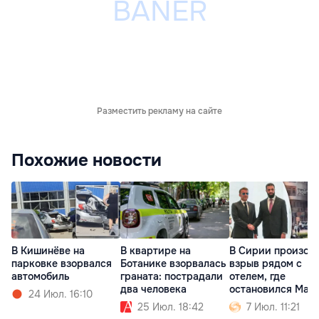
Разместить рекламу на сайте
Похожие новости
В Кишинёве на
В квартире на
В Сирии произош
парковке взорвался
Ботанике взорвалась
взрыв рядом с
автомобиль
граната: пострадали
отелем, где
два человека
остановился Мак
24 Июл. 16:10
25 Июл. 18:42
7 Июл. 11:21