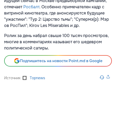
идущей сейчас в Москве предвыборной кампании,
отмечает
Росбалт
. Особенно примечателен кадр с
витриной кинотеатра, где анонсируются будущие
"ужастики": "Тур 2: Царство тьмы"; "Супермэ(р): Мэр
ов РосПил"; Kirov Les Miserables и др.
Ролик за день набрал свыше 100 тысяч просмотров,
многие в комментариях называют его шедевром
политической сатиры.
Подпишитесь на новости Point.md в Google
Источник
Topnews