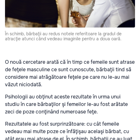
În schimb, bărbaţii au redus notele referitoare la gradul de
atracţie atunci când vedeau imaginile pentru a doua oară.
O nouă cercetare arată că în timp ce femeile sunt atrase
de feţele masculine ce sunt cunoscute, bărbaţii tind să
considere mai atrăgătoare feţele pe care nu le-au mai
văzut niciodată.
Psihologii au obţinut aceste rezultate în urma unui
studiu în care bărbaţilor şi femeilor le-au fost arătate
zeci de poze conţinând numeroase feţe.
Rezultatele au fost surprinzătoare: cu cât femeile
vedeau mai multe poze ce înfăţişau acelaşi bărbat, cu
atât erau mai atrase de el. În schimb, bărbaţii ce au luat