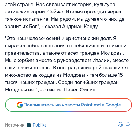
этой стране. Нас связывает история, культура,
латинские корни. Сейчас Италия проходит через
тяжкое испытание. Мы рядом, мы думаем о них, да
хранит их Бог", - сказал Андриан Канду.
"Это наш человеческий и христианский долг. Я
выразил соболезнования от себя лично и от имени
правительства, а также от всех граждан Молдовы.
Мы скорбим вместе с руководством Италии, вместе
с жителями страны. В пострадавших районах живет
множество выходцев из Молдовы - там больше 15
тысяч наших граждан. Среди погибших граждан
Молдовы нет", - отметил Павел Филип.
Подпишитесь на новости Point.md в Google
Источник
Publika