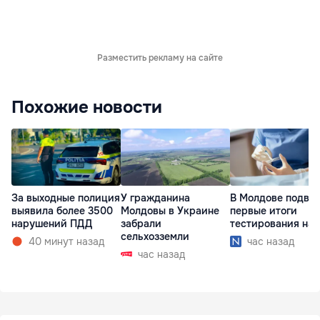
Разместить рекламу на сайте
Похожие новости
За выходные полиция
У гражданина
В Молдове подве
выявила более 3500
Молдовы в Украине
первые итоги
нарушений ПДД
забрали
тестирования на 
сельхозземли
40 минут назад
час назад
час назад