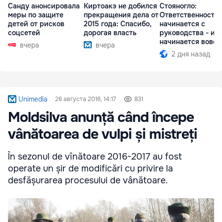
Санду анонсировала
Киртоакэ не добился
Стояногло:
меры по защите
прекращения дела от
Ответственность
детей от рисков
2015 года: Спасибо,
начинается с
соцсетей
дорогая власть
руководства - ил
начинается вовсе
вчера
вчера
2 дня назад
Unimedia
26 августа 2016, 14:17
831
Moldsilva anunță când începe
vânătoarea de vulpi și mistreți
În sezonul de vînătoare 2016-2017 au fost
operate un șir de modificări cu privire la
desfășurarea procesului de vânătoare.