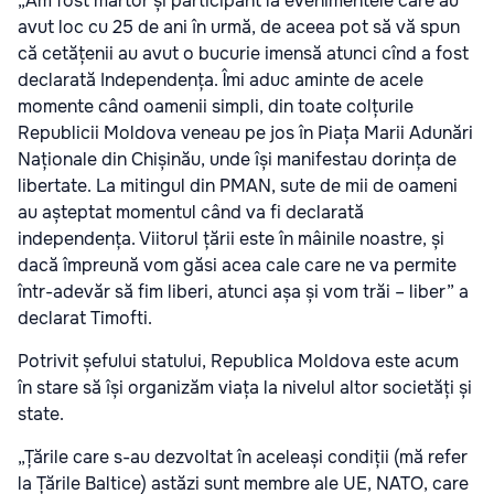
„Am fost martor și participant la evenimentele care au
avut loc cu 25 de ani în urmă, de aceea pot să vă spun
că cetățenii au avut o bucurie imensă atunci cînd a fost
declarată Independența. Îmi aduc aminte de acele
momente când oamenii simpli, din toate colțurile
Republicii Moldova veneau pe jos în Piața Marii Adunări
Naționale din Chișinău, unde își manifestau dorința de
libertate. La mitingul din PMAN, sute de mii de oameni
au așteptat momentul când va fi declarată
independența. Viitorul țării este în mâinile noastre, și
dacă împreună vom găsi acea cale care ne va permite
într-adevăr să fim liberi, atunci așa și vom trăi – liber” a
declarat Timofti.
Potrivit șefului statului, Republica Moldova este acum
în stare să își organizăm viața la nivelul altor societăți și
state.
„Țările care s-au dezvoltat în aceleași condiții (mă refer
la Țările Baltice) astăzi sunt membre ale UE, NATO, care