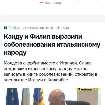
час назад
Publika
26 августа 2016, 14:20
1 048
Канду и Филип выразили
соболезнования итальянскому
народу
Молдова скорбит вместе с Италией. Слова
поддержки итальянскому народу можно
записать в книге соболезнований, открытой в
посольстве Италии в Кишинёве.