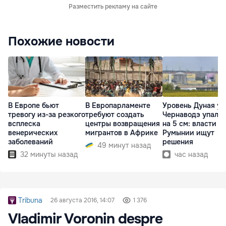
Разместить рекламу на сайте
Похожие новости
В Европе бьют
В Европарламенте
Уровень Дуная у
тревогу из-за резкого
требуют создать
Чернаводэ упал 
всплеска
центры возвращения
на 5 см: власти
венерических
мигрантов в Африке
Румынии ищут
заболеваний
решения
49 минут назад
32 минуты назад
час назад
Tribuna
26 августа 2016, 14:07
1 376
Vladimir Voronin despre