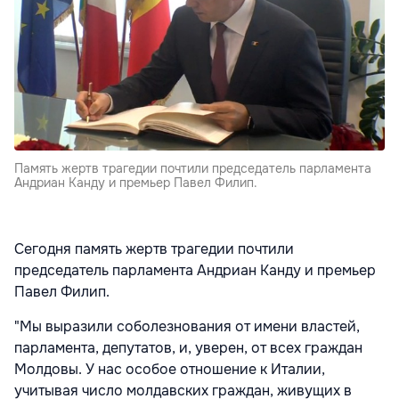
Память жертв трагедии почтили председатель парламента
Андриан Канду и премьер Павел Филип.
Сегодня память жертв трагедии почтили
председатель парламента Андриан Канду и премьер
Павел Филип.
"Мы выразили соболезнования от имени властей,
парламента, депутатов, и, уверен, от всех граждан
Молдовы. У нас особое отношение к Италии,
учитывая число молдавских граждан, живущих в