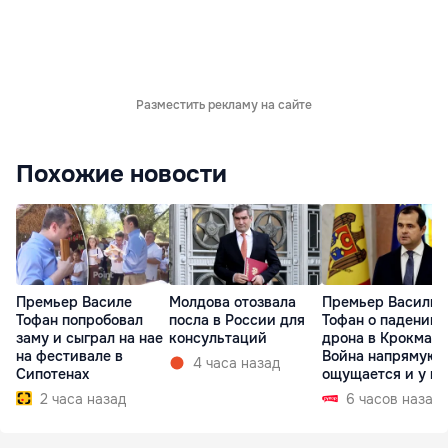
Разместить рекламу на сайте
Похожие новости
Премьер Василе
Молдова отозвала
Премьер Василий
Тофан попробовал
посла в России для
Тофан о падении
заму и сыграл на нае
консультаций
дрона в Крокмазе
на фестивале в
Война напрямую
4 часа назад
Сипотенах
ощущается и у на
2 часа назад
6 часов назад