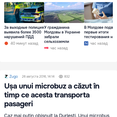
За выходные полиция
У гражданина
В Молдове подве
выявила более 3500
Молдовы в Украине
первые итоги
нарушений ПДД
забрали
тестирования на 
сельхозземли
40 минут назад
час назад
час назад
Zugo
26 августа 2016, 14:14
832
Ușa unui microbuz a căzut în
timp ce acesta transporta
pasageri
Caz mai puțin obișnuit la Durlești. Unui microbus