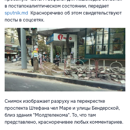
в постапокалиптическом состоянии, передает
sputnik.md
Красноречиво об этом свидетельствуют
посты в соцсетях.
Снимок изображает разруху на перекрестке
проспекта Штефана чел Маре и улицы Бендерской,
близ здания "Молдтелекома". То, что там
представлено, красноречивее любых комментариев.