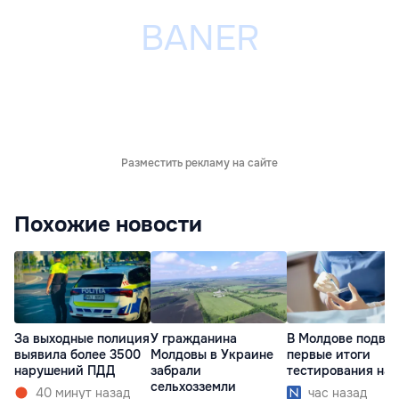
Разместить рекламу на сайте
Похожие новости
За выходные полиция
У гражданина
В Молдове подве
выявила более 3500
Молдовы в Украине
первые итоги
нарушений ПДД
забрали
тестирования на 
сельхозземли
40 минут назад
час назад