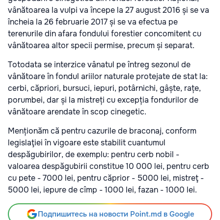
vânătoarea la vulpi va începe la 27 august 2016 și se va
încheia la 26 februarie 2017 și se va efectua pe
terenurile din afara fondului forestier concomitent cu
vânătoarea altor specii permise, precum și separat.
Totodata se interzice vânatul pe întreg sezonul de
vânătoare în fondul ariilor naturale protejate de stat la:
cerbi, căpriori, bursuci, iepuri, potârnichi, gâște, rațe,
porumbei, dar și la mistreți cu excepția fondurilor de
vânătoare arendate în scop cinegetic.
Menționăm că pentru cazurile de braconaj, conform
legislaţiei în vigoare este stabilit cuantumul
despăgubirilor, de exemplu: pentru cerb nobil -
valoarea despăgubirii constitue 10 000 lei, pentru cerb
cu pete - 7000 lei, pentru căprior - 5000 lei, mistreţ -
5000 lei, iepure de cîmp - 1000 lei, fazan - 1000 lei.
Подпишитесь на новости Point.md в Google