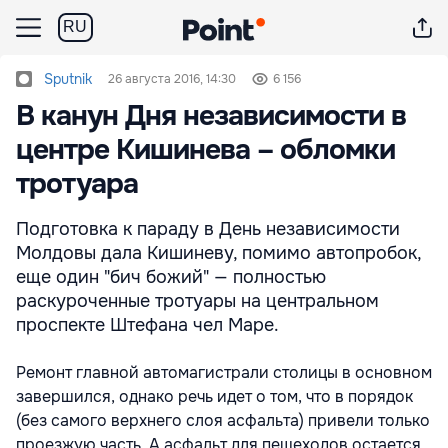
RU
Sputnik
26 августа 2016, 14:30
6 156
В канун Дня независимости в
центре Кишинева – обломки
тротуара
Подготовка к параду в День независимости
Молдовы дала Кишиневу, помимо автопробок,
еще один "бич божий" — полностью
раскуроченные тротуары на центральном
проспекте Штефана чел Маре.
Ремонт главной автомагистрали столицы в основном
завершился, однако речь идет о том, что в порядок
(без самого верхнего слоя асфальта) привели только
проезжую часть. А асфальт для пешеходов остается