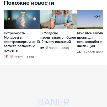
Похожие новости
Потребность
В Молдове
Moldsilva закупае
Молдовы в
насчитывается более
дроны для
электроэнергии на 10
12 тысяч вакансий
сельхозработ и
августа полностью
инспекций
8 часов назад
покрыта
8 часов назад
18 минут назад