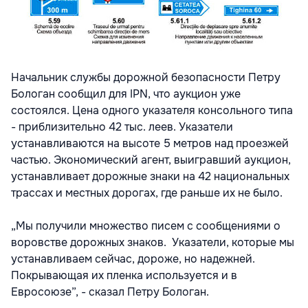
Начальник службы дорожной безопасности Петру
Бологан сообщил для IPN, что аукцион уже
состоялся. Цена одного указателя консольного типа
- приблизительно 42 тыс. леев. Указатели
устанавливаются на высоте 5 метров над проезжей
частью. Экономический агент, выигравший аукцион,
устанавливает дорожные знаки на 42 национальных
трассах и местных дорогах, где раньше их не было.
„Мы получили множество писем с сообщениями о
воровстве дорожных знаков. Указатели, которые мы
устанавливаем сейчас, дороже, но надежней.
Покрывающая их пленка используется и в
Евросоюзе”, - сказал Петру Бологан.