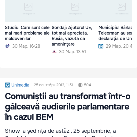
Studiu: Care sunt cele
Sondaj: Ajutorul UE,
Municipiul Bârlad ș
mai mari probleme ale
tot mai apreciata.
Teleorman au semn
moldovenilor
Rusia, văzută ca
declarația de Unire
ameninţare
30 Мар. 16:28
29 Мар. 20:40
30 Мар. 13:51
Unimedia
25 сентября 2013, 11:51
504
Comuniștii au transformat într-o
gâlceavă audierile parlamentare
în cazul BEM
Show la ședința de astăzi, 25 septembrie, a