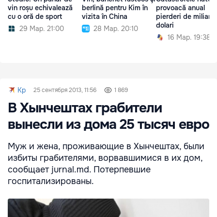
vin roșu echivalează
berlină pentru Kim în
provoacă anual
cu o oră de sport
vizita în China
pierderi de miliard
dolari
29 Мар. 21:00
28 Мар. 20:10
16 Мар. 19:38
Kp
25 сентября 2013, 11:56
1 869
В Хынчештах грабители
вынесли из дома 25 тысяч евро
Муж и жена, проживающие в Хынчештах, были
избиты грабителями, ворвавшимися в их дом,
сообщает jurnal.md. Потерпевшие
госпитализированы.