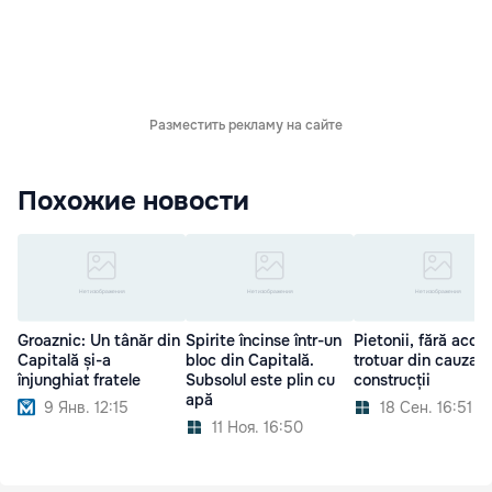
Разместить рекламу на сайте
Похожие новости
Groaznic: Un tânăr din
Spirite încinse într-un
Pietonii, fără acces
Capitală și-a
bloc din Capitală.
trotuar din cauza u
înjunghiat fratele
Subsolul este plin cu
construcții
apă
9 Янв. 12:15
18 Сен. 16:51
11 Ноя. 16:50