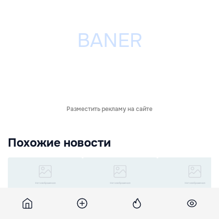
Разместить рекламу на сайте
Похожие новости
PCRM ar putea susține
PCRM rămâne fără
PCRM: Bursele
candidați nepartinici la
fracțiune în Consiliul
studenților, minim