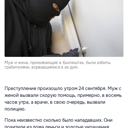
Mуж и жена, проживающие в Хынчештах, были избиты
грабителями, ворвавшимися в их дом.
Преступление произошло утром 24 сентября. Муж с
женой вызвали скорую помощь, примерно, в восемь
часов утра, а врачи, в свою очередь, вызвали
полицию.
Пока неизвестно сколько было нападавших. Они
похитили из дома деньги и золотые украшения.