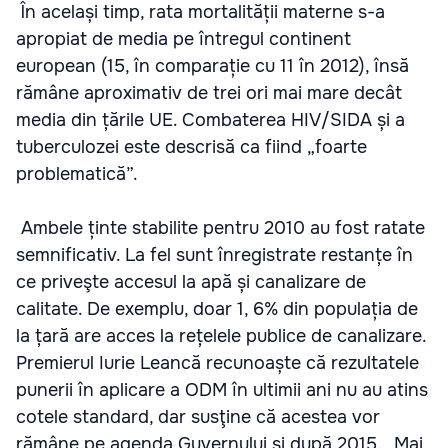
În același timp, rata mortalității materne s-a
apropiat de media pe întregul continent
european (15, în comparație cu 11 în 2012), însă
rămâne aproximativ de trei ori mai mare decât
media din țările UE. Combaterea HIV/SIDA și a
tuberculozei este descrisă ca fiind „foarte
problematică”.
Ambele ținte stabilite pentru 2010 au fost ratate
semnificativ. La fel sunt înregistrate restanțe în
ce priveşte accesul la apă și canalizare de
calitate. De exemplu, doar 1, 6% din populația de
la țară are acces la rețelele publice de canalizare.
Premierul Iurie Leancă recunoaște că rezultatele
punerii în aplicare a ODM în ultimii ani nu au atins
cotele standard, dar susţine că acestea vor
rămâne pe agenda Guvernului și după 2015. „Mai