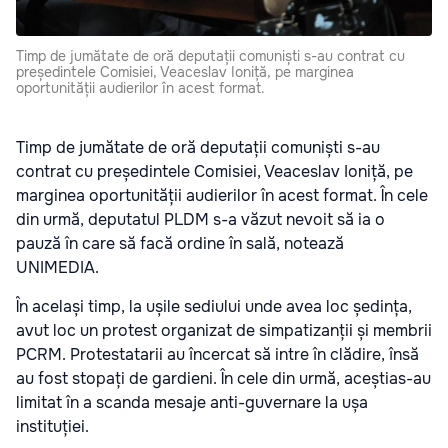
Timp de jumătate de oră deputații comuniști s-au contrat cu
președintele Comisiei, Veaceslav Ioniță, pe marginea
oportunității audierilor în acest format.
Timp de jumătate de oră deputații comuniști s-au
contrat cu președintele Comisiei, Veaceslav Ioniță, pe
marginea oportunității audierilor în acest format. În cele
din urmă, deputatul PLDM s-a văzut nevoit să ia o
pauză în care să facă ordine în sală, notează
UNIMEDIA.
În același timp, la ușile sediului unde avea loc ședința,
avut loc un protest organizat de simpatizanții și membrii
PCRM. Protestatarii au încercat să intre în clădire, însă
au fost stopați de gardieni. În cele din urmă, aceștias-au
limitat în a scanda mesaje anti-guvernare la ușa
instituției.