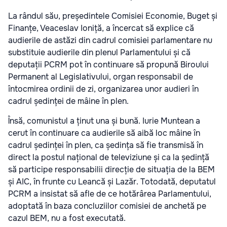
La rândul său, președintele Comisiei Economie, Buget și
Finanțe, Veaceslav Ioniță, a încercat să explice că
audierile de astăzi din cadrul comisiei parlamentare nu
substituie audierile din plenul Parlamentului și că
deputații PCRM pot în continuare să propună Biroului
Permanent al Legislativului, organ responsabil de
întocmirea ordinii de zi, organizarea unor audieri în
cadrul ședinței de mâine în plen.
Însă, comunistul a ținut una și bună. Iurie Muntean a
cerut în continuare ca audierile să aibă loc mâine în
cadrul ședinței în plen, ca ședința să fie transmisă în
direct la postul național de televiziune și ca la ședință
să participe responsabilii direcție de situația de la BEM
și AIC, în frunte cu Leancă și Lazăr. Totodată, deputatul
PCRM a insistat să afle de ce hotărârea Parlamentului,
adoptată în baza concluziilor comisiei de anchetă pe
cazul BEM, nu a fost executată.