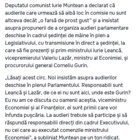
Deputatul comunist Iurie Muntean a declarat că
audierile care urmează să aibă loc în comisie nu sunt
altceva decât „o farsă de prost gust” și a insistat
asupra propunerii de a organiza audieri parlamentare
deschise în cadrul ședinței de mâine în plen a
Legislativului, cu transmisiune în direct a ședinței, la
care să fie prezenți și prim-ministrului Iurie Leancă,
vicepremierului Valeriu Lazăr, ministru al Econimiei, și
procurorului general Corneliu Gurin.
„Lăsați acest circ. Noi insistăm asupra audierilor
deschise în plenul Parlamentului. Responsabili sunt
Leancă și Lazăr, de ce ei nu sunt aici, unde este Gurin?
Eu nu am ce discuta cu oamenii aceștia, viceministru
Economiei și al Finanțelor, ei sunt primii care vor
înfunda pușcăria. La audieri trebuie să participe și să
răspundă responsabilii direcți din cadrul Executivului,
nu cei care au executat comenzile ministrului
Economiei”, a subliniat Muntean pe un ton ridicat.