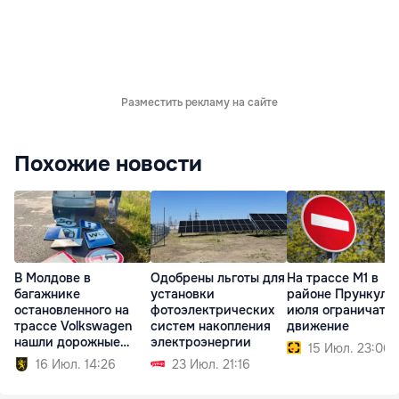
Разместить рекламу на сайте
Похожие новости
В Молдове в
Одобрены льготы для
На трассе M1 в
багажнике
установки
районе Прункул 1
остановленного на
фотоэлектрических
июля ограничат
трассе Volkswagen
систем накопления
движение
нашли дорожные
электроэнергии
15 Июл. 23:06
знаки
16 Июл. 14:26
23 Июл. 21:16