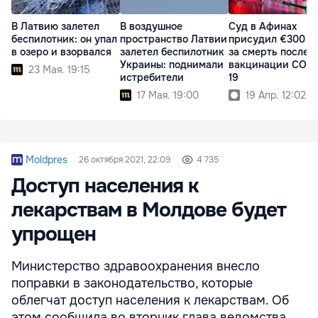
В Латвию залетел
В воздушное
Суд в Афинах
беспилотник: он упал
пространство Латвии
присудил €300 ты
в озеро и взорвался
залетел беспилотник
за смерть после
Украины: поднимали
вакцинации COVI
23 Мая. 19:15
истребители
19
17 Мая. 19:00
19 Апр. 12:02
Moldpres
26 октября 2021, 22:09
4 735
Доступ населения к
лекарствам в Молдове будет
упрощен
Министерство здравоохранения внесло
поправки в законодательство, которые
облегчат доступ населения к лекарствам. Об
этом сообщила во вторник глава ведомства