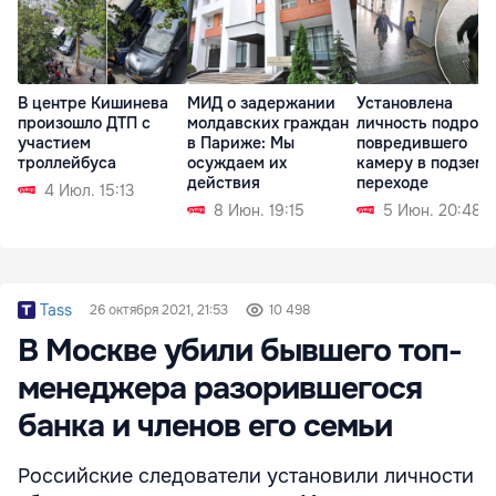
В центре Кишинева
МИД о задержании
Установлена
произошло ДТП с
молдавских граждан
личность подрост
участием
в Париже: Мы
повредившего
троллейбуса
осуждаем их
камеру в подзем
действия
переходе
4 Июл. 15:13
8 Июн. 19:15
5 Июн. 20:48
Tass
26 октября 2021, 21:53
10 498
В Москве убили бывшего топ-
менеджера разорившегося
банка и членов его семьи
Российские следователи установили личности