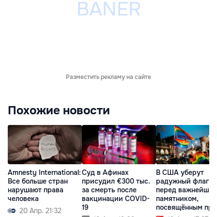
Разместить рекламу на сайте
Похожие новости
Amnesty International:
Суд в Афинах
В США уберут
Все больше стран
присудил €300 тыс.
радужный флаг
нарушают права
за смерть после
перед важнейши
человека
вакцинации COVID-
памятником,
19
посвящённым пра
20 Апр. 21:32
ЛГБТ