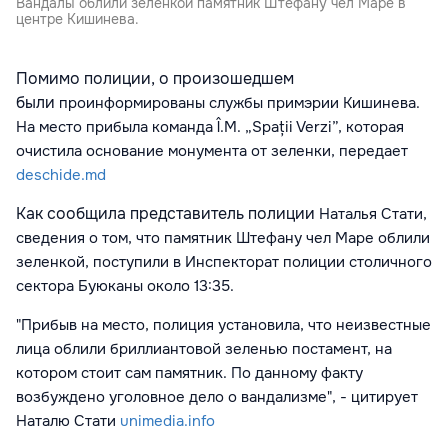
Вандалы облили зеленкой памятник Штефану чел Маре в
центре Кишинева.
Помимо полиции, о произошедшем
были
проинформированы службы примэрии Кишинева.
На место прибыла команда
Î.M. „Spații Verzi”, которая
очистила основание монумента от зеленки, передает
deschide.md
Как сообщила представитель полиции
Наталья Стати,
сведения о том, что памятник Штефану чел Маре облили
зеленкой, поступили в Инспекторат полиции столичного
сектора Буюканы
около 13:35.
"
Прибыв на место, полиция установила, что неизвестные
лица облили бриллиантовой зеленью постамент, на
котором стоит сам памятник. По данному факту
возбуждено уголовное дело о вандализме", - цитирует
Наталю Стати
unimedia.info