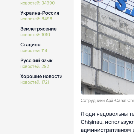
новостей:
34990
Украина-Россия
новостей:
8498
Землетрясение
новостей:
1010
Стадион
новостей:
119
Русский язык
новостей:
292
Хорошие новости
новостей:
1721
Сотрудники Apă-Canal Chi
Люди недовольны те
Chişinău, использую
административном з