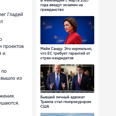
В Финляндии с марта 2027
года введут экзамен на
гражданство
лег Гладей
ил
о
и проектов
Майя Санду: Это нормально,
я и
что ЕС требует гарантий от
стран-кандидатов
 по
 вышло из
жения.
Бывший личный адвокат
Трампа стал генпрокурором
ушаются.
США