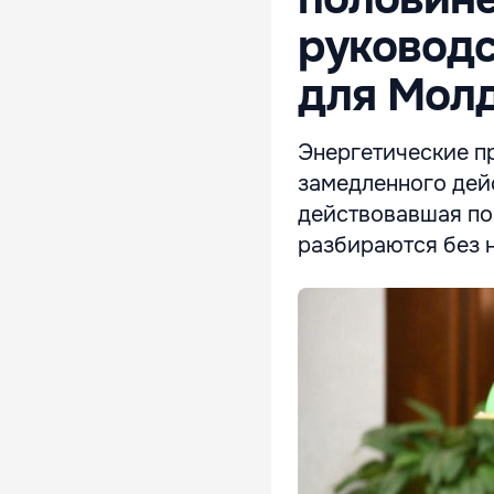
руководс
для Мол
Энергетические пр
замедленного дейс
действовавшая по 
разбираются без н