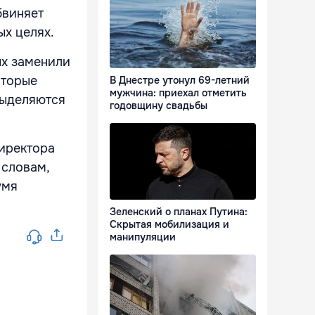
бвиняет
х целях.
ых заменили
оторые
В Днестре утонул 69-летний
мужчина: приехал отметить
выделяются
годовщину свадьбы
директора
 словам,
умя
Зеленский о планах Путина:
Скрытая мобилизация и
манипуляции