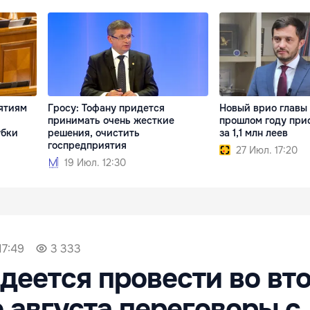
ятиям
Гросу: Тофану придется
Новый врио главы
принимать очень жесткие
прошлом году пр
убки
решения, очистить
за 1,1 млн леев
госпредприятия
27 Июл. 17:20
19 Июл. 12:30
17:49
3 333
деется провести во вт
 августа переговоры с