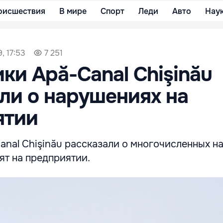
оисшествия
В мире
Спорт
Леди
Авто
Нау
, 17:53
7 251
ки Apă-Canal Chişinău
ли о нарушениях на
ятии
anal Chişinău рассказали о многочисленных н
ят на предприятии.