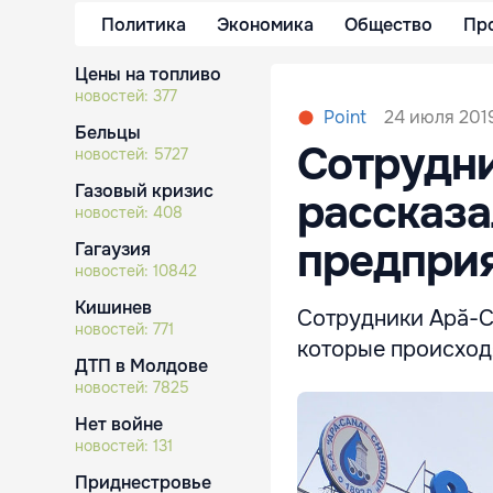
Политика
Экономика
Общество
Пр
Цены на топливо
новостей:
377
24 июля 2019
Point
Бельцы
Сотрудни
новостей:
5727
Газовый кризис
рассказа
новостей:
408
предпри
Гагаузия
новостей:
10842
Кишинев
Сотрудники Apă-C
новостей:
771
которые происход
ДТП в Молдове
новостей:
7825
Нет войне
новостей:
131
Приднестровье