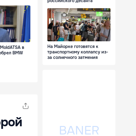
российского десанта
На Майорке готовятся к
 MoldATSA в
транспортному коллапсу из-
иобрел BMW
за солнечного затмения
орой