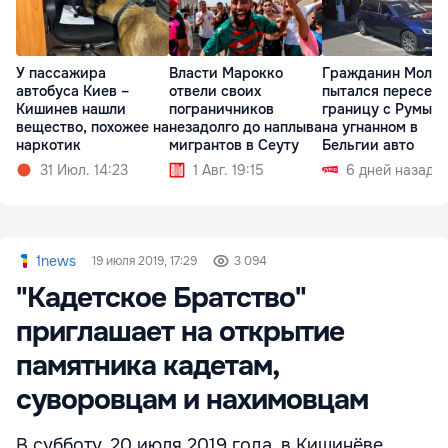
У пассажира
Власти Марокко
Гражданин Молд
автобуса Киев –
отвели своих
пытался пересечь
Кишинев нашли
пограничников
границу с Румын
вещество, похожее на
незадолго до наплыва
на угнанном в
наркотик
мигрантов в Сеуту
Бельгии авто
31 Июл. 14:23
1 Авг. 19:15
6 дней назад
1news
19 июля 2019, 17:29
3 094
"Кадетское Братство"
приглашает на открытие
памятника кадетам,
суворовцам и нахимовцам
В субботу, 20 июля 2019 года, в Кишинёве