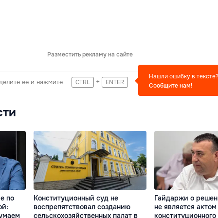
Разместить рекламу на сайте
Нашли ошибку в тексте
+
делите ее и нажмите
CTRL
ENTER
Сообщите нам!
сти
е по
Конституционный суд не
Гайдаржи о решен
ой:
воспрепятствовал созданию
не является актом
думаем
сельскохозяйственных палат в
конституционного