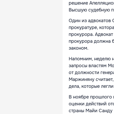
решение Апелляцион
Высшую судебную па
Один из адвокатов 
прокуратуре, котор
прокурора. Адвокат 
прокурора должна б
законом.
Напомним, неделю н
запросы властям Мо
от должности генер
Маржиняну считает,
дела, которые легл
В ноябре прошлого 
оценки действий от
страны Майи Санду 