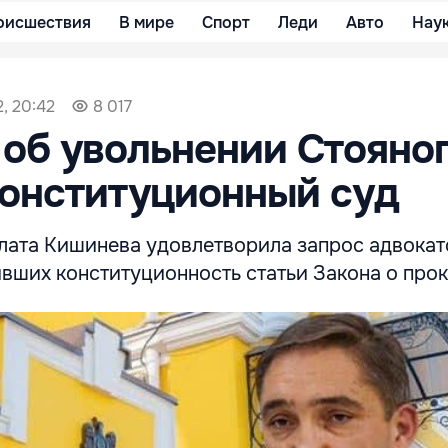
оисшествия
В мире
Спорт
Леди
Авто
Нау
, 20:42
8 017
об увольнении Стояно
онституционный суд
лата Кишинева удовлетворила запрос адвокат
вших конституционность статьи Закона о прок