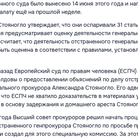
ного суда было вынесено 14 июня этого года и на
лату ещё на прошлой неделе.
Стояногло утверждает, что они оспаривали 31 стат
ая предусматривает оценку деятельности генераль
считает, что деятельность отстраненного генераль
ыть оценена в соответствии с правилами, устано
азад Европейский суд по правам человека (ЕСПЧ)
лдовы о предоставлении объяснений по делу отст
ального прокурора Александра Стояногло. Его ад
 что ЕСПЧ не хватило доказательств в материалах 
и в основу задержания и домашнего ареста Стояног
года Высший совет прокуроров решил начать про
страненного генпрокурора Стояногло по просьбе 
и создал для этого специальную комиссию. За это