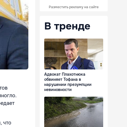
Разместить рекламу на сайте
В тренде
Адвокат Плахотнюка
обвиняет Тофана в
нарушении презумпции
тов
невиновности
яногло.
редает
, что