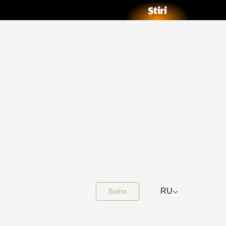
⌵
RU
Войти