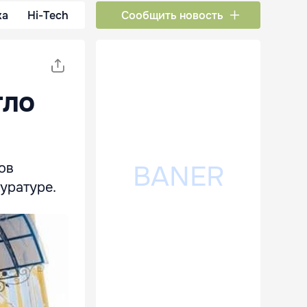
ка
Hi-Tech
Сообщить новость
гло
ов
уратуре.