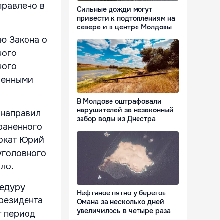
правлено в
Сильные дожди могут
привести к подтоплениям на
севере и в центре Молдовы
ью Закона о
ного
ного
вленными
В Молдове оштрафовали
нарушителей за незаконный
 направил
забор воды из Днестра
раненного
вокат Юрий
уголовного
ло.
цедуру
Нефтяное пятно у берегов
президента
Омана за несколько дней
увеличилось в четыре раза
т период