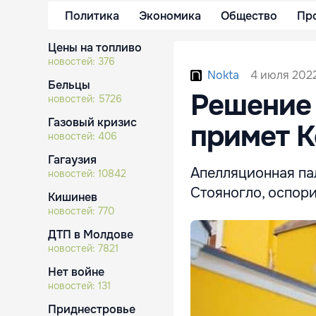
Политика
Экономика
Общество
Пр
Цены на топливо
новостей:
376
4 июля 2022
Nokta
Бельцы
Решение 
новостей:
5726
Газовый кризис
примет К
новостей:
406
Гагаузия
Апелляционная па
новостей:
10842
Стояногло, оспори
Кишинев
новостей:
770
ДТП в Молдове
новостей:
7821
Нет войне
новостей:
131
Приднестровье