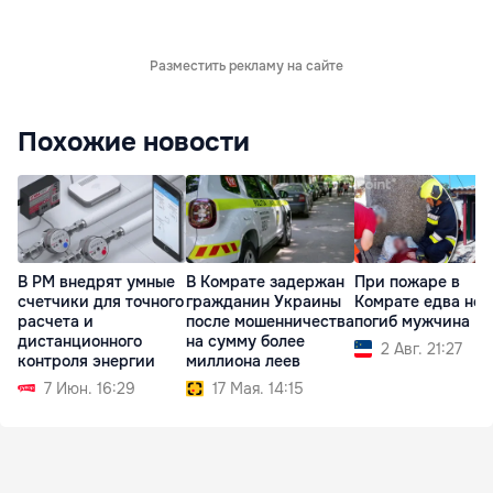
Разместить рекламу на сайте
Похожие новости
В РМ внедрят умные
В Комрате задержан
При пожаре в
счетчики для точного
гражданин Украины
Комрате едва не
расчета и
после мошенничества
погиб мужчина
дистанционного
на сумму более
2 Авг. 21:27
контроля энергии
миллиона леев
7 Июн. 16:29
17 Мая. 14:15