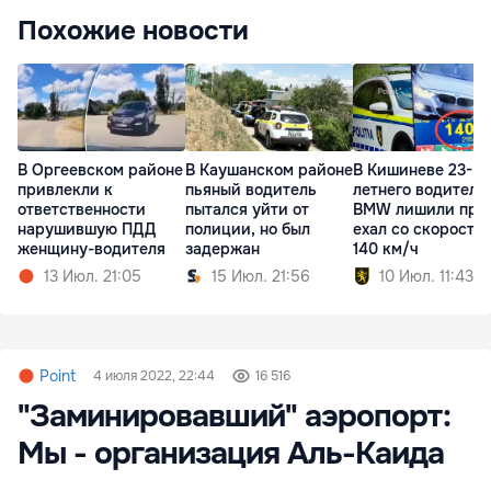
Похожие новости
В Оргеевском районе
В Каушанском районе
В Кишиневе 23-
привлекли к
пьяный водитель
летнего водителя
ответственности
пытался уйти от
BMW лишили прав
нарушившую ПДД
полиции, но был
ехал со скорость
женщину-водителя
задержан
140 км/ч
13 Июл. 21:05
15 Июл. 21:56
10 Июл. 11:43
Point
4 июля 2022, 22:44
16 516
"Заминировавший" аэропорт:
Мы - организация Аль-Каида