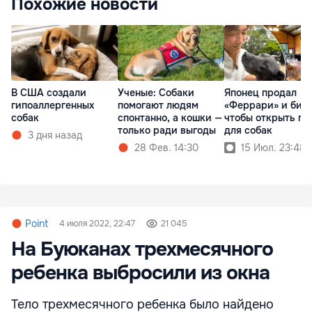
Похожие новости
В США создали
Ученые: Cобаки
Японец продал
гипоаллергенных
помогают людям
«Феррари» и бизн
собак
спонтанно, а кошки —
чтобы открыть п
только ради выгоды
для собак
3 дня назад
28 Фев. 14:30
15 Июл. 23:48
Point
4 июля 2022, 22:47
21 045
На Буюканах трехмесячного
ребенка выбросили из окна
Тело трехмесячного ребенка было найдено