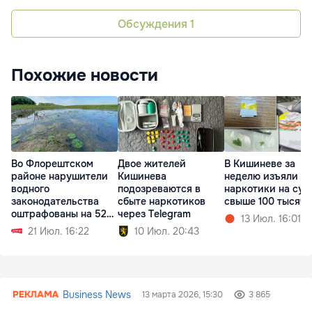
Обсуждения
1
Похожие новости
Во Флорештском
Двое жителей
В Кишиневе за
районе нарушители
Кишинева
неделю изъяли
водного
подозреваются в
наркотики на су
законодательства
сбыте наркотиков
свыше 100 тысяч 
оштрафованы на 52
через Telegram
13 Июл. 16:01
тыс. леев
21 Июл. 16:22
10 Июл. 20:43
Business News
13 марта 2026, 15:30
3 865