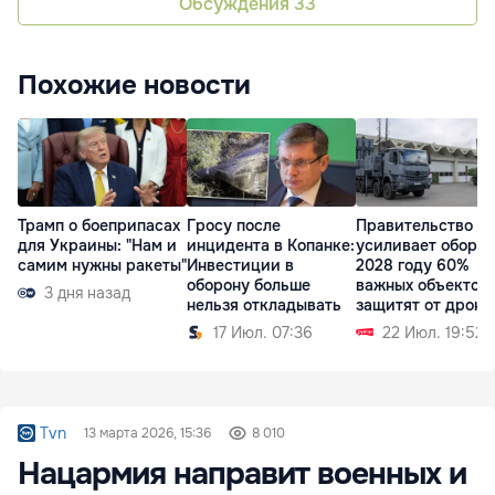
Обсуждения
33
Похожие новости
Трамп о боеприпасах
Гросу после
Правительство
для Украины: "Нам и
инцидента в Копанке:
усиливает оборон
самим нужны ракеты"
Инвестиции в
2028 году 60%
оборону больше
важных объектов
3 дня назад
нельзя откладывать
защитят от дроно
17 Июл. 07:36
22 Июл. 19:52
Tvn
13 марта 2026, 15:36
8 010
Нацармия направит военных и