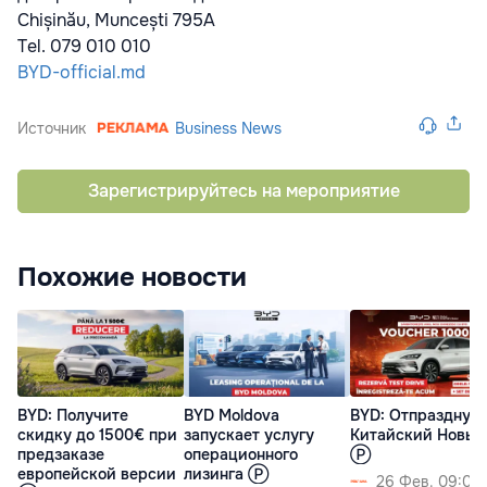
Chișinău, Muncești 795A
Tel. 079 010 010
BYD-official.md
Источник
Business News
Зарегистрируйтесь на мероприятие
Похожие новости
BYD: Получите
BYD Moldova
BYD: Отпразднуй
скидку до 1500€ при
запускает услугу
Китайский Новый
предзаказе
операционного
Ⓟ
европейской версии
лизинга Ⓟ
26 Фев. 09:00