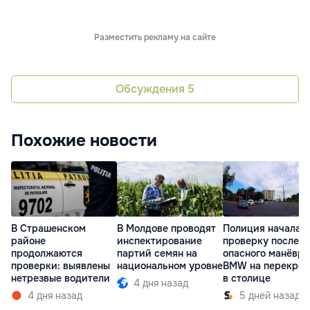
Разместить рекламу на сайте
Обсуждения
5
Похожие новости
В Страшенском
В Молдове проводят
Полиция начала
районе
инспектирование
проверку после
продолжаются
партий семян на
опасного манёвра
проверки: выявлены
национальном уровне
BMW на перекрёс
нетрезвые водители
в столице
4 дня назад
4 дня назад
5 дней назад