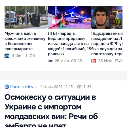
Мужчина взял в
ЛГБТ-парад в
Подозреваемый в
заложники женщину
Берлине прервали
нападении на ЛГБ
в берлинском
из-за наезда авто на
параде в ФРГ уже
супермаркете
людей: 1 погибший, 16
был осужден за
раненых
подготовку терак
11 Июл. 11:00
26 Июл. 09:36
26 Июл. 17:45
Radiomoldova
4 марта 2026, 14:45
4 136
Осмокеску о ситуации в
Украине с импортом
молдавских вин: Речи об
эмбарго не идет