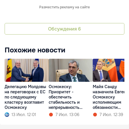
Разместить рекламу на сайте
Обсуждения
6
Похожие новости
Делегацию Молдовы
Осмокеску:
Майя Санду
на переговорах с ЕС
Приоритет -
назначила Евгени
по следующему
обеспечить
Осмокеску
кластеру возглавит
стабильность и
исполняющим
Осмокеску
непрерывность
обязанности
работы
премьер-министр
13 Июл. 12:01
7 Июл. 13:06
7 Июл. 12:39
правительства