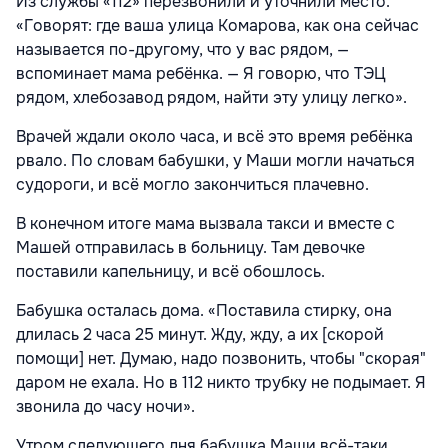
Из службы «112» перезвонили и уточнили место.
«Говорят: где ваша улица Комарова, как она сейчас
называется по-другому, что у вас рядом, —
вспоминает мама ребёнка. — Я говорю, что ТЭЦ
рядом, хлебозавод рядом, найти эту улицу легко».
Врачей ждали около часа, и всё это время ребёнка
рвало. По словам бабушки, у Маши могли начаться
судороги, и всё могло закончиться плачевно.
В конечном итоге мама вызвала такси и вместе с
Машей отправилась в больницу. Там девочке
поставили капельницу, и всё обошлось.
Бабушка осталась дома. «Поставила стирку, она
длилась 2 часа 25 минут. Жду, жду, а их [скорой
помощи] нет. Думаю, надо позвонить, чтобы "скорая"
даром не ехала. Но в 112 никто трубку не подымает. Я
звонила до часу ночи».
Утром следующего дня бабушка Маши всё-таки