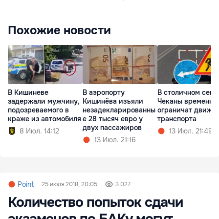
Похожие новости
В Кишиневе
В аэропорту
В столичном сект
задержали мужчину,
Кишинёва изъяли
Чеканы временно
подозреваемого в
незадекларированны
ограничат движе
краже из автомобиля
е 28 тысяч евро у
транспорта
двух пассажиров
8 Июл. 14:12
13 Июл. 21:49
13 Июл. 21:16
Point
25 июля 2018, 20:05
3 027
Количество попыток сдачи