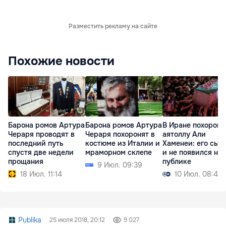
Разместить рекламу на сайте
Похожие новости
Барона ромов Артура
Барона ромов Артура
В Иране похорон
Чераря проводят в
Чераря похоронят в
аятоллу Али
последний путь
костюме из Италии и
Хаменеи: его сын 
спустя две недели
мраморном склепе
и не появился на
прощания
публике
9 Июл. 09:39
18 Июл. 11:14
10 Июл. 08:42
Publika
25 июля 2018, 20:12
9 027