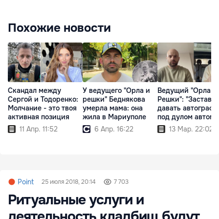
Похожие новости
Скандал между
У ведущего "Орла и
Ведущий "Орла и
Сергой и Тодоренко:
решки" Беднякова
Решки": "Заставл
Молчание - это твоя
умерла мама: она
давать автограф
активная позиция
жила в Мариуполе
под дулом автома
11 Апр. 11:52
6 Апр. 16:22
13 Мар. 22:02
Point
25 июля 2018, 20:14
7 703
Ритуальные услуги и
деятельность кладбищ будут