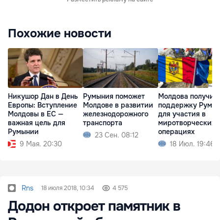
Похожие новости
Никушор Дан в День
Румыния поможет
Молдова получит
Европы: Вступление
Молдове в развитии
поддержку Румы
Молдовы в ЕС —
железнодорожного
для участия в
важная цель для
транспорта
миротворческих
Румынии
операциях
23 Сен. 08:12
9 Мая. 20:30
18 Июл. 19:46
Rns
18 июля 2018, 10:34
4 575
Додон откроет памятник в