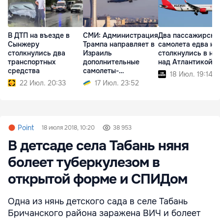
В ДТП на въезде в
СМИ: Администрация
Два пассажирски
Сынжеру
Трампа направляет в
самолета едва не
столкнулись два
Израиль
столкнулись в не
транспортных
дополнительные
над Атлантикой
средства
самолеты-
18 Июл. 19:14
заправщики
22 Июл. 20:33
17 Июл. 23:52
Point
18 июля 2018, 10:20
38 953
В детсаде села Табань няня
болеет туберкулезом в
открытой форме и СПИДом
Одна из нянь детского сада в селе Табань
Бричанского района заражена ВИЧ и болеет