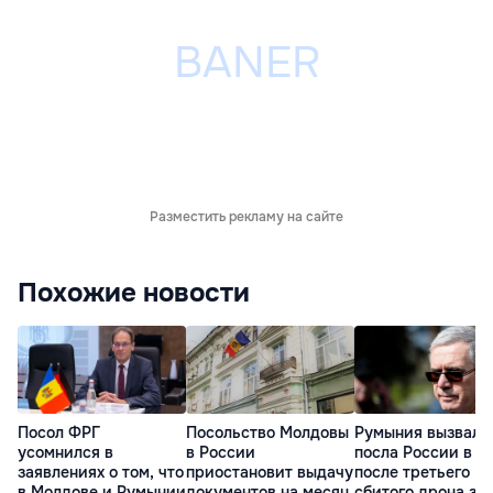
Разместить рекламу на сайте
Похожие новости
Посол ФРГ
Посольство Молдовы
Румыния вызвала
усомнился в
в России
посла России в 
заявлениях о том, что
приостановит выдачу
после третьего
в Молдове и Румынии
документов на месяц
сбитого дрона за