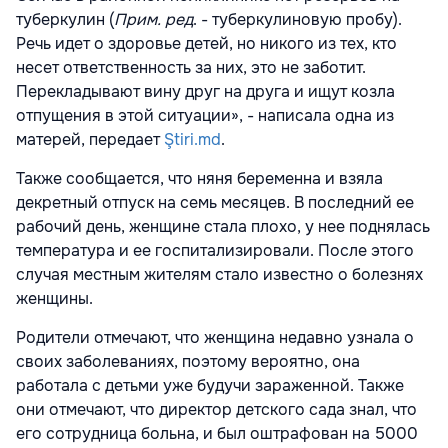
туберкулин (
Прим. ред
. - туберкулиновую пробу).
Речь идет о здоровье детей, но никого из тех, кто
несет ответственность за них, это не заботит.
Перекладывают вину друг на друга и ищут козла
отпущения в этой ситуации», - написала одна из
матерей, передает
Ştiri.md
.
Также сообщается, что няня беременна и взяла
декретный отпуск на семь месяцев.
В последний ее
рабочий день, женщине стала плохо, у нее поднялась
температура и ее госпитализировали. После этого
случая местным жителям стало известно о болезнях
женщины.
Родители отмечают, что женщина недавно узнала о
своих заболеваниях, поэтому вероятно, она
работала с детьми уже будучи зараженной. Также
они отмечают, что
директор детского сада знал, что
его сотрудница больна, и был оштрафован на 5000