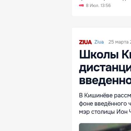
8 Июл. 13:56
25 марта 
Ziua
Школы Ки
дистанци
введенн
В Кишинёве рассм
фоне введённого 
мэр столицы Ион 