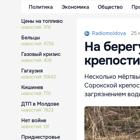
Политика
Экономика
Общество
Пр
Цены на топливо
новостей:
376
25 
Radiomoldova
Бельцы
На берег
новостей:
5726
Газовый кризис
крепости
новостей:
406
Гагаузия
Несколько мёртвы
новостей:
10842
Сорокской крепост
Кишинев
загрязнением вод
новостей:
770
ДТП в Молдове
новостей:
7823
Нет войне
новостей:
131
Приднестровье