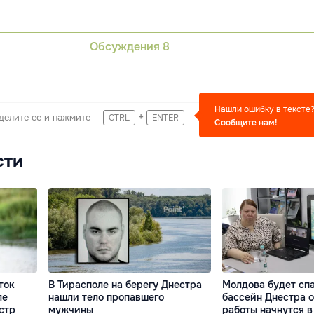
Обсуждения
8
Нашли ошибку в тексте
+
делите ее и нажмите
CTRL
ENTER
Сообщите нам!
сти
ток
В Тирасполе на берегу Днестра
Молдова будет сп
ле
нашли тело пропавшего
бассейн Днестра о
стр
мужчины
работы начнутся в