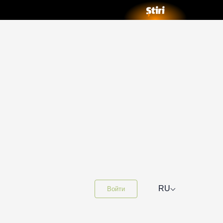
⌵
RU
Войти