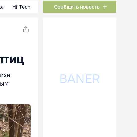
ка
Hi-Tech
Сообщить новость
птиц
лизи
ным