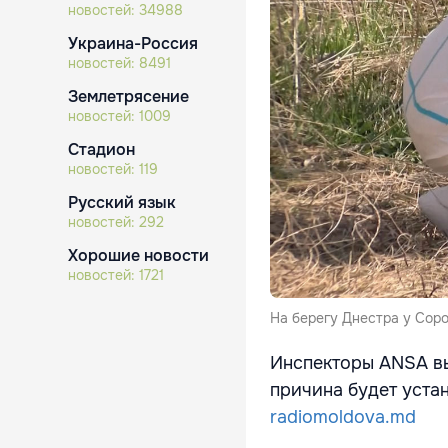
новостей:
34988
Украина-Россия
новостей:
8491
Землетрясение
новостей:
1009
Стадион
новостей:
119
Русский язык
новостей:
292
Хорошие новости
новостей:
1721
На берегу Днестра у Сор
Инспекторы ANSA вы
причина будет уста
radiomoldova.md