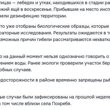
тицах — лебедях и утках, находившихся в стадии р
жий ещё в воскресенье. Прибывшие на место инс
вели дезинфекцию территории.
то уже отобраны биологические образцы, которые
раторные исследования. Результаты ожидаются в 
озможных причин гибели рассматриваются нехватк
то на данный момент нельзя однозначно говорить о
нением воды. Ранее экологи проверили участок бер
обных случаев.
едосторожности в районе временно запрещены ры
ые случаи были зафиксированы на прошлой неделе
в том числе вблизи села
Похребя
.