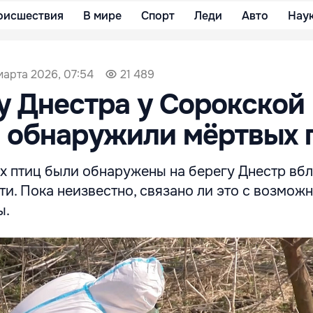
оисшествия
В мире
Спорт
Леди
Авто
Нау
марта 2026, 07:54
21 489
у Днестра у Сорокской
 обнаружили мёртвых 
х птиц были обнаружены на берегу Днестр вб
и. Пока неизвестно, связано ли это с возмож
ы.