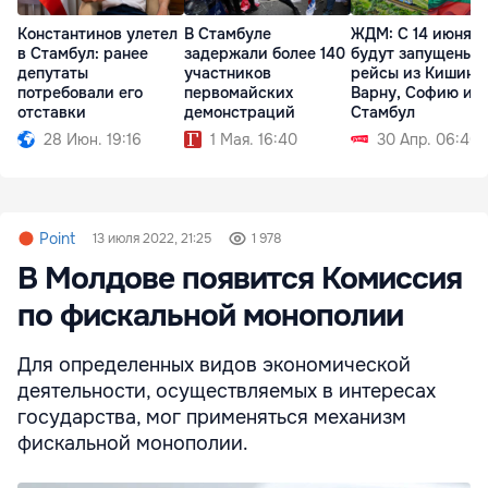
Константинов улетел
В Стамбуле
ЖДМ: С 14 июня
в Стамбул: ранее
задержали более 140
будут запущены
депутаты
участников
рейсы из Кишине
потребовали его
первомайских
Варну, Софию и
отставки
демонстраций
Стамбул
28 Июн. 19:16
1 Мая. 16:40
30 Апр. 06:40
Point
13 июля 2022, 21:25
1 978
В Молдове появится Комиссия
по фискальной монополии
Для определенных видов экономической
деятельности, осуществляемых в интересах
государства, мог применяться механизм
фискальной монополии.