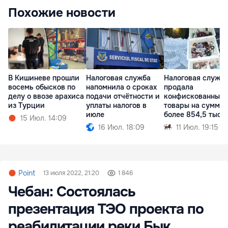
Похожие новости
В Кишиневе прошли
Налоговая служба
Налоговая служб
восемь обысков по
напомнила о сроках
продала
делу о ввозе арахиса
подачи отчётности и
конфискованные
из Турции
уплаты налогов в
товары на сумму
июле
более 854,5 тыся
15 Июл. 14:09
леев
16 Июл. 18:09
11 Июл. 19:15
Point
13 июля 2022, 21:20
1 846
Чебан: Состоялась
презентация ТЭО проекта по
реабилитации реки Бык