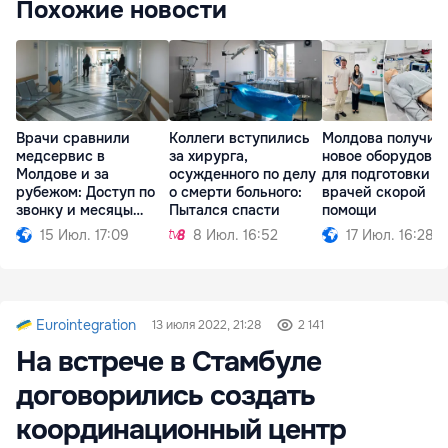
Похожие новости
Врачи сравнили
Коллеги вступились
Молдова получил
медсервис в
за хирурга,
новое оборудова
Молдове и за
осужденного по делу
для подготовки
рубежом: Доступ по
о смерти больного:
врачей скорой
звонку и месяцы
Пытался спасти
помощи
ожидания
15 Июл. 17:09
8 Июл. 16:52
17 Июл. 16:28
Eurointegration
13 июля 2022, 21:28
2 141
На встрече в Стамбуле
договорились создать
координационный центр