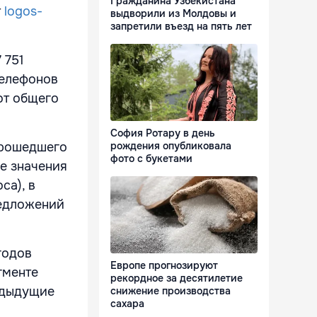
Гражданина Узбекистана
т
logos-
выдворили из Молдовы и
запретили въезд на пять лет
 751
телефонов
от общего
София Ротару в день
прошедшего
рождения опубликовала
фото с букетами
ие значения
са), в
редложений
годов
Европе прогнозируют
гменте
рекордное за десятилетие
едыдущие
снижение производства
сахара