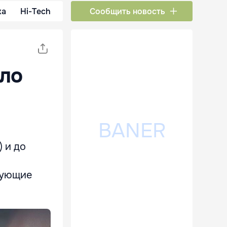
ка
Hi-Tech
Сообщить новость
ыло
) и до
вующие