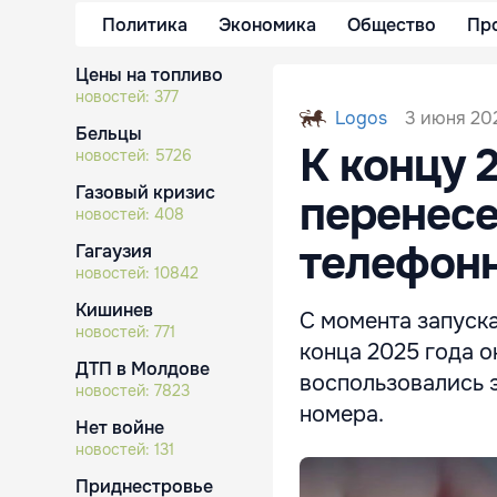
Политика
Экономика
Общество
Пр
Цены на топливо
новостей:
377
3 июня 202
Logos
Бельцы
К концу 
новостей:
5726
Газовый кризис
перенесе
новостей:
408
телефон
Гагаузия
новостей:
10842
Кишинев
С момента запуска
новостей:
771
конца 2025 года о
ДТП в Молдове
воспользовались 
новостей:
7823
номера.
Нет войне
новостей:
131
Приднестровье