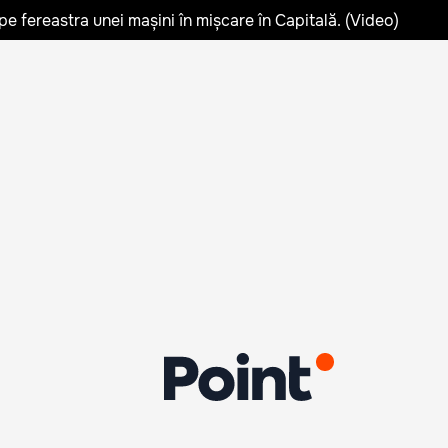
pe fereastra unei mașini în mișcare în Capitală. (Video)