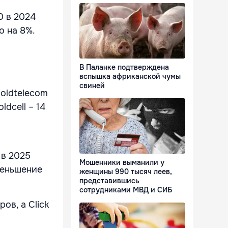
0 в 2024
о на 8%.
В Паланке подтверждена
вспышка африканской чумы
свиней
oldtelecom
dcell – 14
 в 2025
Мошенники выманили у
меньшение
женщины 990 тысяч леев,
представившись
сотрудниками МВД и СИБ
ов, а Click