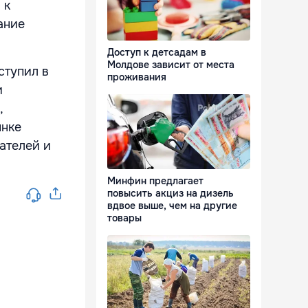
 к
ание
Доступ к детсадам в
Молдове зависит от места
ступил в
проживания
и
,
ынке
ателей и
Минфин предлагает
повысить акциз на дизель
вдвое выше, чем на другие
товары