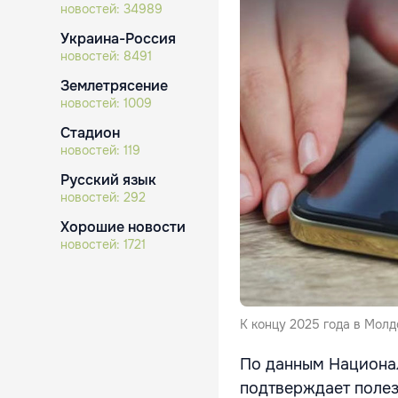
новостей:
34989
Украина-Россия
новостей:
8491
Землетрясение
новостей:
1009
Стадион
новостей:
119
Русский язык
новостей:
292
Хорошие новости
новостей:
1721
К концу 2025 года в Мол
По данным Национал
подтверждает полез