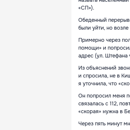
«СП»).
Обеденный перерыв 
были уйти, но возл
Примерно через пол
помощи» и попросил
адрес (ул. Штефана 
Из объяснений звони
и спросила, не в Ки
я уточнила, что «ск
Он попросил меня пе
связалась с 112, п
«скорая» нужна в Бе
Через пять минут мн