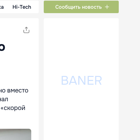
ка
Hi-Tech
Сообщить новость
о
но вместо
нал
 «скорой