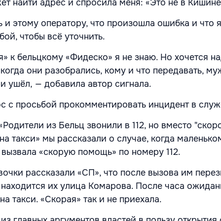
ет найти адрес и спросила меня: «Это не в Кишин
 и этому оператору, что произошла ошибка и что 
бой, чтобы всё уточнить.
» к бельцкому «Фидеско» я не знаю. Но хочется на
 когда они разобрались, кому и что передавать, м
и ушёл, — добавила автор сигнала.
с с просьбой прокомментировать инцидент в служб
«Родители из Бельц звонили в 112, но вместо "скор
на такси» мы рассказали о случае, когда маленько
а вызвала «скорую помощь» по номеру 112.
вочки рассказали «СП», что после вызова им перез
 находится их улица Комарова. После часа ожидан
на такси. «Скорая» так и не приехала.
 из главных аргументов властей в пользу открытия