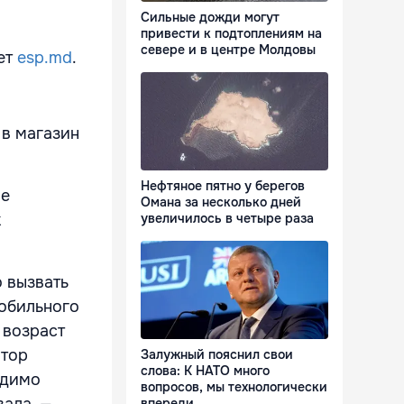
Сильные дожди могут
привести к подтоплениям на
севере и в центре Молдовы
ает
esp.md
.
 в магазин
Нефтяное пятно у берегов
ие
Омана за несколько дней
к
увеличилось в четыре раза
 вызвать
мобильного
 возраст
втор
Залужный пояснил свои
слова: К НАТО много
одимо
вопросов, мы технологически
вала. —
впереди