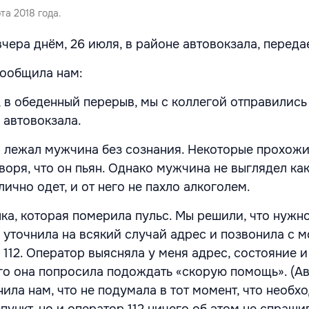
та 2018 года.
чера днём, 26 июля, в районе автовокзала, перед
сообщила нам:
, в обеденный перерыв, мы с коллегой отправились
 автовокзала.
 лежал мужчина без сознания. Некоторые прохож
оря, что он пьян. Однако мужчина не выглядел ка
ично одет, и от него не пахло алкоголем.
а, которая померила пульс. Мы решили, что нужно
 уточнила на всякий случай адрес и позвонила с 
112. Оператор выясняла у меня адрес, состояние и
го она попросила подождать «скорую помощь». (А
ила нам, что не подумала в тот момент, что необх
пункт, но и оператор 112 ничего об этом не спраши