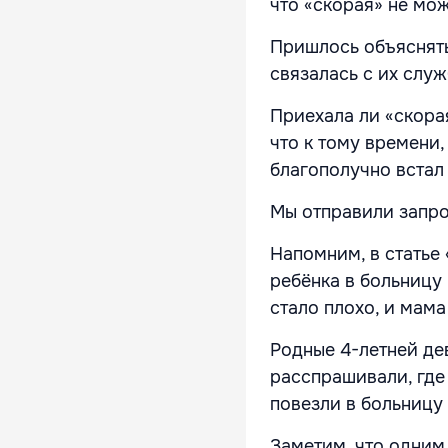
что «скорая» не мож
Пришлось объяснять
связалась с их служ
Приехала ли «скорая
что к тому времени,
благополучно встал 
Мы отправили запро
Напомним, в статье 
ребёнка в больницу 
стало плохо, и мам
Родные 4-летней де
расспрашивали, где
повезли в больницу 
Заметим, что одним