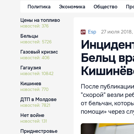
Политика
Экономика
Общество
Пр
Цены на топливо
новостей:
376
27 июля 2018,
Esp
Бельцы
Инцидент
новостей:
5726
Газовый кризис
Бельц вр
новостей:
406
Кишинёв
Гагаузия
новостей:
10842
Кишинев
После публикации 
новостей:
770
"скорой" везли ре
ДТП в Молдове
от бельчан, котор
новостей:
7821
помощи» через слу
Нет войне
новостей:
131
Приднестровье