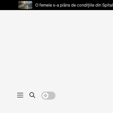
O femeie s-a plâns de condițiile din Spita