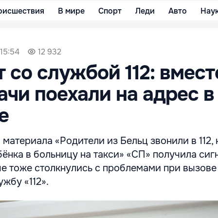
оисшествия
В мире
Спорт
Леди
Авто
Нау
 15:54
12 932
 со службой 112: вмест
ачи поехали на адрес в
е
материала «Родители из Бельц звонили в 112, 
бёнка в больницу на такси» «СП» получила сиг
ые тоже столкнулись с проблемами при вызове
жбу «112».