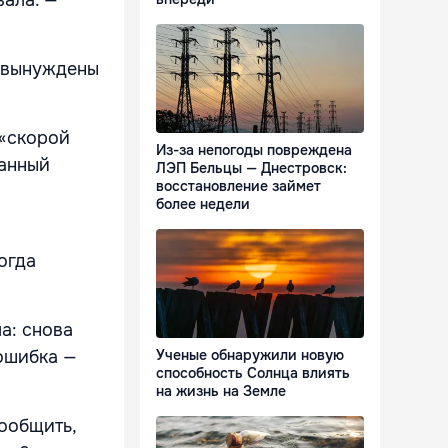
й вынуждены
 «скорой
Из-за непогоды повреждена
занный
ЛЭП Бельцы — Днестровск:
восстановление займет
более недели
огда
ла: снова
 ошибка —
Ученые обнаружили новую
способность Солнца влиять
на жизнь на Земле
сообщить,