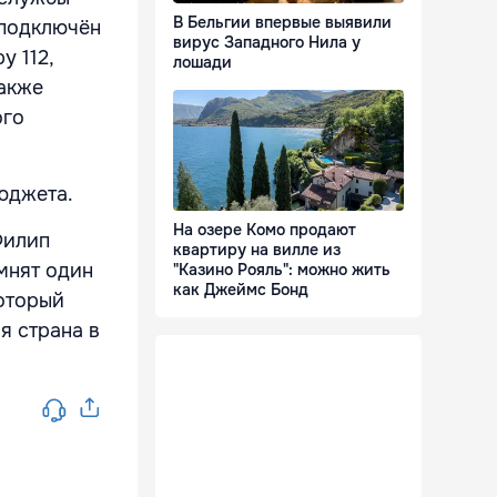
В Бельгии впервые выявили
 подключён
вирус Западного Нила у
у 112,
лошади
также
ого
бюджета.
На озере Комо продают
Филип
квартиру на вилле из
мнят один
"Казино Рояль": можно жить
как Джеймс Бонд
который
я страна в