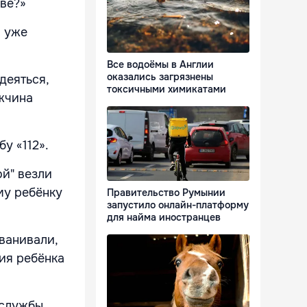
еве?»
я уже
Все водоёмы в Англии
оказались загрязнены
деяться,
токсичными химикатами
ужчина
у «112».
ой" везли
му ребёнку
Правительство Румынии
запустило онлайн-платформу
для найма иностранцев
ванивали,
ия ребёнка
 службы