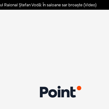
lul Raional Ștefan Vodă: În saloane sar broaște (Video)