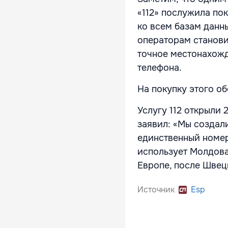
«112» послужила по
ко всем базам данны
операторам станови
точное местонахожд
телефона.
На покупку этого об
Услугу 112 открыли
заявил: «Мы создали
единственный номер
использует Молдова 
Европе, после Швеци
Источник
Esp