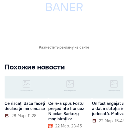
Разместить рекламу на сайте
Похожие новости
Ce riscați dacă faceți
Ce le-a spus Fostul
Un fost angajat al 
declarații mincinoase
președinte francez
a dat instituția în
Nicolas Sarkozy
judecată. Motivul
28 Мар. 11:28
magistraților
22 Мар. 15:45
22 Мар. 23:45