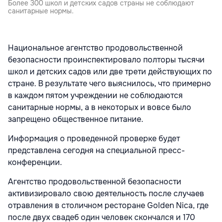
Более 300 школ и детских садов страны не соблюдают
санитарные нормы.
Национальное агентство продовольственной
безопасности проинспектировало полторы тысячи
школ и детских садов или две трети действующих по
стране. В результате чего выяснилось, что примерно
в каждом пятом учреждении не соблюдаются
санитарные нормы, а в некоторых и вовсе было
запрещено общественное питание.
Информация о проведенной проверке будет
представлена сегодня на специальной пресс-
конференции.
Агентство продовольственной безопасности
активизировало свою деятельность после случаев
отравления в столичном ресторане Golden Nica, где
после двух свадеб один человек скончался и 170