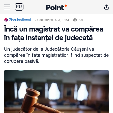
RU
Ziarulnational
24 сентября 2013, 10:53
701
Încă un magistrat va compărea
în fața instanței de judecată
Un judecător de la Judecătoria Căușeni va
compărea în fața magistraților, fiind suspectat de
corupere pasivă.