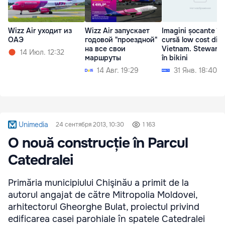
Wizz Air уходит из
Wizz Air запускает
Imagini șocante înt
ОАЭ
годовой "проездной"
cursă low cost din
на все свои
Vietnam. Steward
14 Июл. 12:32
маршруты
în bikini
14 Авг. 19:29
31 Янв. 18:40
Unimedia
24 сентября 2013, 10:30
1 163
O nouă construcție în Parcul
Catedralei
Primăria municipiului Chişinău a primit de la
autorul angajat de către Mitropolia Moldovei,
arhitectorul Gheorghe Bulat, proiectul privind
edificarea casei parohiale în spatele Catedralei