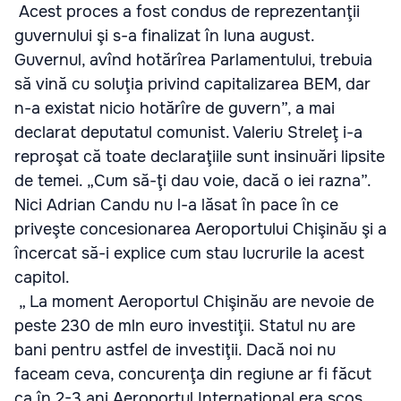
Acest proces a fost condus de reprezentanţii
guvernului şi s-a finalizat în luna august.
Guvernul, avînd hotărîrea Parlamentului, trebuia
să vină cu soluţia privind capitalizarea BEM, dar
n-a existat nicio hotărîre de guvern”, a mai
declarat deputatul comunist. Valeriu Streleţ i-a
reproşat că toate declaraţiile sunt insinuări lipsite
de temei. „Cum să-ţi dau voie, dacă o iei razna”.
Nici Adrian Candu nu l-a lăsat în pace în ce
priveşte concesionarea Aeroportului Chişinău şi a
încercat să-i explice cum stau lucrurile la acest
capitol.
„ La moment Aeroportul Chişinău are nevoie de
peste 230 de mln euro investiţii. Statul nu are
bani pentru astfel de investiţii. Dacă noi nu
faceam ceva, concurenţa din regiune ar fi făcut
ca în 2-3 ani Aeroportul Internaţional era scos