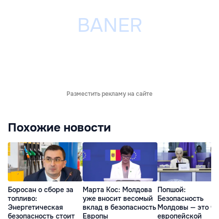
Разместить рекламу на сайте
Похожие новости
Боросан о сборе за
Марта Кос: Молдова
Попшой:
топливо:
уже вносит весомый
Безопасность
Энергетическая
вклад в безопасность
Молдовы — это ча
безопасность стоит
Европы
европейской