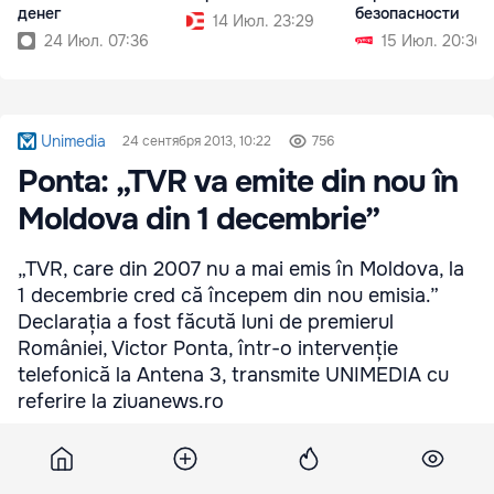
денег
безопасности
14 Июл. 23:29
24 Июл. 07:36
15 Июл. 20:36
Unimedia
24 сентября 2013, 10:22
756
Ponta: „TVR va emite din nou în
Moldova din 1 decembrie”
„TVR, care din 2007 nu a mai emis în Moldova, la
1 decembrie cred că începem din nou emisia.”
Declarația a fost făcută luni de premierul
României, Victor Ponta, într-o intervenție
telefonică la Antena 3, transmite UNIMEDIA cu
referire la ziuanews.ro