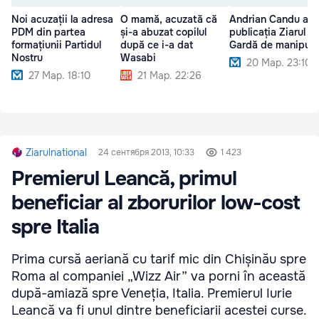
Noi acuzații la adresa
O mamă, acuzată că
Andrian Candu ac
PDM din partea
și-a abuzat copilul
publicația Ziarul d
formațiunii Partidul
după ce i-a dat
Gardă de manipula
Nostru
Wasabi
20 Мар. 23:10
27 Мар. 18:10
21 Мар. 22:26
Ziarulnational
24 сентября 2013, 10:33
1 423
Premierul Leancă, primul
beneficiar al zborurilor low-cost
spre Italia
Prima cursă aeriană cu tarif mic din Chișinău spre
Roma al companiei „Wizz Air” va porni în această
după-amiază spre Veneția, Italia. Premierul Iurie
Leancă va fi unul dintre beneficiarii acestei curse.