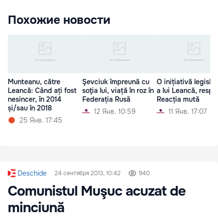
Похожие новости
Munteanu, către
Şevciuk împreună cu
O inițiativă legislat
Leancă: Când ați fost
soţia lui, viață în roz în
a lui Leancă, respi
nesincer, în 2014
Federația Rusă
Reacția mută
și/sau în 2018
12 Янв. 10:59
11 Янв. 17:07
25 Янв. 17:45
Deschide
24 сентября 2013, 10:42
940
Comunistul Muşuc acuzat de
minciună