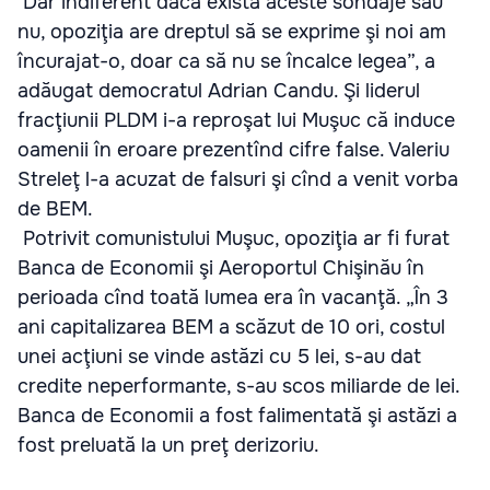
Dar indiferent dacă există aceste sondaje sau
nu, opoziţia are dreptul să se exprime şi noi am
încurajat-o, doar ca să nu se încalce legea”, a
adăugat democratul Adrian Candu. Şi liderul
fracţiunii PLDM i-a reproşat lui Muşuc că induce
oamenii în eroare prezentînd cifre false. Valeriu
Streleţ l-a acuzat de falsuri şi cînd a venit vorba
de BEM.
Potrivit comunistului Muşuc, opoziţia ar fi furat
Banca de Economii şi Aeroportul Chişinău în
perioada cînd toată lumea era în vacanţă. „În 3
ani capitalizarea BEM a scăzut de 10 ori, costul
unei acţiuni se vinde astăzi cu 5 lei, s-au dat
credite neperformante, s-au scos miliarde de lei.
Banca de Economii a fost falimentată şi astăzi a
fost preluată la un preţ derizoriu.