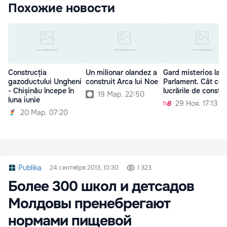
Похожие новости
Construcția
Un milionar olandez a
Gard misterios la
gazoductului Ungheni
construit Arca lui Noe
Parlament. Cât cos
- Chișinău începe în
lucrările de constru
19 Мар. 22:50
luna iunie
29 Ноя. 17:13
20 Мар. 07:20
Publika
24 сентября 2013, 10:30
1 323
Более 300 школ и детсадов
Молдовы пренебрегают
нормами пищевой