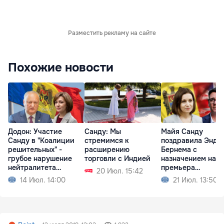
Разместить рекламу на сайте
Похожие новости
Додон: Участие
Санду: Мы
Майя Санду
Санду в "Коалиции
стремимся к
поздравила Энди
решительных" -
расширению
Бернема с
грубое нарушение
торговли с Индией
назначением на п
нейтралитета
премьера
20 Июл. 15:42
Молдовы
Великобритании
14 Июл. 14:00
21 Июл. 13:50