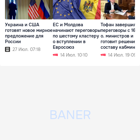
Украина и США
ЕС и Молдова
Тофан завершил
готовят новое мирное
начинают переговоры
переговоры с 16-ю
предложение для
по шестому кластеру
о. министров и
России
о вступлении в
готовит решения 
Евросоюз
составу кабмина
27 Июл. 07:18
14 Июл. 10:10
14 Июл. 19:09