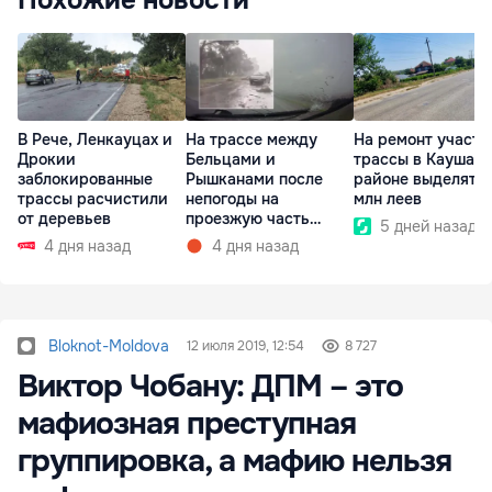
Похожие новости
В Рече, Ленкауцах и
На трассе между
На ремонт участк
Дрокии
Бельцами и
трассы в Каушан
заблокированные
Рышканами после
районе выделят 17
трассы расчистили
непогоды на
млн леев
от деревьев
проезжую часть
5 дней назад
упали деревья
4 дня назад
4 дня назад
Bloknot-Moldova
12 июля 2019, 12:54
8 727
Виктор Чобану: ДПМ – это
мафиозная преступная
группировка, а мафию нельзя