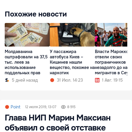
Похожие новости
Молдаванина
У пассажира
Власти Марокко
оштрафовали на 37,5
автобуса Киев –
отвели своих
тыс. леев за
Кишинев нашли
пограничников
использование
вещество, похожее на
незадолго до нап
поддельных прав
наркотик
мигрантов в Сеут
5 дней назад
31 Июл. 14:23
1 Авг. 19:15
Point
12 июля 2019, 13:07
8 915
Глава НИП Марин Максиан
объявил о своей отставке