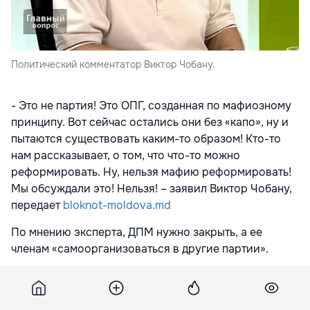
Политический комментатор Виктор Чобану.
- Это не партия! Это ОПГ, созданная по мафиозному
принципу. Вот сейчас остались они без «капо», ну и
пытаются существовать каким-то образом! Кто-то
нам рассказывает, о том, что что-то можно
реформировать. Ну, нельзя мафию реформировать!
Мы обсуждали это! Нельзя! – заявил Виктор Чобану,
передает
bloknot-moldova.md
По мнению эксперта, ДПМ нужно закрыть, а ее
членам «самоорганизоваться в другие партии».
- Надо, опять же, или закрыть эту партию. Да, я
согласен, что где-то в территориях есть нормальные
люди. Пусть они самоорганизуются в другие партии.