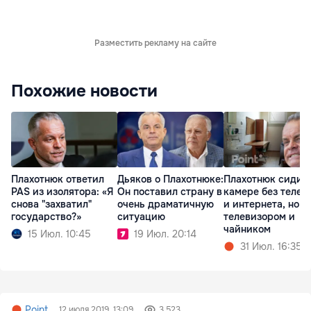
Разместить рекламу на сайте
Похожие новости
Плахотнюк ответил
Дьяков о Плахотнюке:
Плахотнюк сидит 
PAS из изолятора: «Я
Он поставил страну в
камере без телеф
снова "захватил"
очень драматичную
и интернета, но с
государство?»
ситуацию
телевизором и
чайником
15 Июл. 10:45
19 Июл. 20:14
31 Июл. 16:35
Point
12 июля 2019, 13:09
3 523