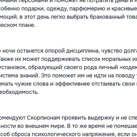
имыми персонами и поможет не потратить деньги 
собенно подарки, одежду, парфюмерию и красивые
моций, в этот день легко выбрать бракованный тов
ческом плане.
о ночи останется опорой дисциплина, чувство долг
Также их может поддерживать список моральных и
становок, образующий своего рода личный «кодек
истема знаний. Это поможет им не идти на поводу 
мать чужие слова и эффективнее отстаивать свои 
необходимость.
омендуют Скорпионам проявить выдержку и не сп
ности во внешнем мире. В то же время не помешае
особ сброса психологического напряжения, если о