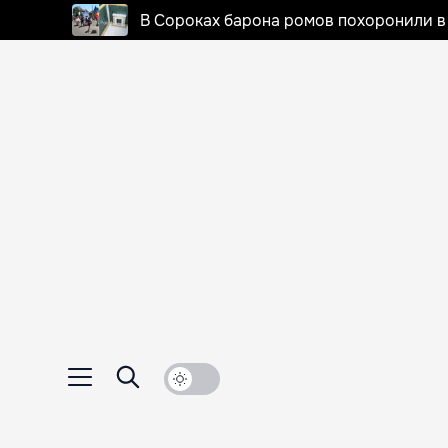
В Сороках барона ромов похоронили в