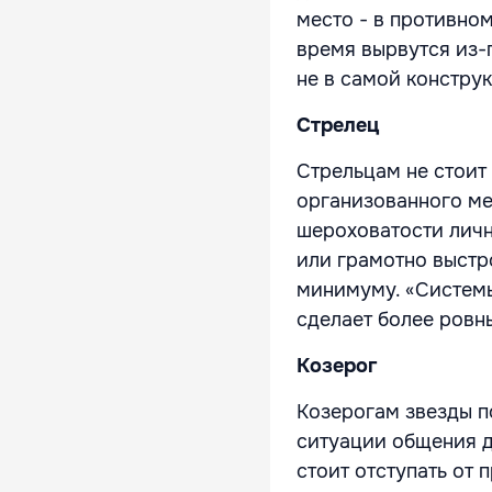
место - в противно
время вырвутся из-
не в самой констру
Стрелец
Стрельцам не стоит
организованного ме
шероховатости лич
или грамотно выстр
минимуму. «Системы
сделает более ровн
Козерог
Козерогам звезды п
ситуации общения д
стоит отступать от