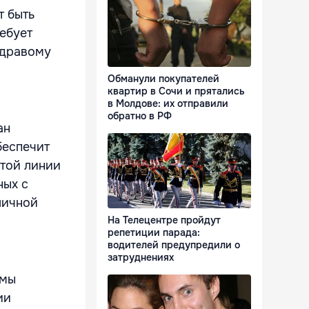
т быть
ребует
здравому
Обманули покупателей
квартир в Сочи и прятались
в Молдове: их отправили
обратно в РФ
ан
беспечит
этой линии
ных с
личной
На Телецентре пройдут
репетиции парада:
водителей предупредили о
затруднениях
рмы
ии