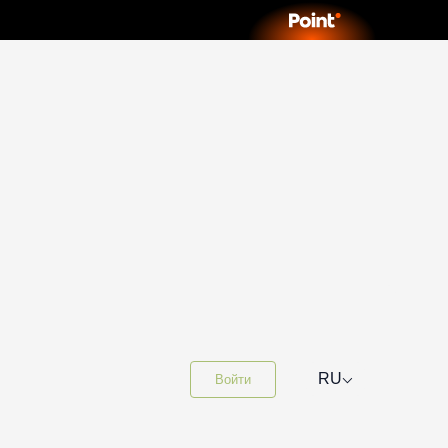
⌵
RU
Войти