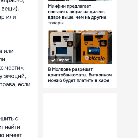
напрасно,
Минфин предлагает
 вещи):
повысить акциз на дизель
ар или
вдвое выше, чем на другие
товары
а или
ли
Опрос
с чести»,
В Молдове разрешат
криптобанкоматы, биткоином
у эмоций,
можно будет платить в кафе
права, если
ешить с
т найти
но имеет