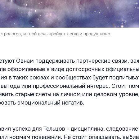
трологов, и твой день пройдет легко и продуктивно.
етуют Овнам поддерживать партнерские связи, ва
сле оформленные в виде долгосрочных официальн
ия в таких союзах и сообществах будет подпитыва
 выгода или профессиональный интерес. Стоит пом
ивить старые счеты на личном или деловом уровне,
зовать эмоциональный негатив.
авил успеха для Тельцов - дисциплина, следование
или нормам поведения. Не стоит опаздывать, выбив