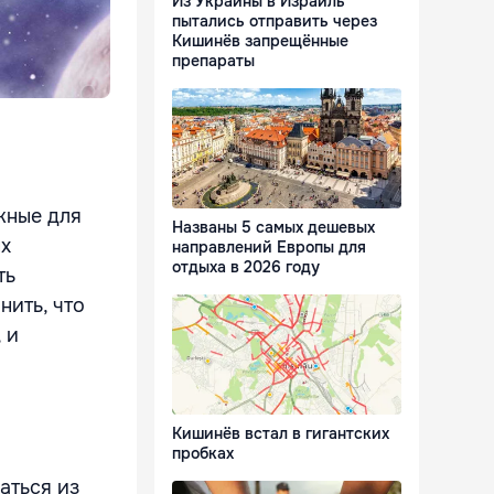
Из Украины в Израиль
пытались отправить через
Кишинёв запрещённые
препараты
жные для
Названы 5 самых дешевых
ых
направлений Европы для
отдыха в 2026 году
ть
нить, что
 и
Кишинёв встал в гигантских
пробках
аться из