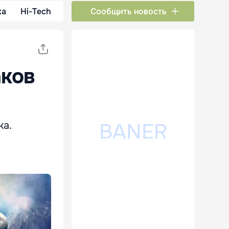
ка
Hi-Tech
Сообщить новость
аков
ка.