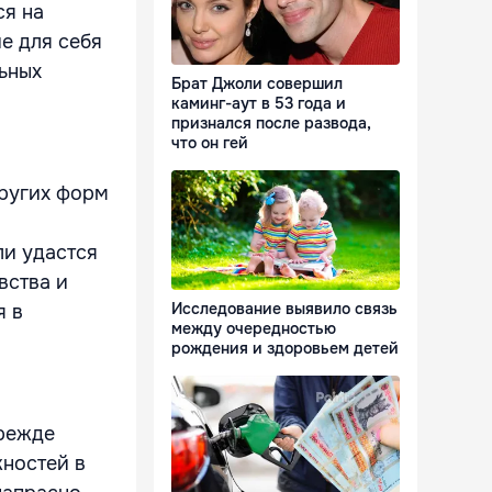
ся на
е для себя
ьных
Брат Джоли совершил
каминг-аут в 53 года и
признался после развода,
что он гей
других форм
ли удастся
вства и
Исследование выявило связь
я в
между очередностью
рождения и здоровьем детей
прежде
жностей в