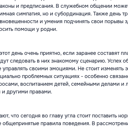
законы и предписания. В служебном общении може
имная симпатия, но и субординация. Также день т
вновешенности и умения подчинять свои порывы 
росить помощи у родни.
тот день очень приятно, если заранее составят пл
дут следовать в них знакомому сценарию. Успех о
е управлять своими эмоциями. Не стоит изменять 
нциально проблемных ситуациях - особенно связан
осами, воспитанием детей, семейными делами и 
 и другими правами.
ют, что сегодня во главу угла стоит поставить но
 общепринятые правила поведения. В рассмотрен