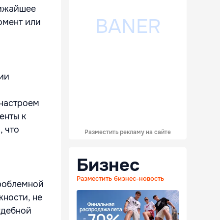
лижайшее
омент или
нии
 настроем
енты к
, что
Разместить рекламу на сайте
Бизнес
Разместить бизнес-новость
проблемной
ности, не
удебной