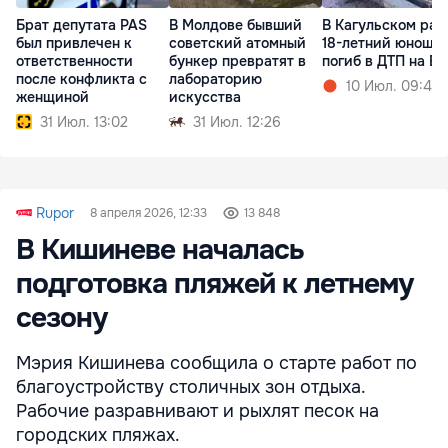
Брат депутата PAS
В Молдове бывший
В Кагульском рай
был привлечен к
советский атомный
18-летний юноша
ответственности
бункер превратят в
погиб в ДТП на 
после конфликта с
лабораторию
10 Июл. 09:44
женщиной
искусства
31 Июл. 13:02
31 Июл. 12:26
Rupor
8 апреля 2026, 12:33
13 848
В Кишиневе началась
подготовка пляжей к летнему
сезону
Мэрия Кишинева сообщила о старте работ по
благоустройству столичных зон отдыха.
Рабочие разравнивают и рыхлят песок на
городских пляжах.