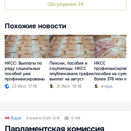
Обсуждения
39
Похожие новости
НКСС: Выплаты по
Пенсии, пособия и
НКСС
ряду социальных
соцпомощь: НКСС
профинансирова
пособий уже
опубликовала график
пособия на сумму
профинансированы
выплат на август
более 378 млн ле
23 Июл. 17:18
31 Июл. 19:18
вчера
Rupor
8 апреля 2026, 12:16
15 148
Парламентская комиссия