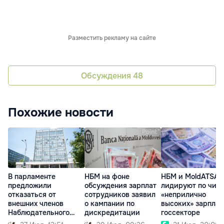
Разместить рекламу на сайте
Обсуждения
48
Похожие новости
В парламенте
НБМ на фоне
НБМ и MoldATSA
предложили
обсуждения зарплат
лидируют по чис
отказаться от
сотрудников заявил
«неприлично
внешних членов
о кампании по
высоких» зарплат
Наблюдательного
дискредитации
госсекторе
совета НБМ