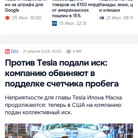
из-за штрафа для
товаров на €150 млрд
Канады: вино, це
Google
от американских
и клюшки
пошлин в 15%
25 Июл. 10:00
21 Июл. 08:11
15 Июл. 22:31
Bild
21 апреля 2025, 14:00
9 166
Против Tesla подали иск:
компанию обвиняют в
подделке счетчика пробега
Неприятности для главы Tesla Илона Маска
продолжаются: теперь в США на компанию
подан коллективный иск.