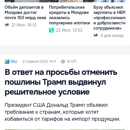
Объём депозитов в
Потребительские
Бузу объяснил
Молдове достиг
кредиты в Молдове
зарплаты в НБМ
почти 150 млрд леев
оказались
«профессионали
популярнее ипотеки
и добросовестно
21 Июл. 16:13
сотрудников»
22 Июл. 13:52
4 дня назад
Rbc
21 апреля 2025, 14:11
10 071
В ответ на просьбы отменить
пошлины Трамп выдвинул
решительное условие
Президент США Дональд Трамп объявил
требование к странам, которые хотят
избавиться от тарифов на импорт продукции.