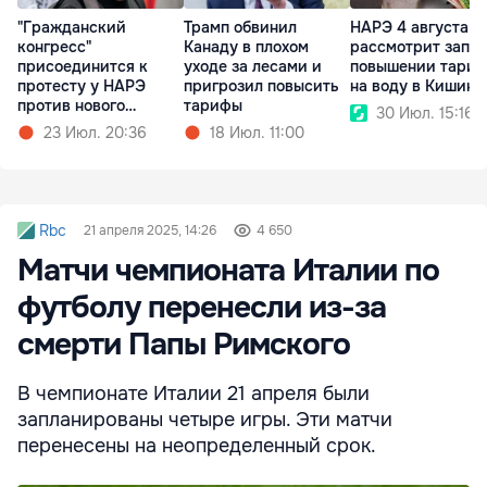
"Гражданский
Трамп обвинил
НАРЭ 4 августа
конгресс"
Канаду в плохом
рассмотрит запро
присоединится к
уходе за лесами и
повышении тари
протесту у НАРЭ
пригрозил повысить
на воду в Кишине
против нового
тарифы
30 Июл. 15:16
тарифного шока
23 Июл. 20:36
18 Июл. 11:00
Rbc
21 апреля 2025, 14:26
4 650
Матчи чемпионата Италии по
футболу перенесли из-за
смерти Папы Римского
В чемпионате Италии 21 апреля были
запланированы четыре игры. Эти матчи
перенесены на неопределенный срок.