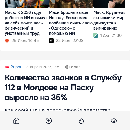
Маск: К 2036 году
Маск бросил вызов
Маск: Крупнейши
роботы и ИИ возьмут
Нолану: бизнесмен
экономики мира
на себя почти весь
пообещал снять свою
движутся к
физический и
«Одиссею» с
вымиранию
умственный труд
помощью ИИ
1 Авг. 21:30
25 Июл. 14:45
22 Июл. 22:08
Rupor
21 апреля 2025, 13:51
6 963
Количество звонков в Службу
112 в Молдове на Пасху
выросло на 35%
Как сообщили в пресс-службе ведомства,
всего за восемь часов операторы приняли
1060 звонков — это примерно на 35% больше,