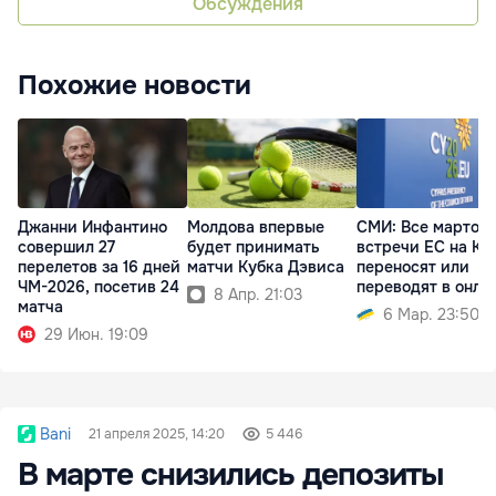
Обсуждения
Похожие новости
Джанни Инфантино
Молдова впервые
СМИ: Все мартов
совершил 27
будет принимать
встречи ЕС на Ки
перелетов за 16 дней
матчи Кубка Дэвиса
переносят или
ЧМ-2026, посетив 24
переводят в онла
8 Апр. 21:03
матча
6 Мар. 23:50
29 Июн. 19:09
Bani
21 апреля 2025, 14:20
5 446
В марте снизились депозиты