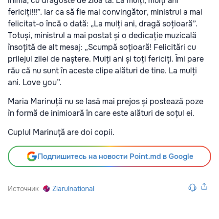
inimă, cu dragoste de ziua ta. La mulți, mulți ani
fericiți!!!”. Iar ca să fie mai convingător, ministrul a mai
felicitat-o încă o dată: „La mulți ani, dragă soțioară”.
Totuși, ministrul a mai postat și o dedicație muzicală
însoțită de alt mesaj: „Scumpă soțioară! Felicitări cu
prilejul zilei de naștere. Mulți ani și toți fericiți. Îmi pare
rău că nu sunt în aceste clipe alături de tine. La mulți
ani. Love you”.
Maria Marinuță nu se lasă mai prejos și postează poze
în formă de inimioară în care este alături de soțul ei.
Cuplul Marinuță are doi copii.
Подпишитесь на новости Point.md в Google
Источник
Ziarulnational