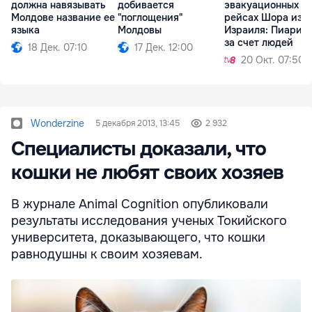
должна навязывать
добивается
эвакуационных
Молдове название ее
"поглощения"
рейсах Шора из
языка
Молдовы
Израиля: Пиарит
за счет людей
18 Дек. 07:10
17 Дек. 12:00
20 Окт. 07:50
Wonderzine
5 декабря 2013, 13:45
2 932
Специалисты доказали, что
кошки не любят своих хозяев
В журнале Animal Cognition опубликовали
результаты исследования ученых Токийского
университета, доказывающего, что кошки
равнодушны к своим хозяевам.