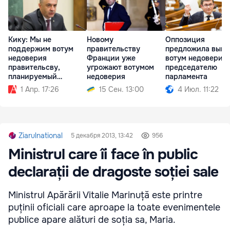
Кику: Мы не
Новому
Оппозиция
поддержим вотум
правительству
предложила выне
недоверия
Франции уже
вотум недоверия
правительсву,
угрожают вотумом
председателю
планируемый
недоверия
парламента
социалистами
1 Апр. 17:26
15 Сен. 13:00
4 Июл. 11:22
Ziarulnational
5 декабря 2013, 13:42
956
Ministrul care îi face în public
declarații de dragoste soției sale
Ministrul Apărării Vitalie Marinuță este printre
puținii oficiali care aproape la toate evenimentele
publice apare alături de soția sa, Maria.