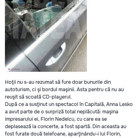
Hoţii nu s-au rezumat să fure doar bunurile din
autoturism, ci şi bordul maşinii. Asta pentru că nu au
reuşit să scoată CD-playerul.
După ce a susţinut un spectacol în Capitală, Anna Lesko
a avut parte de o surpriză total neplăcută: maşina
impresarului ei, Florin Nedelcu, cu care ea se
deplasează la concerte, a fost spartă. Din aceasta au
fost furate două telefoane, aparţinându-i lui Florin,