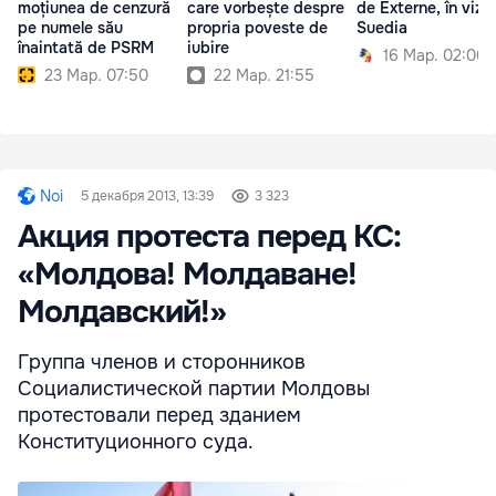
moțiunea de cenzură
care vorbește despre
de Externe, în vizit
pe numele său
propria poveste de
Suedia
înaintată de PSRM
iubire
16 Мар. 02:00
23 Мар. 07:50
22 Мар. 21:55
Noi
5 декабря 2013, 13:39
3 323
Акция протеста перед КС:
«Молдова! Молдаване!
Молдавский!»
Группа членов и сторонников
Социалистической партии Молдовы
протестовали перед зданием
Конституционного суда.