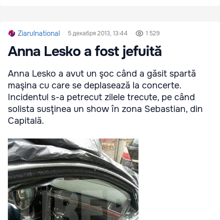
Ziarulnational
5 декабря 2013, 13:44
1 529
Anna Lesko a fost jefuită
Anna Lesko a avut un şoc când a găsit spartă
maşina cu care se deplasează la concerte.
Incidentul s-a petrecut zilele trecute, pe când
solista susţinea un show în zona Sebastian, din
Capitală.