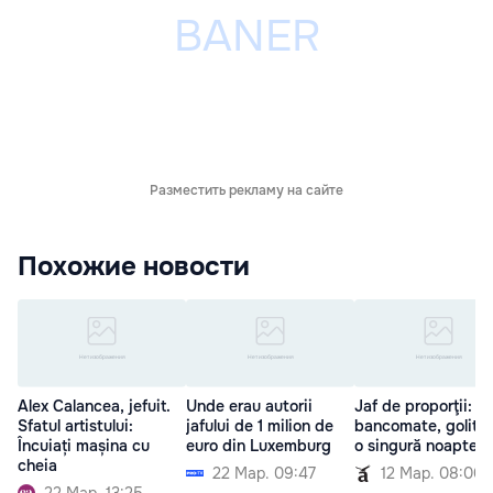
Разместить рекламу на сайте
Похожие новости
Alex Calancea, jefuit.
Unde erau autorii
Jaf de proporţii: 3
Sfatul artistului:
jafului de 1 milion de
bancomate, golite î
Încuiați mașina cu
euro din Luxemburg
o singură noapte
cheia
22 Мар. 09:47
12 Мар. 08:00