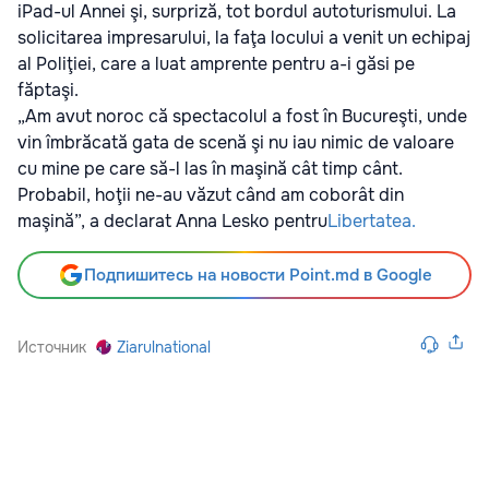
iPad-ul Annei şi, surpriză, tot bordul autoturismului. La
solicitarea impresarului, la faţa locului a venit un echipaj
al Poliţiei, care a luat amprente pentru a-i găsi pe
făptaşi.
„Am avut noroc că spectacolul a fost în Bucureşti, unde
vin îmbrăcată gata de scenă şi nu iau nimic de valoare
cu mine pe care să-l las în maşină cât timp cânt.
Probabil, hoţii ne-au văzut când am coborât din
maşină”, a declarat Anna Lesko pentru
Libertatea.
Подпишитесь на новости Point.md в Google
Источник
Ziarulnational