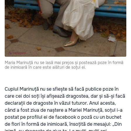
Maria Marinuță nu se lasă mai prejos și postează poze în formă
de inimioară în care este alături de soțul ei.
Cuplul Marinuță nu se sfiește să facă publice poze în
care cei doi soți își afișează dragostea, dar și să-și facă
declarații de dragoste în văzul tuturor. Anul acesta,
când a fost ziua de naștere a Mariei Marinuță, soțul i-a
postat pe profilul ei de facebook o poză cu un buchet
de flori în formă de inimioară, însoțită de mesajul: „Din