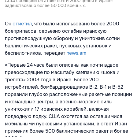
США сообщили об атаке почти 2000 целей в Иране:
задействовано более 50 000 военных.
Он
отметил
, что было использовано более 2000
боеприпасов, серьезно ослабив иранскую
противовоздушную оборону и уничтожив сотни
баллистических ракет, пусковых установок и
беспилотников, передает
news.am
«Первые 24 часа были описаны как почти вдвое
превосходящие по масштабу кампанию «шока и
трепета» 2003 года в Ираке. Более 200
истребителей, бомбардировщиков B-2, B-1 и B-52
поразили глубоко расположенные ракетные позиции
и командные центры, а военно-морские силы
уничтожили 17 иранских кораблей, включая
подводную лодку. США охотятся за оставшимися
мобильными пусковыми установками, в ответ Иран
применил более 500 баллистических ракет и более