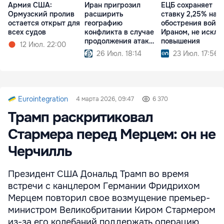
Армия США:
Иран пригрозил
ЕЦБ сохраняет
Ормузский пролив
расширить
ставку 2,25% на 
остается открыт для
географию
обострения войны
всех судов
конфликта в случае
Ираном, не исклю
продолжения атак
повышения
12 Июл. 22:00
США
26 Июл. 18:14
23 Июл. 17:56
Eurointegration
4 марта 2026, 09:47
6 370
Трамп раскритиковал
Стармера перед Мерцем: он не
Черчилль
Президент США Дональд Трамп во время
встречи с канцлером Германии Фридрихом
Мерцем повторил свое возмущение премьер-
министром Великобритании Киром Стармером
из-за его колебаний поддержать операцию