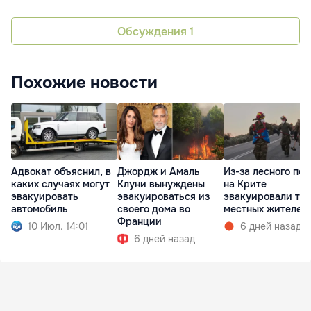
Обсуждения
1
Похожие новости
Адвокат объяснил, в
Джордж и Амаль
Из-за лесного по
каких случаях могут
Клуни вынуждены
на Крите
эвакуировать
эвакуироваться из
эвакуировали ты
автомобиль
своего дома во
местных жителей
Франции
10 Июл. 14:01
6 дней назад
6 дней назад