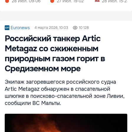
28 Июл. 09:06
27 Июл. 19:02
28 Июл. 15:23
Euronews
4 марта 2026, 10:03
10 128
Российский танкер Artic
Metagaz со сжиженным
природным газом горит в
Средиземном море
Экипаж загоревшегося российского судна
Artic Metagaz обнаружен в спасательной
шлюпке в поисково-спасательной зоне Ливии,
сообщили ВС Мальты.