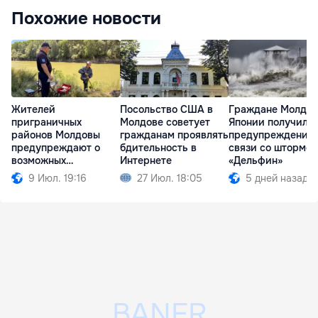
Похожие новости
Жителей
Посольство США в
Граждане Молдов
приграничных
Молдове советует
Японии получили
районов Молдовы
гражданам проявлять
предупреждение 
предупреждают о
бдительность в
связи со штормо
возможных
Интернете
«Дельфин»
ситуациях риска
9 Июл. 19:16
27 Июл. 18:05
5 дней назад