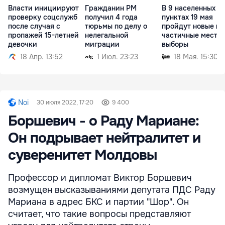
Власти инициируют
Гражданин РМ
В 9 населенных
проверку соцслужб
получил 4 года
пунктах 19 мая
после случая с
тюрьмы по делу о
пройдут новые и
пропажей 15-летней
нелегальной
частичные местн
девочки
миграции
выборы
18 Апр. 13:52
1 Июл. 23:23
18 Мая. 15:30
Noi
30 июля 2022, 17:20
9 400
Боршевич - о Раду Мариане:
Он подрывает нейтралитет и
суверенитет Молдовы
Профессор и дипломат Виктор Боршевич
возмущен высказываниями депутата ПДС Раду
Мариана в адрес БКС и партии "Шор". Он
считает, что такие вопросы представляют