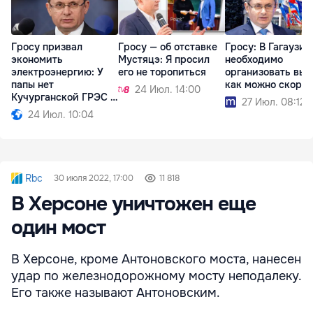
Гросу призвал
Гросу — об отставке
Гросу: В Гагаузии
экономить
Мустяцэ: Я просил
необходимо
электроэнергию: У
его не торопиться
организовать вы
папы нет
как можно скорее
24 Июл. 14:00
Кучурганской ГРЭС в
27 Июл. 08:12
огороде
24 Июл. 10:04
Rbc
30 июля 2022, 17:00
11 818
В Херсоне уничтожен еще
один мост
В Херсоне, кроме Антоновского моста, нанесен
удар по железнодорожному мосту неподалеку.
Его также называют Антоновским.