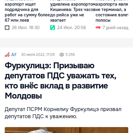
аэропорт ищет
удивлена аэропортом
аэропорта являет
подрядчика для
Кишинева: Трех часов
не терминал, а
работ на сумму более
до рейса уже не
состояние взлетн
67 млн леев
хватает
полосы
26 Июл. 18:30
24 Июл. 20:56
7 дней назад
Aif
30 июля 2022, 17:05
5 255
Фуркулицэ: Призываю
депутатов ПДС уважать тех,
кто внёс вклад в развитие
Молдовы
Депутат ПСРМ Корнелиу Фуркулицэ призвал
депутатов ПДС к уважению.