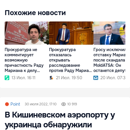
Похожие новости
Прокуратура не
Прокуратура
Гросу исключил
комментирует
отказалась
отставку Мариан
возможную
открывать
после скандала в
причастность Раду
расследование
MoldATSA: Он
Мариана к делу
против Раду Мариана
останется депута
MoldATSA
по делу MoldATSA
13 Июл. 16:11
21 Июл. 19:50
20 Июл. 07:36
Point
30 июля 2022, 17:10
10 919
В Кишиневском аэропорту у
украинца обнаружили