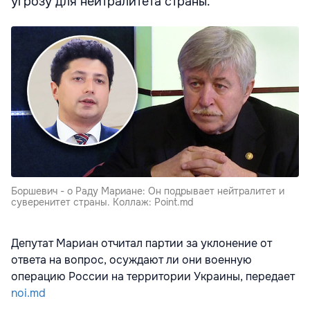
угрозу для нейтралитета страны.
Боршевич - о Раду Мариане: Он подрывает нейтралитет и
суверенитет страны. Коллаж: Point.md
Депутат Мариан отчитал партии за уклонение от
ответа на вопрос, осуждают ли они военную
операцию России на территории Украины, передает
noi.md