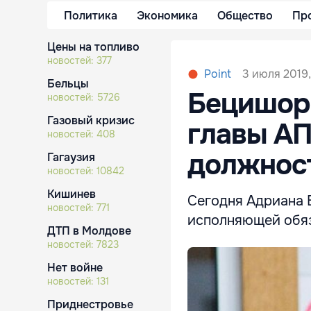
Политика
Экономика
Общество
Пр
Цены на топливо
новостей:
377
3 июля 2019,
Point
Бельцы
Бецишор,
новостей:
5726
Газовый кризис
главы АП
новостей:
408
должнос
Гагаузия
новостей:
10842
Кишинев
Сегодня Адриана 
новостей:
771
исполняющей обяз
ДТП в Молдове
новостей:
7823
Нет войне
новостей:
131
Приднестровье