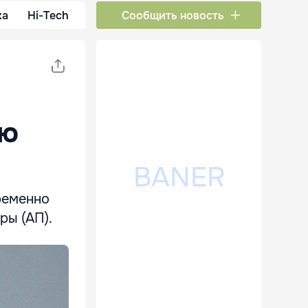
ка
Hi-Tech
Сообщить новость
юю
ременно
ры (АП).