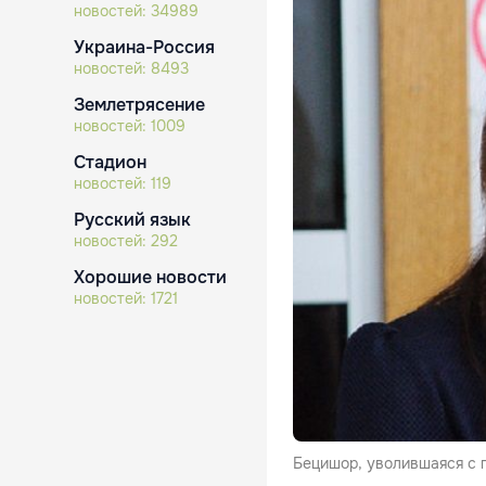
новостей:
34989
Украина-Россия
новостей:
8493
Землетрясение
новостей:
1009
Стадион
новостей:
119
Русский язык
новостей:
292
Хорошие новости
новостей:
1721
Бецишор, уволившаяся с 