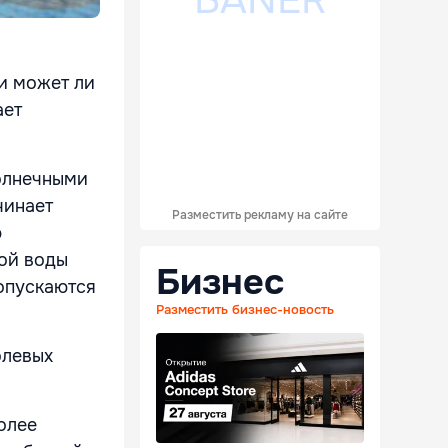
 и может ли
ает
олнечными
чинает
Разместить рекламу на сайте
ю
ой воды
Бизнес
 опускаются
Разместить бизнес-новость
олевых
олее