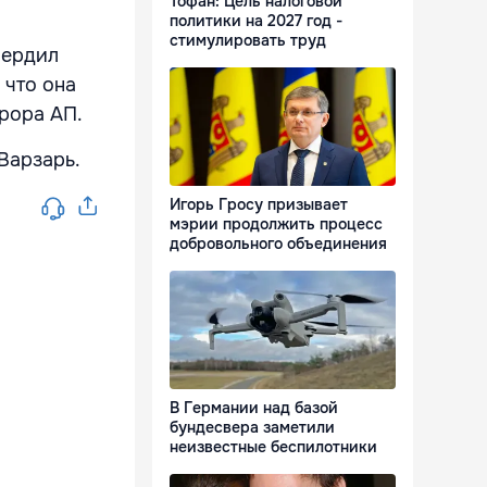
Тофан: Цель налоговой
политики на 2027 год -
стимулировать труд
вердил
 что она
урора АП.
Варзарь.
Игорь Гросу призывает
мэрии продолжить процесс
добровольного объединения
В Германии над базой
бундесвера заметили
неизвестные беспилотники