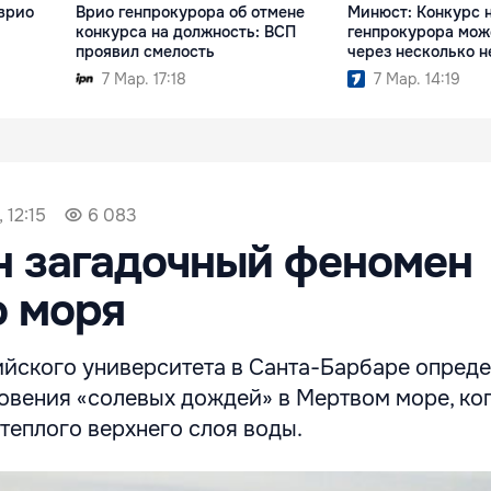
 врио
Врио генпрокурора об отмене
Минюст: Конкурс н
конкурса на должность: ВСП
генпрокурора мож
проявил смелость
через несколько н
7 Мар. 17:18
7 Мар. 14:19
 12:15
6 083
н загадочный феномен
о моря
йского университета в Санта-Барбаре опред
овения «солевых дождей» в Мертвом море, ког
теплого верхнего слоя воды.