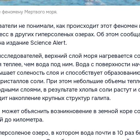
 феномену Мертвого моря.
ватели не понимали, как происходит этот феномен
цесс в других гиперсоленых озерах. Об этом сообщ
а издание Science Alert.
сследователей, верхний слой моря нагревается с
 теплее, чем вода под ним. Вода с поверхности на
вышает соленость слоя и способствует образовани
ристаллов соли. При этом небольшие объемы тепл
дными слоями, в результате хлопья соли растут и
дит накопление крупных структур галита.
может объяснить возникновение в земной коре с
й до километра.
ерсоленое озеро, в котором вода почти в 10 раз б