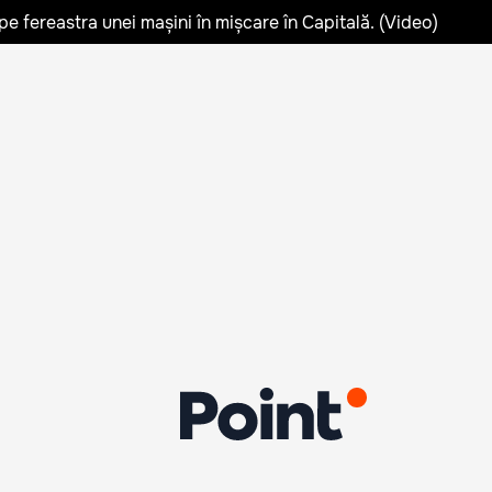
pe fereastra unei mașini în mișcare în Capitală. (Video)