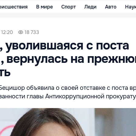
оисшествия
В мире
Спорт
Леди
Авто
Нау
 12:20
18 733
 уволившаяся с поста
, вернулась на прежн
ть
Бецишор объявила о своей отставке с поста в
анности главы Антикоррупционной прокурату