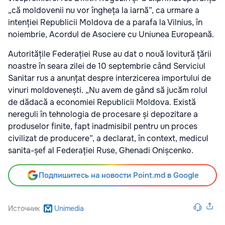
„că moldovenii nu vor îngheța la iarnă”, ca urmare a
intenției Republicii Moldova de a parafa la Vilnius, în
noiembrie, Acordul de Asociere cu Uniunea Europeană.
Autoritățile Federației Ruse au dat o nouă lovitură țării
noastre în seara zilei de 10 septembrie când Serviciul
Sanitar rus a anunțat despre interzicerea importului de
vinuri moldovenești
. „N
u avem de gând să jucăm rolul
de dădacă a economiei Republicii Moldova. Există
nereguli în tehnologia de procesare și depozitare a
produselor finite, fapt inadmisibil pentru un proces
civilizat de producere”, a declarat, în context, medicul
sanita-șef al Federației Ruse, Ghenadi Onișcenko.
Подпишитесь на новости Point.md в Google
Источник
Unimedia