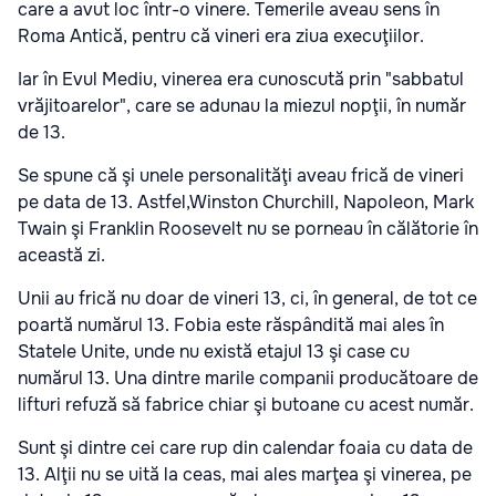
care a avut loc într-o vinere. Temerile aveau sens în
Roma Antică, pentru că vineri era ziua execuţiilor.
Iar în Evul Mediu, vinerea era cunoscută prin "sabbatul
vrăjitoarelor", care se adunau la miezul nopţii, în număr
de 13.
Se spune că şi unele personalităţi aveau frică de vineri
pe data de 13. Astfel,Winston Churchill, Napoleon, Mark
Twain şi Franklin Roosevelt nu se porneau în călătorie în
această zi.
Unii au frică nu doar de vineri 13, ci, în general, de tot ce
poartă numărul 13. Fobia este răspândită mai ales în
Statele Unite, unde nu există etajul 13 şi case cu
numărul 13. Una dintre marile companii producătoare de
lifturi refuză să fabrice chiar şi butoane cu acest număr.
Sunt şi dintre cei care rup din calendar foaia cu data de
13. Alţii nu se uită la ceas, mai ales marţea şi vinerea, pe