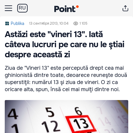
RU
Publika
13 сентября 2013, 10:04
1 105
Astăzi este "vineri 13". Iată
câteva lucruri pe care nu le ştiai
despre această zi
Ziua de "Vineri 13" este percepută drept cea mai
ghinionistă dintre toate, deoarece reuneşte două
superstiţii: numărul 13 şi ziua de vineri. O zi ca
oricare alta, spun, însă cei mai mulţi dintre noi.