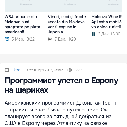
WSJ: Vinurile din
Vinuri, nuci și fructe
Moldova Wine Rou
Moldova sunt
uscate din Moldova
Aplicația mobilă c
aşteptate pe piaţa
vor fi expuse în
va ghida turiștii
americană
Japonia
3 Дек. 13:30
5 Мар. 13:22
7 Дек. 11:20
Utro
13 сентября 2013, 09:52
3 882
Программист улетел в Европу
на шариках
Американский программист Джонатан Трапп
отправился в необычное путешествие. Он
планирует всего за пять дней добраться из
США в Европу через Атлантику на связке