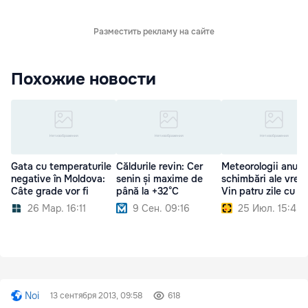
Разместить рекламу на сайте
Похожие новости
Gata cu temperaturile
Căldurile revin: Cer
Meteorologii anunț
negative în Moldova:
senin și maxime de
schimbări ale vremi
Câte grade vor fi
până la +32°C
Vin patru zile cu pl
26 Мар. 16:11
9 Сен. 09:16
25 Июл. 15:45
Noi
13 сентября 2013, 09:58
618