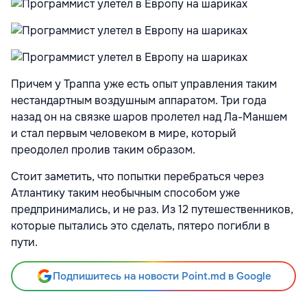
Причем у Траппа уже есть опыт управления таким
нестандартным воздушным аппаратом. Три года
назад он на связке шаров пролетел над Ла-Маншем
и стал первым человеком в мире, который
преодолел пролив таким образом.
Стоит заметить, что попытки перебраться через
Атлантику таким необычным способом уже
предпринимались, и не раз. Из 12 путешественников,
которые пытались это сделать, пятеро погибли в
пути.
Подпишитесь на новости Point.md в Google