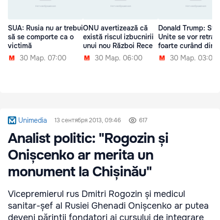
SUA: Rusia nu ar trebui
ONU avertizează că
Donald Trump: Sta
să se comporte ca o
există riscul izbucnirii
Unite se vor retrag
victimă
unui nou Război Rece
foarte curând din S
30 Мар. 07:00
30 Мар. 06:00
30 Мар. 03:00
Unimedia
13 сентября 2013, 09:46
617
Analist politic: "Rogozin și
Onișcenko ar merita un
monument la Chișinău"
Vicepremierul rus Dmitri Rogozin și medicul
sanitar-șef al Rusiei Ghenadi Onișcenko ar putea
deveni părinții fondatori ai cursului de integrare