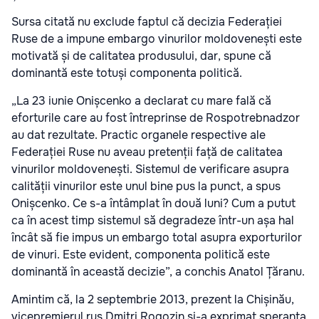
Sursa citată nu exclude faptul că decizia Federației
Ruse de a impune embargo vinurilor moldovenești este
motivată și de calitatea produsului, dar, spune că
dominantă este totuși componenta politică.
„La 23 iunie Onișcenko a declarat cu mare fală că
eforturile care au fost întreprinse de Rospotrebnadzor
au dat rezultate. Practic organele respective ale
Federației Ruse nu aveau pretenții față de calitatea
vinurilor moldovenești. Sistemul de verificare asupra
calității vinurilor este unul bine pus la punct, a spus
Onișcenko. Ce s-a întâmplat în două luni? Cum a putut
ca în acest timp sistemul să degradeze într-un așa hal
încât să fie impus un embargo total asupra exporturilor
de vinuri. Este evident, componenta politică este
dominantă în această decizie”, a conchis Anatol Țăranu.
Amintim că, la 2 septembrie 2013, prezent la Chișinău,
vicepremierul rus Dmitri Rogozin și-a exprimat speranța