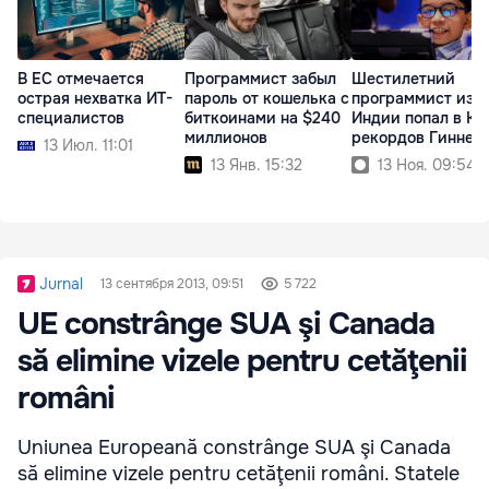
В ЕС отмечается
Программист забыл
Шестилетний
острая нехватка ИТ-
пароль от кошелька с
программист из
специалистов
биткоинами на $240
Индии попал в Кн
миллионов
рекордов Гиннес
13 Июл. 11:01
13 Янв. 15:32
13 Ноя. 09:54
Jurnal
13 сентября 2013, 09:51
5 722
UE constrânge SUA şi Canada
să elimine vizele pentru cetăţenii
români
Uniunea Europeană constrânge SUA şi Canada
să elimine vizele pentru cetăţenii români. Statele