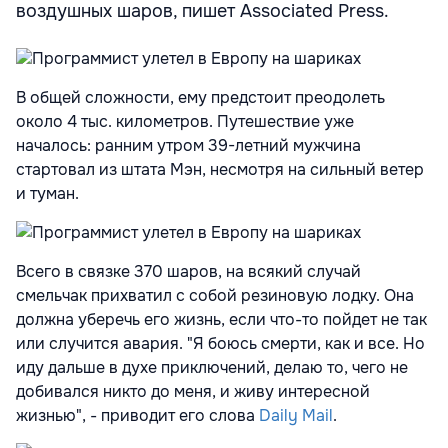
воздушных шаров, пишет Associated Press.
В общей сложности, ему предстоит преодолеть
около 4 тыс. километров. Путешествие уже
началось: ранним утром 39-летний мужчина
стартовал из штата Мэн, несмотря на сильный ветер
и туман.
Всего в связке 370 шаров, на всякий случай
смельчак прихватил с собой резиновую лодку. Она
должна уберечь его жизнь, если что-то пойдет не так
или случится авария. "Я боюсь смерти, как и все. Но
иду дальше в духе приключений, делаю то, чего не
добивался никто до меня, и живу интересной
жизнью", - приводит его слова
Daily Mail
.