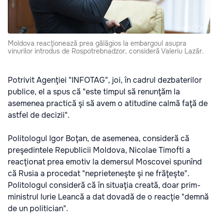
Moldova reacţionează prea gălăgios la embargoul asupra
vinurilor introdus de Rospotrebnadzor, consideră Valeriu Lazăr.
Potrivit Agenţiei "INFOTAG", joi, în cadrul dezbaterilor
publice, el a spus că "este timpul să renunţăm la
asemenea practică şi să avem o atitudine calmă faţă de
astfel de decizii".
Politologul Igor Boţan, de asemenea, consideră că
preşedintele Republicii Moldova, Nicolae Timofti a
reacţionat prea emotiv la demersul Moscovei spunînd
că Rusia a procedat "neprieteneşte şi ne frăţeşte".
Politologul consideră că în situaţia creată, doar prim-
ministrul Iurie Leancă a dat dovadă de o reacţie "demnă
de un politician".