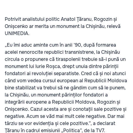
Potrivit analistului politic Anatol Țăranu, Rogozin și
Onișcenko ar merita un monument la Chișinău, relevă
UNIMEDIA.
„Eu îmi aduc aminte cum în anii ’90, după formarea
acelei nenorocite republici transnistrene, la Chișinău
circula o propunere că tiraspolenii trebuie să-i pună un
monument lui Iurie Roșca, drept unuia dintre părinții
fondatori ai revoluției separatiste. Cred că și noi atunci
când vom vedea cursul european al Republicii Moldova
bine stabilizat va trebui să ne gândim cum să le punem,
la Chișinău, un monument părinților fondatori a
integrării europene a Republicii Moldova, Rogozin și
Onișcenko. Cazul acesta are și conotații sale pozitive și
negative. Acum se văd mai mult cele negative. Dar mai
târziu se vor evidenția și cele pozitive.”, a declarat
Țăranu în cadrul emisiunii „Politica”, de la TV7.