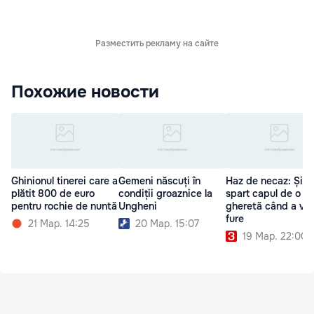
Разместить рекламу на сайте
Похожие новости
Ghinionul tinerei care a
Gemeni născuți în
Haz de necaz: Și-a
plătit 800 de euro
condiții groaznice la
spart capul de o
pentru rochie de nuntă
Ungheni
gheretă când a vru
fure
21 Мар. 14:25
20 Мар. 15:07
19 Мар. 22:00