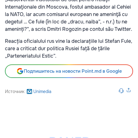
Internaţionale din Moscova, fostul ambasador al Cehiei
la NATO, iar acum comisarul european ne ameninţă cu
degetul … Ce fule (în loc de „dracu, naiba”, - n.r.) tu ne
ameninți?”, a scris Dmitri Rogozin pe contul său Twitter
.
Reacția oficialului rus vine la declarațiile lui Stefan Fule,
care a criticat dur politica Rusiei față de țările
„Parteneriatului Estic”.
Подпишитесь на новости Point.md в Google
Источник
Unimedia