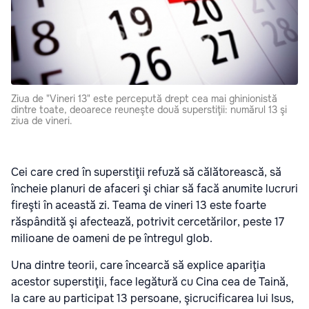
Ziua de "Vineri 13" este percepută drept cea mai ghinionistă
dintre toate, deoarece reuneşte două superstiţii: numărul 13 şi
ziua de vineri.
Cei care cred în superstiţii refuză să călătorească, să
încheie planuri de afaceri şi chiar să facă anumite lucruri
fireşti în această zi. Teama de vineri 13 este foarte
răspândită şi afectează, potrivit cercetărilor, peste 17
milioane de oameni de pe întregul glob.
Una dintre teorii, care încearcă să explice apariţia
acestor superstiţii, face legătură cu Cina cea de Taină,
la care au participat 13 persoane, şicrucificarea lui Isus,