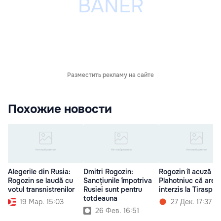
Разместить рекламу на сайте
Похожие новости
Alegerile din Rusia:
Dmitri Rogozin:
Rogozin îl acuză p
Rogozin se laudă cu
Sancțiunile împotriva
Plahotniuc că are
votul transnistrenilor
Rusiei sunt pentru
interzis la Tiraspol
totdeauna
19 Мар. 15:03
27 Дек. 17:37
26 Фев. 16:51