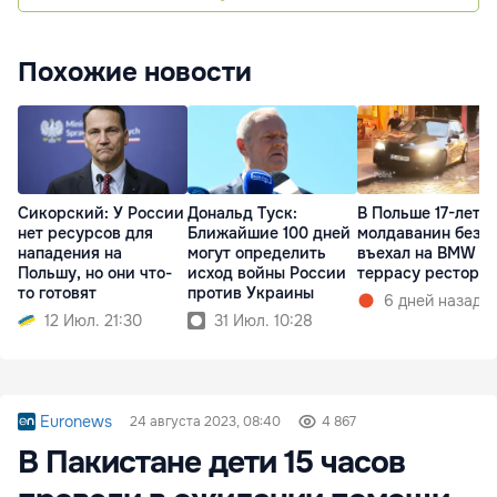
Похожие новости
Сикорский: У России
Дональд Туск:
В Польше 17-летн
нет ресурсов для
Ближайшие 100 дней
молдаванин без п
нападения на
могут определить
въехал на BMW в
Польшу, но они что-
исход войны России
террасу рестора
то готовят
против Украины
6 дней назад
12 Июл. 21:30
31 Июл. 10:28
Euronews
24 августа 2023, 08:40
4 867
В Пакистане дети 15 часов