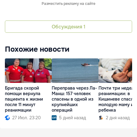
Разместить рекламу на сайте
Обсуждения
1
Похожие новости
Бригада скорой
Переправа через Ла-
Почти три недели
помощи вернула
Манш: 157 человек
реанимации: в
пациента к жизни
спасены в одной из
Кишиневе спасли
после 11 минут
крупнейших
молодую маму и
реанимации
операций
ребенка
27 Июл. 23:20
5 дней назад
2 дня назад