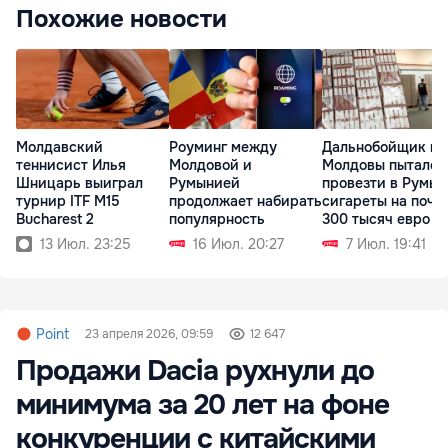
Похожие новости
Молдавский
Роуминг между
Дальнобойщик из
теннисист Илья
Молдовой и
Молдовы пытался
Шницарь выиграл
Румынией
провезти в Румы
турнир ITF M15
продолжает набирать
сигареты на почт
Bucharest 2
популярность
300 тысяч евро
13 Июл. 23:25
16 Июл. 20:27
7 Июл. 19:41
Point
23 апреля 2026, 09:59
12 647
Продажи Dacia рухнули до
минимума за 20 лет на фоне
конкуренции с китайскими