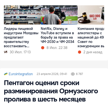
Лидеры пищевой
Netflix, Disney и
Компания продав
индустрии Молдовы
YouTube вступили в
алкотестеры с
предлагают
борьбу за права на
наценкой до 490
правительству
ЧМ-2030 и ЧМ-2034
Совет по
восстановить
конкуренции вын
8 Июл. 22:38
конкуренцию
штраф
30 Июл. 17:13
2 дня назад
Eurointegration
23 апреля 2026, 09:41
6 787
Пентагон оценил сроки
разминирования Ормузского
пролива в шесть месяцев