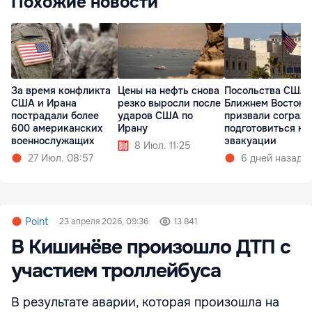
Похожие новости
За время конфликта
Цены на нефть снова
Посольства США 
США и Ирана
резко выросли после
Ближнем Востоке
пострадали более
ударов США по
призвали сограж
600 американских
Ирану
подготовиться к
военнослужащих
эвакуации
8 Июл. 11:25
27 Июл. 08:57
6 дней назад
Point
23 апреля 2026, 09:36
13 841
В Кишинёве произошло ДТП с
участием троллейбуса
В результате аварии, которая произошла на