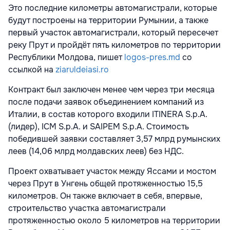
Это последние километры автомагистрали, которые
будут построены на территории Румынии, а также
первый участок автомагистрали, который пересечет
реку Прут и пройдёт пять километров по территории
Республики Молдова, пишет
logos-pres.md
со
ссылкой на
ziaruldeiasi.ro
Контракт был заключен менее чем через три месяца
после подачи заявок объединением компаний из
Италии, в состав которого входили ITINERA S.p.A.
(лидер), ICM S.p.A. и SAIPEM S.p.A. Стоимость
победившей заявки составляет 3,57 млрд румынских
леев (14,06 млрд молдавских леев) без НДС.
Проект охватывает участок между Яссами и мостом
через Прут в Унгень общей протяженностью 15,5
километров. Он также включает в себя, впервые,
строительство участка автомагистрали
протяженностью около 5 километров на территории