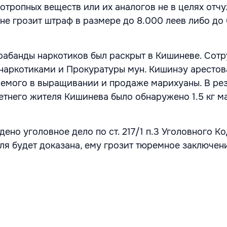
хотропных веществ или их аналогов не в целях отч
не грозит штраф в размере до 8.000 леев либо до 
рабанды наркотиков был раскрыт в Кишиневе. Сот
 наркотиками и Прокуратуры мун. Кишинэу аресто
емого в выращивании и продаже марихуаны. В рез
летнего жителя Кишинева было обнаружено 1.5 кг м
ено уголовное дело по ст. 217/1 п.3 Уголовного К
ля будет доказана, ему грозит тюремное заключен