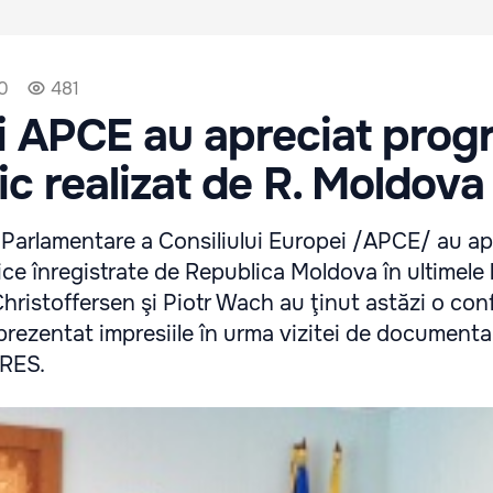
50
481
i APCE au apreciat progr
c realizat de R. Moldova
 Parlamentare a Consiliului Europei /APCE/ au ap
ice înregistrate de Republica Moldova în ultimele l
Christoffersen şi Piotr Wach au ţinut astăzi o con
 prezentat impresiile în urma vizitei de documenta
RES.