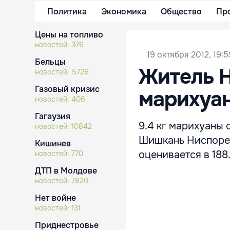
Политика
Экономика
Общество
Пр
Цены на топливо
новостей:
376
19 октября 2012, 19:5
Бельцы
Житель Н
новостей:
5726
Газовый кризис
марихуа
новостей:
406
Гагаузия
9.4 кг марихуаны 
новостей:
10842
Шишкань Ниспорен
Кишинев
оценивается в 188
новостей:
770
ДТП в Молдове
новостей:
7820
Нет войне
новостей:
131
Приднестровье