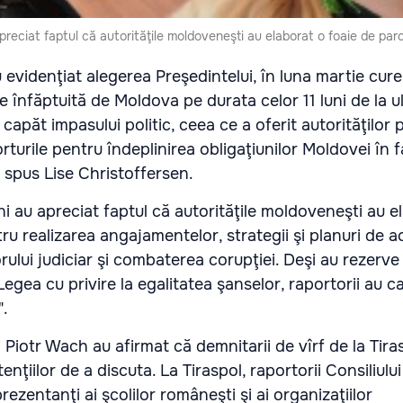
preciat faptul că autorităţile moldoveneşti au elaborat o foaie de par
evidenţiat alegerea Preşedintelui, în luna martie cure
e înfăptuită de Moldova pe durata celor 11 luni de la ul
 capăt impasului politic, ceea ce a oferit autorităţilor p
rturile pentru îndeplinirea obligaţiunilor Moldovei în f
a spus Lise Christoffersen.
i au apreciat faptul că autorităţile moldoveneşti au e
ru realizarea angajamentelor, strategii şi planuri de ac
ului judiciar şi combaterea corupţiei. Deşi au rezerve
egea cu privire la egalitatea şanselor, raportorii au ca
".
i Piotr Wach au afirmat că demnitarii de vîrf de la Tira
enţiilor de a discuta. La Tiraspol, raportorii Consiliulu
prezentanţi ai şcolilor româneşti şi ai organizaţiilor