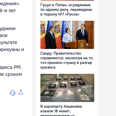
уждения».
Гуцул и Попан, осужденные
по одному делу, переведены
6-и лет
в тюрьму №7 «Руска»
рудники
вали
ультате
арихуаны и
Санду: Правительство
справляется, несмотря на то,
что приняло страну в разгар
одекса РМ.
кризиса
ие сроком
В аэропорту Кишинева
изъяли 18 монет,
предположительно