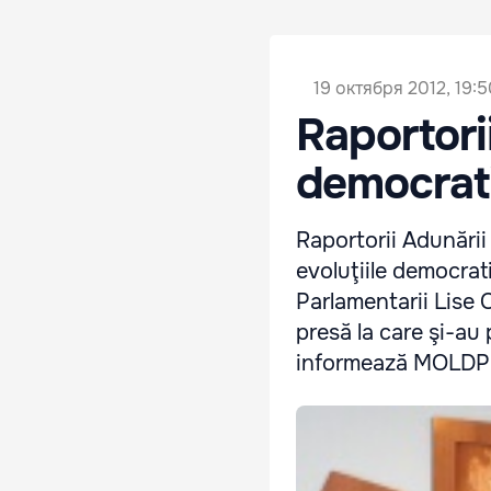
19 октября 2012, 19:
Raportori
democrati
Raportorii Adunării
evoluţiile democrat
Parlamentarii Lise 
presă la care şi-au
informează MOLDP