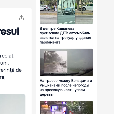
esul
В центре Кишинева
произошло ДТП: автомобиль
вылетел на тротуар у здания
парламента
reciat
uni.
ferinţă de
re,
На трассе между Бельцами и
Рышканами после непогоды
на проезжую часть упали
деревья