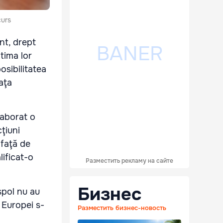
curs
nt, drept
tima lor
osibilitatea
aţa
laborat o
ţiuni
 faţă de
lificat-o
Разместить рекламу на сайте
Бизнес
spol nu au
i Europei s-
Разместить бизнес-новость