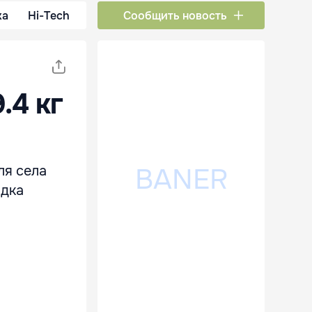
ка
Hi-Tech
Сообщить новость
.4 кг
ля села
одка