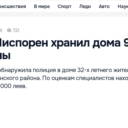
оисшествия
В мире
Спорт
Леди
Авто
Нау
9
721
испорен хранил дома 9
ны
обнаружила полиция в доме 32-х летнего жите
ского района. По оценкам специалистов нах
.000 леев.