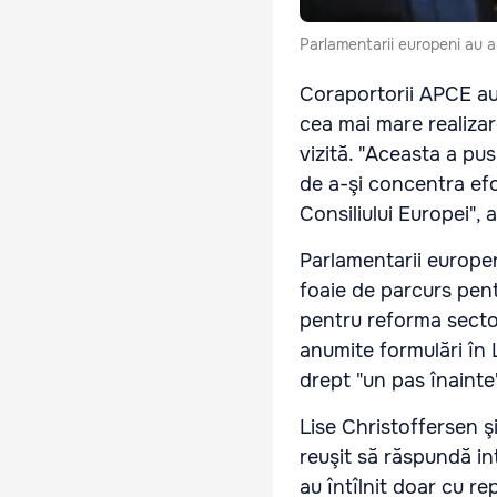
Parlamentarii europeni au a
Coraportorii APCE au 
cea mai mare realizar
vizită. "Aceasta a pus
de a-şi concentra efo
Consiliului Europei", 
Parlamentarii europen
foaie de parcurs pent
pentru reforma sector
anumite formulări în L
drept "un pas înainte
Lise Christoffersen ş
reuşit să răspundă int
au întîlnit doar cu re