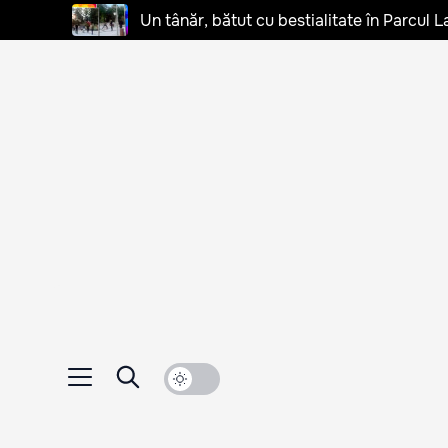
Un tânăr, bătut cu bestialitate în Parcul L