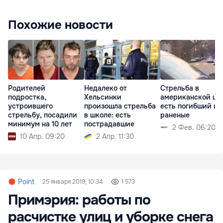
Похожие новости
Родителей
Недалеко от
Стрельба в
подростка,
Хельсинки
американской шк
устроившего
произошла стрельба
есть погибший и
стрельбу, посадили
в школе: есть
раненые
минимум на 10 лет
пострадавшие
2 Фев. 06:20
10 Апр. 09:20
2 Апр. 11:30
Point
25 января 2019, 10:34
1 573
Примэрия: работы по
расчистке улиц и уборке снега