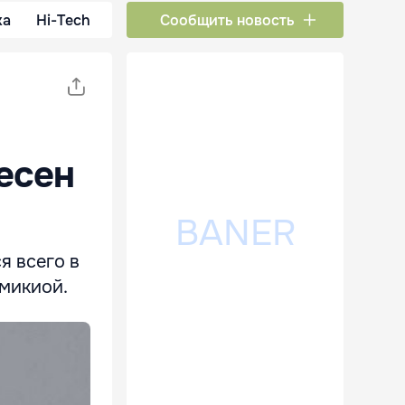
ка
Hi-Tech
Сообщить новость
есен
я всего в
шмикиой.