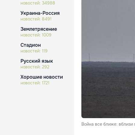
новостей:
34988
Украина-Россия
новостей:
8491
Землетрясение
новостей:
1009
Стадион
новостей:
119
Русский язык
новостей:
292
Хорошие новости
новостей:
1721
Война все ближе: вблизи