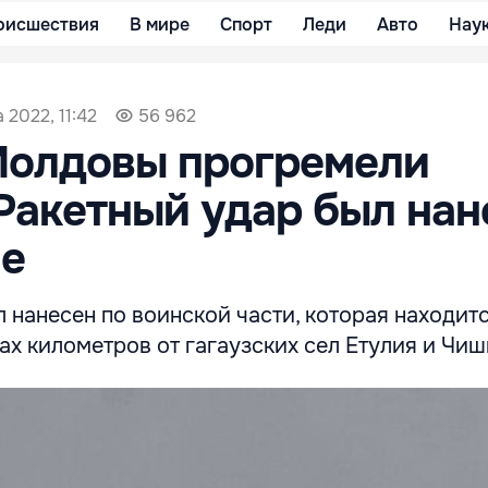
оисшествия
В мире
Спорт
Леди
Авто
Нау
 2022, 11:42
56 962
Молдовы прогремели
Ракетный удар был нан
ле
 нанесен по воинской части, которая находитс
ах километров от гагаузских сел Етулия и Чи