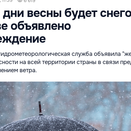
 11:39
6 619
 дни весны будет снего
е объявлено
еждение
гидрометеорологическая служба объявила "ж
сности на всей территории страны в связи пр
лением ветра.