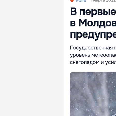
1 марта 2022,
Point
В первые
в Молдов
предупр
Государственная 
уровень метеоопа
снегопадом и уси