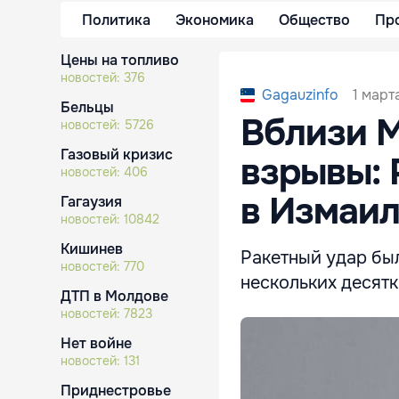
Политика
Экономика
Общество
Пр
Цены на топливо
новостей:
376
1 марта
Gagauzinfo
Бельцы
Вблизи 
новостей:
5726
Газовый кризис
взрывы: 
новостей:
406
в Измаи
Гагаузия
новостей:
10842
Кишинев
Ракетный удар был
новостей:
770
нескольких десятк
ДТП в Молдове
новостей:
7823
Нет войне
новостей:
131
Приднестровье