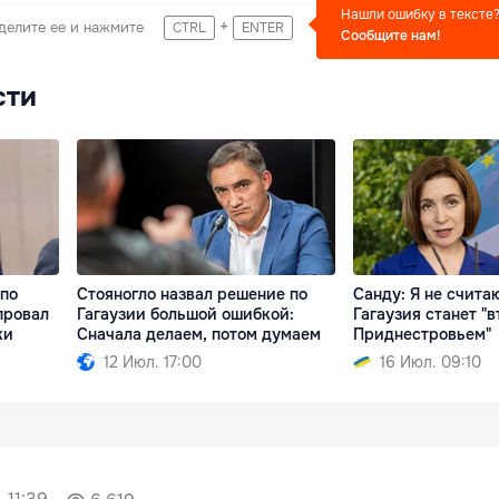
Нашли ошибку в тексте
+
делите ее и нажмите
CTRL
ENTER
Сообщите нам!
сти
 по
Стояногло назвал решение по
Санду: Я не считаю
провал
Гагаузии большой ошибкой:
Гагаузия станет "
ки
Сначала делаем, потом думаем
Приднестровьем"
12 Июл. 17:00
16 Июл. 09:10