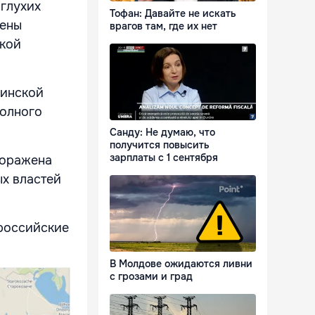
 глухих
Тофан: Давайте не искать
дены
врагов там, где их нет
ской
оинской
полного
Санду: Не думаю, что
получится повысить
зарплаты с 1 сентября
поражена
ых властей
 российские
В Молдове ожидаются ливни
с грозами и град