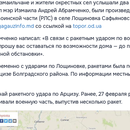
 измаильчане и жители окрестных сел услышали два
л мэр Измаила Андрей Абрамченко, были произве
воинской части (РЛС) в селе Лощиновка Сафьянов
gagauzinfo.md
со ссылкой на
topor.od.ua
ченко написал: «В связи с ракетным ударом по в
прошу вас оставаться по возможности дома — до 
ной обстановки».
еменно с ударами по Лощиновке, ракетами была 
рцизе Болградского района. По информации местн
чай ракетного удара по Арцизу. Ранее, 27 февраля
ивали военную часть, выпустив несколько ракет.