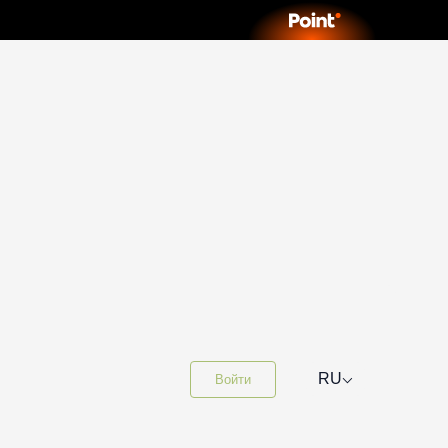
⌵
RU
Войти