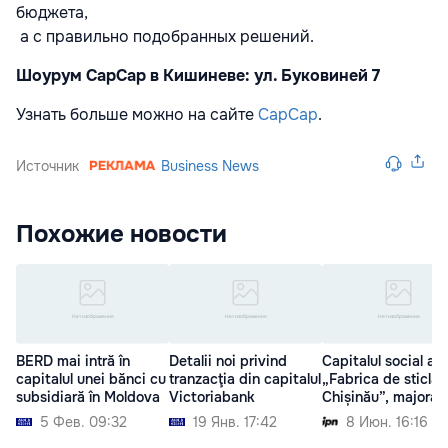
бюджета,
а с правильно подобранных решений.
Шоурум CapCap в Кишиневе: ул. Буковиней 7
Узнать больше можно на сайте
CapCap
.
Источник
Business News
Похожие новости
BERD mai intră în
Detalii noi privind
Capitalul social al 
capitalul unei bănci cu
tranzacţia din capitalul
„Fabrica de sticlă 
subsidiară în Moldova
Victoriabank
Chișinău”, majorat
5 Фев. 09:32
19 Янв. 17:42
8 Июн. 16:16