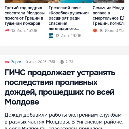
Третий год подряд
Греческий пляж
Семья из Молдов
спасатели Молдовы
«Кораблекрушение»
попала в
помогают Греции в
расширят ради
смертельное ДТП
тушении пожаров
спасения
Греции: погибли 
легендарного
13 Июл. 15:08
16 Июл. 07:54
корабля
13 Июл. 19:06
Rupor
3 июня 2026, 17:51
7 173
ГИЧС продолжает устранять
последствия проливных
дождей, прошедших по всей
Молдове
Дожди добавили работы экстренным службам
в разных частях Молдовы. В Унгенском районе,
в селе Вулпешть, спасателям пришлось