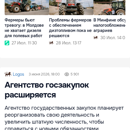
Фермеры бьют
Проблемы фермеров
В Минфине обсуд
тревогу: в Молдове
с обеспечением
налогообложение
не хватает дизеля
дизтопливом пока не
аграриев
для полевых работ
решаются
30 Июл. 14:08
27 Июл. 11:30
28 Июл. 13:17
Logos
3 июня 2026, 18:00
5 901
Агентство госзакупок
расширяется
Агентство государственных закупок планирует
реорганизовать свою деятельность и
увеличить штатную численность, чтобы
справиться с новыми обязанностями,