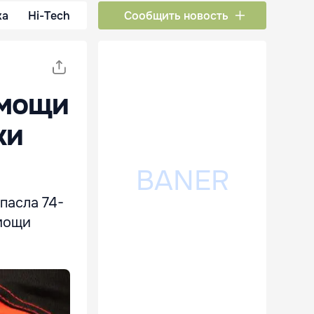
ка
Hi-Tech
Сообщить новость
омощи
ки
пасла 74-
омощи