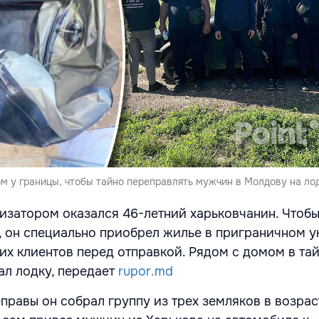
м у границы, чтобы тайно переправлять мужчин в Молдову на лод
затором оказался 46-летний харьковчанин. Чтобы
, он специально приобрел жилье в приграничном 
оих клиентов перед отправкой. Рядом с домом в та
л лодку, передает
rupor.md
равы он собрал группу из трех земляков в возраст