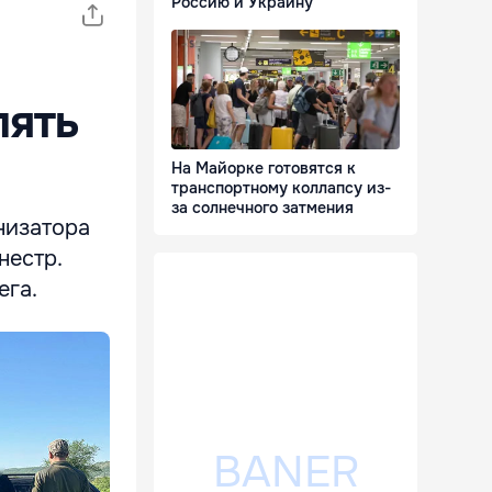
Россию и Украину
лять
На Майорке готовятся к
транспортному коллапсу из-
за солнечного затмения
низатора
нестр.
ега.