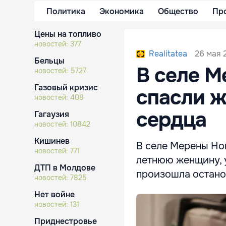
Политика
Экономика
Общество
Пр
Цены на топливо
новостей:
377
26 мая 
Realitatea
Бельцы
В селе М
новостей:
5727
Газовый кризис
спасли ж
новостей:
408
сердца
Гагаузия
новостей:
10842
Кишинев
В селе Мерены Но
новостей:
771
летнюю женщину, 
ДТП в Молдове
произошла остано
новостей:
7825
Нет войне
новостей:
131
Приднестровье