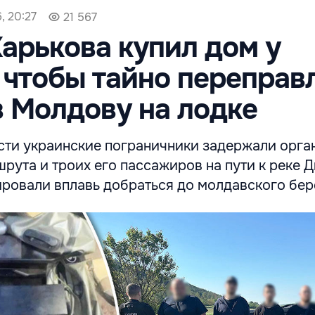
, 20:27
21 567
арькова купил дом у
 чтобы тайно переправ
 Молдову на лодке
сти украинские пограничники задержали орга
рута и троих его пассажиров на пути к реке Д
ровали вплавь добраться до молдавского бер