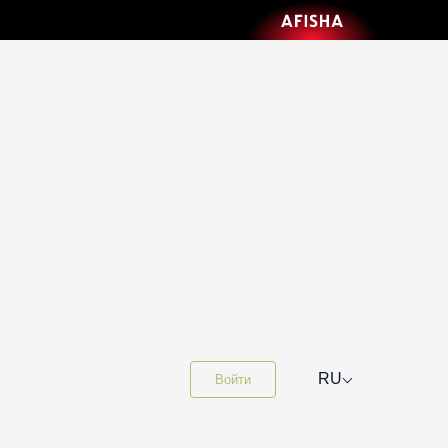
⌵
RU
Войти