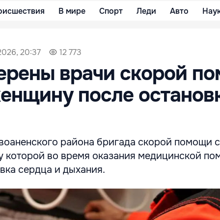
оисшествия
В мире
Спорт
Леди
Авто
Нау
2026, 20:37
12 773
ерены врачи скорой п
енщину после останов
воаненского района бригада скорой помощи с
у которой во время оказания медицинской п
вка сердца и дыхания.