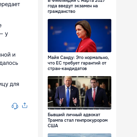
В Финляндии с марта 2027
ередает
года введут экзамен на
гражданство
е
— у
чной и
Майя Санду: Это нормально,
удалось
что ЕС требует гарантий от
стран-кандидатов
ицу для
Бывший личный адвокат
Трампа стал генпрокурором
США