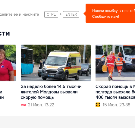
Нашли ошибку в тексте
+
делите ее и нажмите
CTRL
ENTER
Сообщите нам!
сти
За неделю более 14,5 тысячи
Скорая помощь в 
ни
жителей Молдовы вызвали
полгода выехала б
ии
скорую помощь
406 тысяч вызово
21 Июл. 13:22
15 Июл. 23:38