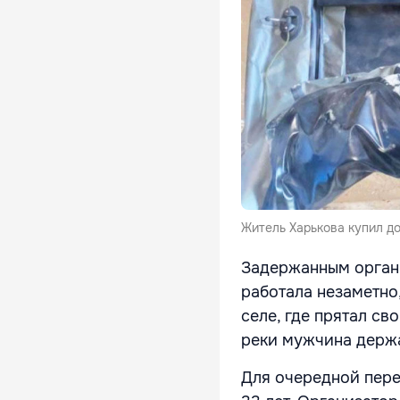
Житель Харькова купил до
Задержанным органи
работала незаметно
селе, где прятал св
реки мужчина держа
Для очередной переп