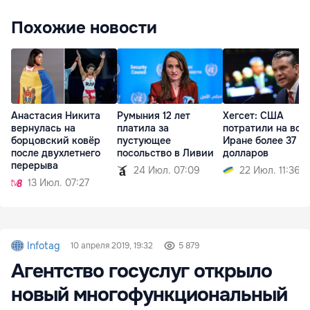
Похожие новости
Анастасия Никита
Румыния 12 лет
Хегсет: США
вернулась на
платила за
потратили на вой
борцовский ковёр
пустующее
Иране более 37 м
после двухлетнего
посольство в Ливии
долларов
перерыва
24 Июл. 07:09
22 Июл. 11:36
13 Июл. 07:27
Infotag
10 апреля 2019, 19:32
5 879
Агентство госуслуг открыло
новый многофункциональный