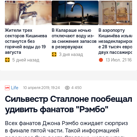
Жители трех
В Калараше ночью
В аэропорту
секторов Кишинева
отключают воду из-
Кишинёва изъяли
останутся без
за снижения запасов
незадекларирова
горячей воды до 19
в резервуарах
е 28 тысяч евро у
августа
двух пассажиров
3 дня назад
5 дней назад
13 Июл. 21:16
Life
10 апреля 2019, 19:24
4 450
Сильвестр Сталлоне пообещал
удивить фанатов "Рэмбо"
Всех фанатов Джона Рэмбо ожидает сюрприз
в финале пятой части. Такой информацией