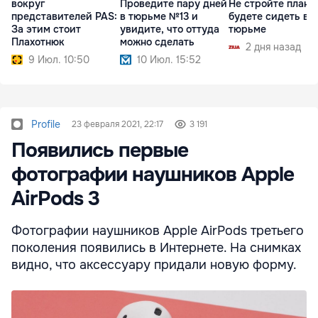
вокруг
Проведите пару дней
Не стройте плано
представителей PAS:
в тюрьме №13 и
будете сидеть в
За этим стоит
увидите, что оттуда
тюрьме
Плахотнюк
можно сделать
2 дня назад
9 Июл. 10:50
10 Июл. 15:52
Profile
23 февраля 2021, 22:17
3 191
Появились первые
фотографии наушников Apple
AirPods 3
Фотографии наушников Apple AirPods третьего
поколения появились в Интернете. На снимках
видно, что аксессуару придали новую форму.