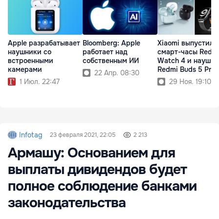
Apple разрабатывает
Bloomberg: Apple
Xiaomi выпустила
наушники со
работает над
смарт-часы Redm
встроенными
собственным ИИ
Watch 4 и наушн
камерами
Redmi Buds 5 Pro
22 Апр. 08:30
1 Июл. 22:47
29 Ноя. 19:10
Infotag
23 февраля 2021, 22:05
2 213
Армашу: Основанием для
выплаты дивидендов будет
полное соблюдение банками
законодательства