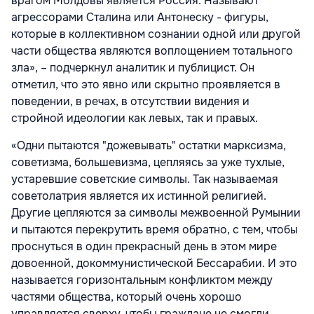
врагом Молдовы является Россия. Называют
агрессорами Сталина или Антонеску - фигуры,
которые в коллективном сознании одной или другой
части общества являются воплощением тотального
зла», – подчеркнул аналитик и публицист. Он
отметил, что это явно или скрытно проявляется в
поведении, в речах, в отсутствии видения и
стройной идеологии как левых, так и правых.
«Одни пытаются "дожевывать" остатки марксизма,
советизма, большевизма, цепляясь за уже тухлые,
устаревшие советские символы. Так называемая
советолатрия является их истинной религией.
Другие цепляются за символы межвоенной Румынии
и пытаются перекрутить время обратно, с тем, чтобы
проснуться в один прекрасный день в этом мире
довоенной, докоммунистической Бессарабии. И это
называется горизонтальным конфликтом между
частями общества, который очень хорошо
управляется сверху, чтобы граждане не смогли