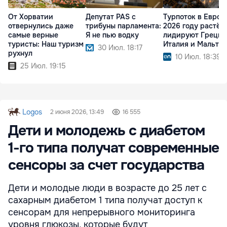
От Хорватии
Депутат PAS с
Турпоток в Европ
отвернулись даже
трибуны парламента:
2026 году растёт:
самые верные
Я не пью водку
лидируют Греция
туристы: Наш туризм
Италия и Мальта
30 Июл. 18:17
рухнул
10 Июл. 18:39
25 Июл. 19:15
Logos
2 июня 2026, 13:49
16 555
Дети и молодежь с диабетом
1-го типа получат современные
сенсоры за счет государства
Дети и молодые люди в возрасте до 25 лет с
сахарным диабетом 1 типа получат доступ к
сенсорам для непрерывного мониторинга
уровня глюкозы, которые будут