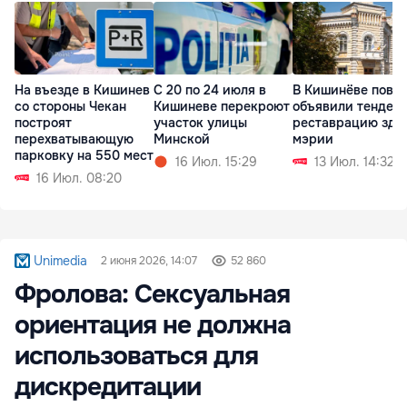
На въезде в Кишинев
С 20 по 24 июля в
В Кишинёве повт
со стороны Чекан
Кишиневе перекроют
объявили тендер 
построят
участок улицы
реставрацию зда
перехватывающую
Минской
мэрии
парковку на 550 мест
16 Июл. 15:29
13 Июл. 14:32
16 Июл. 08:20
Unimedia
2 июня 2026, 14:07
52 860
Фролова: Cексуальная
ориентация не должна
использоваться для
дискредитации