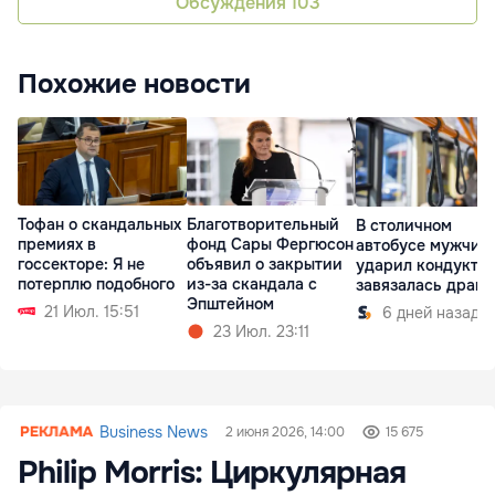
Обсуждения
103
Похожие новости
Тофан о скандальных
Благотворительный
В столичном
премиях в
фонд Сары Фергюсон
автобусе мужчин
госсекторе: Я не
объявил о закрытии
ударил кондуктор
потерплю подобного
из-за скандала с
завязалась драка
Эпштейном
21 Июл. 15:51
6 дней назад
23 Июл. 23:11
Business News
2 июня 2026, 14:00
15 675
Philip Morris: Циркулярная