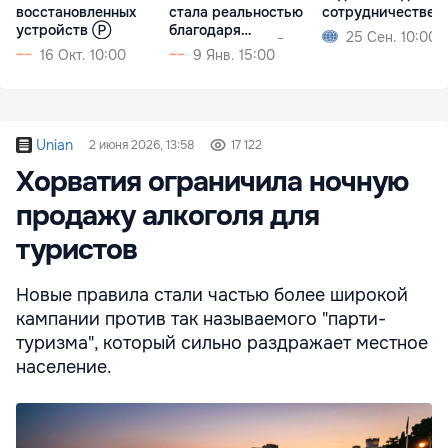
восстановленных
стала реальностью
сотрудничестве
устройств Ⓟ
благодаря
25 Сен. 10:00
потребителям Ⓟ
16 Окт. 10:00
9 Янв. 15:00
Unian
2 июня 2026, 13:58
17 122
Хорватия ограничила ночную
продажу алкоголя для
туристов
Новые правила стали частью более широкой
кампании против так называемого "парти-
туризма", который сильно раздражает местное
население.