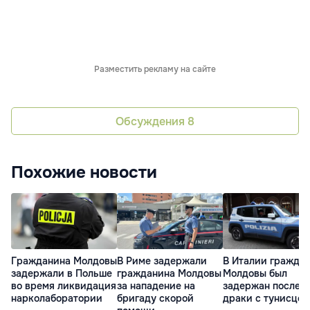
Разместить рекламу на сайте
Обсуждения
8
Похожие новости
Гражданина Молдовы
В Риме задержали
В Италии гражда
задержали в Польше
гражданина Молдовы
Молдовы был
во время ликвидация
за нападение на
задержан после
нарколаборатории
бригаду скорой
драки с тунисцем