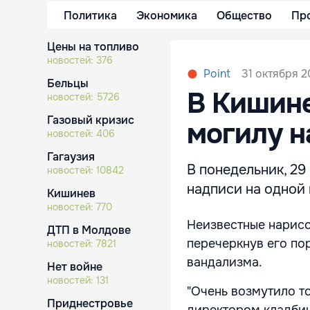
Политика
Экономика
Общество
Пр
Цены на топливо
новостей:
376
31 октября 2
Point
Бельцы
В Кишин
новостей:
5726
Газовый кризис
могилу н
новостей:
406
Гагаузия
В понедельник, 2
новостей:
10842
надписи на одной
Кишинев
новостей:
770
Неизвестные нарисо
ДТП в Молдове
перечеркнув его по
новостей:
7821
вандализма.
Нет войне
новостей:
131
"Очень возмутило то
Приднестровье