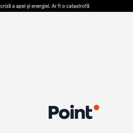
iză a apei și energiei. Ar fi o catastrofă