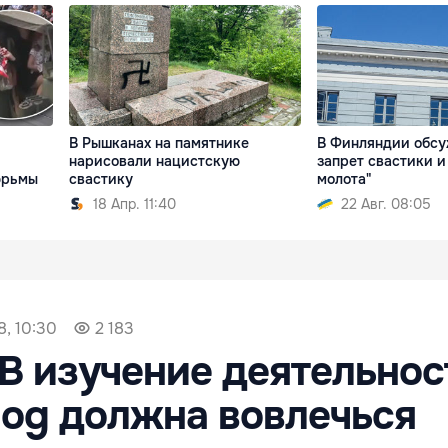
В Рышканах на памятнике
В Финляндии обс
нарисовали нацистскую
запрет свастики и
тюрьмы
свастику
молота"
18 Апр. 11:40
22 Авг. 08:05
8, 10:30
2 183
В изучение деятельнос
log должна вовлечься