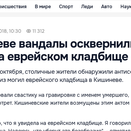
оисшествия
В мире
Спорт
Леди
Авто
Нау
018, 10:30
11 312
еве вандалы осквернил
а еврейском кладбище
9 октября, столичные жители обнаружили анти
 из могил еврейского кладбища в Кишиневе.
вали свастику на гравировке с именем умершего,
ртрет. Кишиневские жители возмущены этим актом
, что я увидела на еврейском кладбище. Я говорил