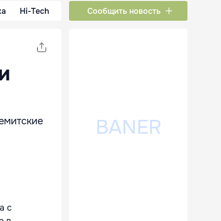
ка
Hi-Tech
Сообщить новость
и
семитские
а с