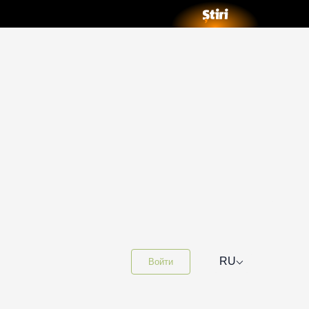
⌵
RU
Войти