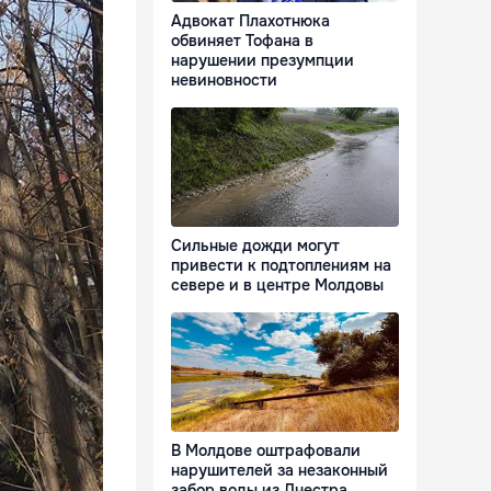
Адвокат Плахотнюка
обвиняет Тофана в
нарушении презумпции
невиновности
Сильные дожди могут
привести к подтоплениям на
севере и в центре Молдовы
В Молдове оштрафовали
нарушителей за незаконный
забор воды из Днестра